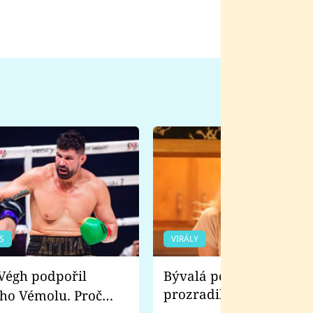
S
VIRÁLY
Bývalá pornoherečka
prozradila, co ji šokova
ho Vémolu. Proč
natáčení Euforie. Vážně