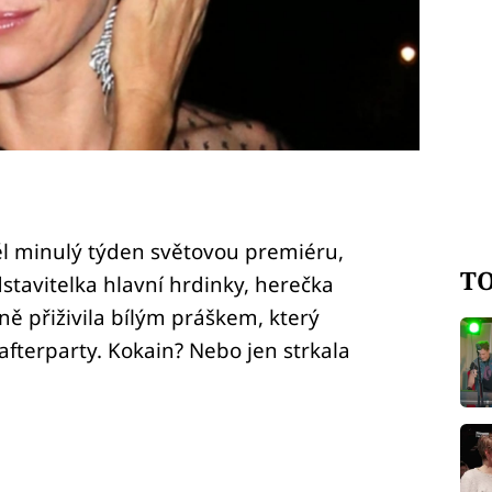
ěl minulý týden světovou premiéru,
TO
stavitelka hlavní hrdinky, herečka
ně přiživila bílým práškem, který
fterparty. Kokain? Nebo jen strkala