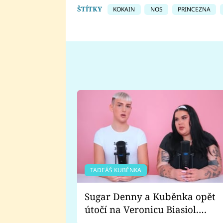
ŠTÍTKY
KOKAIN
NOS
PRINCEZNA
TADEÁŠ KUBĚNKA
Sugar Denny a Kuběnka opět
útočí na Veronicu Biasiol.
Proč je podle nich falešná a