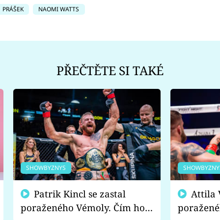
PRÁŠEK
NAOMI WATTS
PŘEČTĚTE SI TAKÉ
SHOWBYZNYS
SHOWBYZNY
Patrik Kincl se zastal
Attila Végh podpořil
poraženého Vémoly. Čím ho
poražené