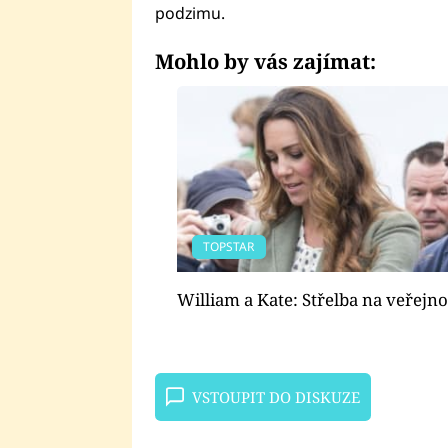
podzimu.
Mohlo by vás zajímat:
TOPSTAR
William a Kate: Střelba na veřejno
VSTOUPIT DO DISKUZE