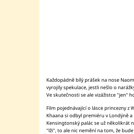
Každopádně bílý prášek na nose Naomi
vyrojily spekulace, jestli nešlo o nará
Ve skutečnosti se ale vizážistce "jen" 
Film pojednávající o lásce princezny z 
Khaana si odbyl premiéru v Londýně a P
Kensingtonský palác se už několikrát n
"lži", to ale nic nemění na tom, že bu