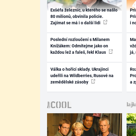
Exšéfa železnic, u kterého se našlo
Pri
80 milionů, obvinila policie.
Pri
Zajímat se má i o další lidi
i n
Poslední rozloučení s Milanem
Ma
Knížákem: Odmítejme jako on
vž
každou lež a faleš, řekl Klaus
já,
Válka o hořící sklady. Ukrajinci
Ro
udeřili na Wildberries, Rusové na
Pr
zemědělské zásoby
a 