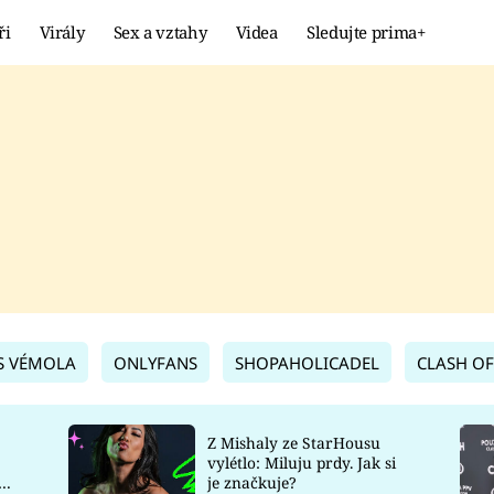
ři
Virály
Sex a vztahy
Videa
Sledujte prima+
Showbyznys
Extrém
VIRÁLY
KURIOZITY
VIDEA
KVÍZY
S VÉMOLA
ONLYFANS
SHOPAHOLICADEL
CLASH OF
Z Mishaly ze StarHousu
vylétlo: Miluju prdy. Jak si
co
je značkuje?