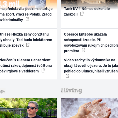
ma představila podzim: startuje
Tank KV-1 Němce dokonale
ma sport, vrací se Polabí, Zrádci
zaskočil
ové kriminálky
thiase Hložka ženy do vztahu
Operace Entebbe ukázala
dy uhnaly: Teď budu iniciátorem
schopnosti Izraele. Při
 slibuje zpěvák
osvobozování rukojmích padl br
premiéra
zloučení s Glenem Hansardem:
Video zachytilo výzkumníka na
outěná rakev, dojemná řeč Bona
okraji lávového jezera. Je to jak
zpěv Irglové s Vedderem
pohled do Slunce, hlásil vzruše