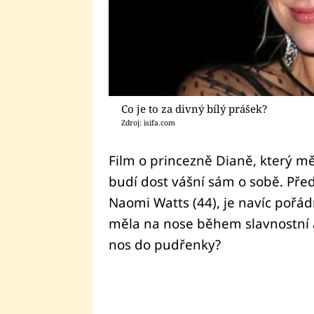
Co je to za divný bílý prášek?
Zdroj: isifa.com
Film o princezně Dianě, který m
budí dost vášní sám o sobě. Před
Naomi Watts (44), je navíc pořád
měla na nose během slavnostní a
nos do pudřenky?