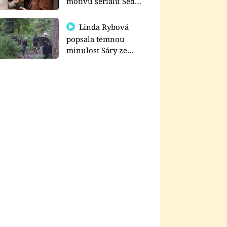
motivu seriálu Sedm
schodů k moci
Linda Rybová
popsala temnou
minulost Sáry ze
seriálu Zákony vlka