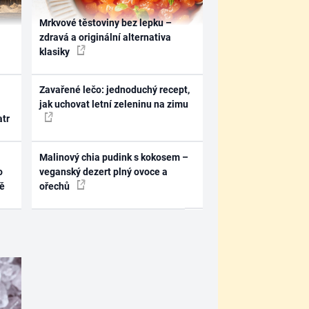
Mrkvové těstoviny bez lepku –
zdravá a originální alternativa
klasiky
Zavařené lečo: jednoduchý recept,
jak uchovat letní zeleninu na zimu
atr
Malinový chia pudink s kokosem –
o
veganský dezert plný ovoce a
ně
ořechů