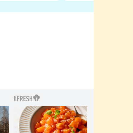
ji zápasit s ním než
bylo drsnější než hanba
 Kinclem?
filmy?