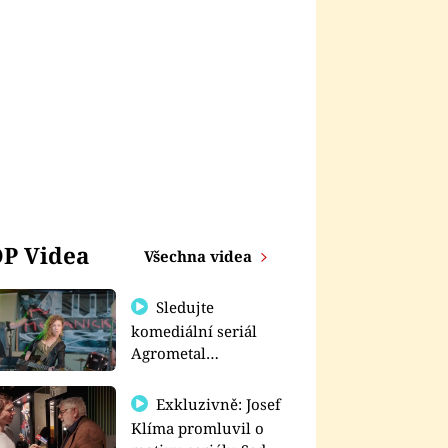
P Videa
Všechna videa
Sledujte
komediální seriál
Agrometal
exkluzivně na
prima+
Exkluzivně: Josef
Klíma promluvil o