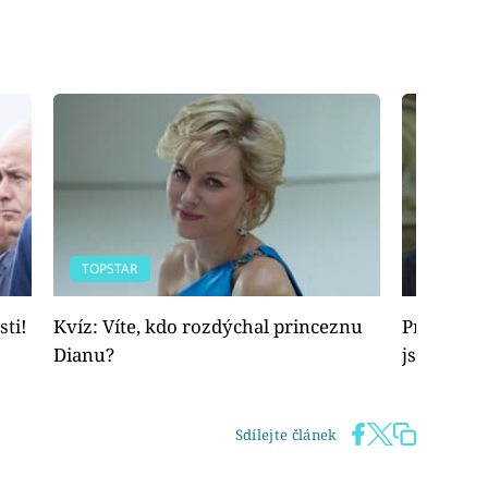
TOPSTAR
VIDEA
sti!
Kvíz: Víte, kdo rozdýchal princeznu
Princ Wil
Dianu?
jsem utéc
Sdílejte článek