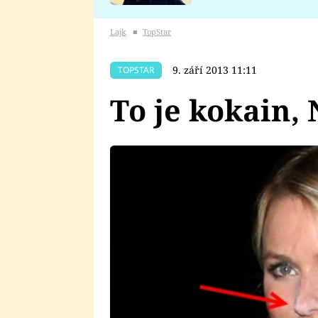
se v Plzni stalo
Lajk
■
TopStar
9. září 2013 11:11
TOPSTAR
To je kokain,