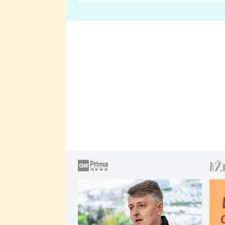
lže o své nevěře?