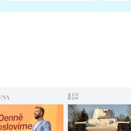
fanoušci naštvali?
chce radě
s vítězem