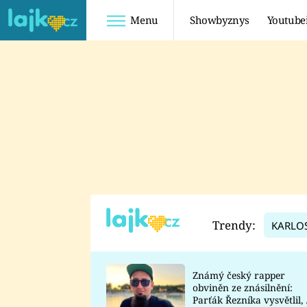
Menu
Showbyznys
Youtube
Youtuberky
Youtubeři
SHOPAHOLICADEL
FATTYPILLOW
ANNA ŠULC
FREESCOOT
SUGAR DENNY
ADAM KAJUMI
LADUŠKA
TADEÁŠ KUBĚNKA
DOMINIKA
DATEL
Trendy:
KARLO
MYSLIVCOVÁ
Známý český rapper
obviněn ze znásilnění:
Parťák Řezníka vysvětlil, 