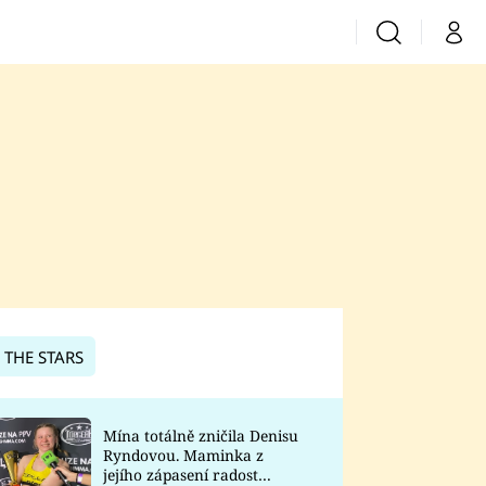
Vyhledávání
Můj 
Prima+
CNN Prima News
Prima Fresh
Prima Living
Prima Zoom
 THE STARS
Prima Lajk
Mína totálně zničila Denisu
Ryndovou. Maminka z
Sledujte nás
jejího zápasení radost