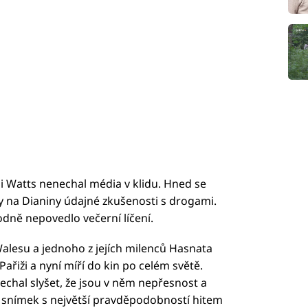
 Watts nenechal média v klidu. Hned se
žky na Dianiny údajné zkušenosti s drogami.
hodně nepovedlo večerní líčení.
Walesu a jednoho z jejích milenců Hasnata
ařiži a nyní míří do kin po celém světě.
echal slyšet, že jsou v něm nepřesnost a
de snímek s největší pravděpodobností hitem