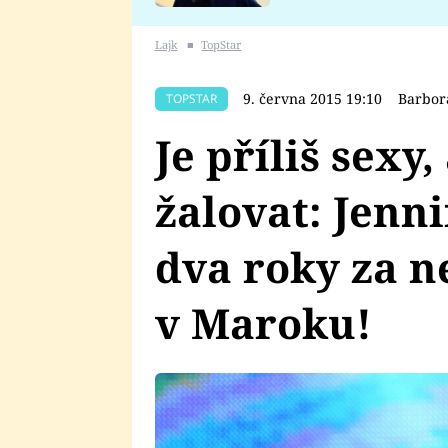
se v Plzni stalo
Lajk
■
TopStar
9. června 2015 19:10
Barbor
TOPSTAR
Je příliš sexy
žalovat: Jenn
dva roky za 
v Maroku!