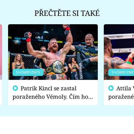
PŘEČTĚTE SI TAKÉ
SHOWBYZNYS
SHOWBYZNY
Patrik Kincl se zastal
Attila Végh podpořil
poraženého Vémoly. Čím ho
poražené
fanoušci naštvali?
chce radě
s vítězem