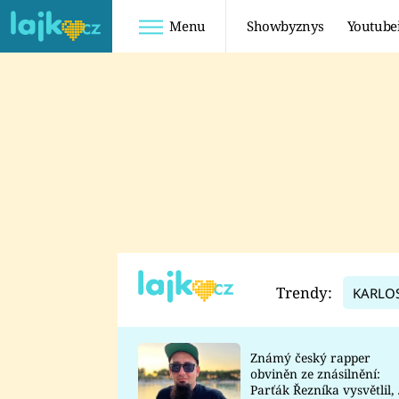
Menu
Showbyznys
Youtube
Youtuberky
Youtubeři
SHOPAHOLICADEL
FATTYPILLOW
ANNA ŠULC
FREESCOOT
SUGAR DENNY
ADAM KAJUMI
LADUŠKA
TADEÁŠ KUBĚNKA
DOMINIKA
DATEL
Trendy:
KARLO
MYSLIVCOVÁ
Známý český rapper
obviněn ze znásilnění:
Parťák Řezníka vysvětlil, 