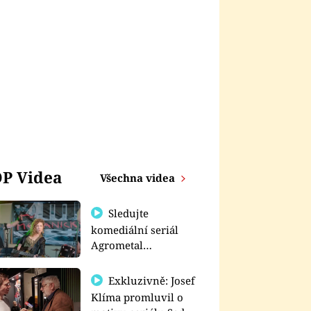
P Videa
Všechna videa
Sledujte
komediální seriál
Agrometal
exkluzivně na
prima+
Exkluzivně: Josef
Klíma promluvil o