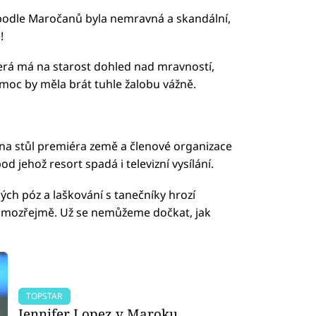
i a podle Maročanů byla nemravná a skandální,
!
erá má na starost dohled nad mravností,
k moc by měla brát tuhle žalobu vážně.
 na stůl premiéra země a členové organizace
d jehož resort spadá i televizní vysílání.
ch póz a laškování s tanečníky hrozí
samozřejmě. Už se nemůžeme dočkat, jak
TOPSTAR
Jennifer Lopez v Maroku