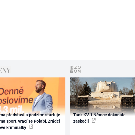
ma představila podzim: startuje
Tank KV-1 Němce dokonale
ma sport, vrací se Polabí, Zrádci
zaskočil
ové kriminálky