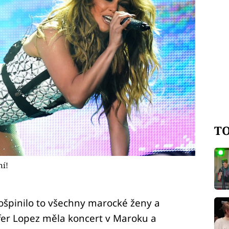
TO
ní!
ošpinilo to všechny marocké ženy a
fer Lopez měla koncert v Maroku a