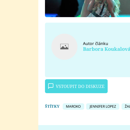
Autor článku
Barbora Koukalov
VSTOUPIT DO DISKUZE
ŠTÍTKY
MAROKO
JENNIFER LOPEZ
ŽA