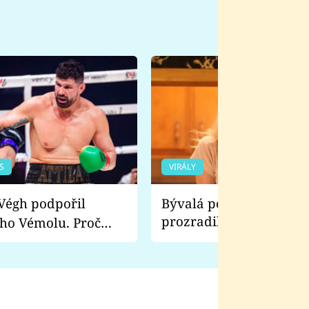
S
VIRÁLY
Bývalá pornoherečka
prozradila, co ji šokova
ho Vémolu. Proč
natáčení Euforie. Vážně
ji zápasit s ním než
bylo drsnější než hanba
 Kinclem?
filmy?