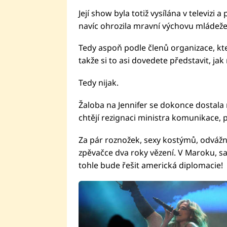
Její show byla totiž vysílána v televiz
navíc ohrozila mravní výchovu mládeže
Tedy aspoň podle členů organizace, kt
takže si to asi dovedete představit, ja
Tedy nijak.
Žaloba na Jennifer se dokonce dostala
chtějí rezignaci ministra komunikace, po
Za pár roznožek, sexy kostýmů, odvážný
zpěvačce dva roky vězení. V Maroku, 
tohle bude řešit americká diplomacie!