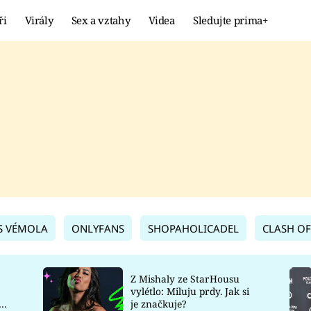
ři
Virály
Sex a vztahy
Videa
Sledujte prima+
Showbyznys
Extrém
VIRÁLY
KURIOZITY
VIDEA
KVÍZY
S VÉMOLA
ONLYFANS
SHOPAHOLICADEL
CLASH OF
Z Mishaly ze StarHousu
vylétlo: Miluju prdy. Jak si
co
je značkuje?