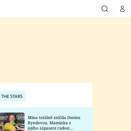
Vyhledávání
Můj 
Prima+
CNN Prima News
Prima Fresh
Prima Living
Prima Zoom
 THE STARS
Prima Lajk
Mína totálně zničila Denisu
Ryndovou. Maminka z
Sledujte nás
jejího zápasení radost