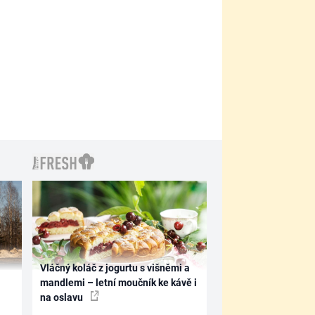
Vláčný koláč z jogurtu s višněmi a
mandlemi – letní moučník ke kávě i
na oslavu