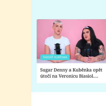
TADEÁŠ KUBĚNKA
Sugar Denny a Kuběnka opět
útočí na Veronicu Biasiol.
Proč je podle nich falešná a
lže o své nevěře?