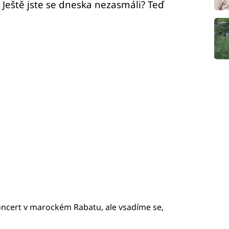
í! Ještě jste se dneska nezasmáli? Teď
oncert v marockém Rabatu, ale vsadíme se,