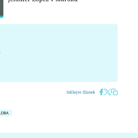
á
Sdílejte článek
LOBA