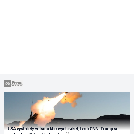
USA vystřílely většinu klíčových raket, tvrdí CNN. Trump se