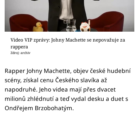
Sex a vztahy
Videa
Sledujte prima+
Video VIP zprávy: Johny Machette se nepovažuje za
rappera
Přihlášení
Zdroj: archiv
Rapper Johny Machette, objev české hudební
Sledujte nás
scény, získal cenu Českého slavíka až
napodruhé. Jeho videa mají přes dvacet
milionů zhlédnutí a teď vydal desku a duet s
Ondřejem Brzobohatým.