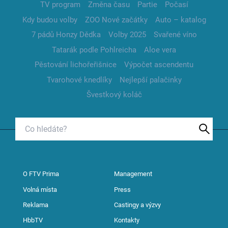
TV program
Změna času
Partie
Počasí
Kdy budou volby
ZOO Nové začátky
Auto – katalog
7 pádů Honzy Dědka
Volby 2025
Svařené víno
Tatarák podle Pohlreicha
Aloe vera
Pěstování lichořeřišnice
Výpočet ascendentu
Tvarohové knedlíky
Nejlepší palačinky
Švestkový koláč
O FTV Prima
Management
Volná místa
Press
Reklama
Castingy a výzvy
HbbTV
Kontakty