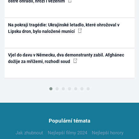
ostře ohradil, hrozí i vězením
Na pokraji tragédie: Ukrajinské letadlo, které ohrožoval v
Lipsku dron, bylo naložené municí
Vjel do davu v Německu, dva demonstranty zabil. Afghánec
dožije za mřížemi, rozhodl soud
Populární témata
Jak zhubnout
Nejlepší filmy 2024
Nejlepší horory