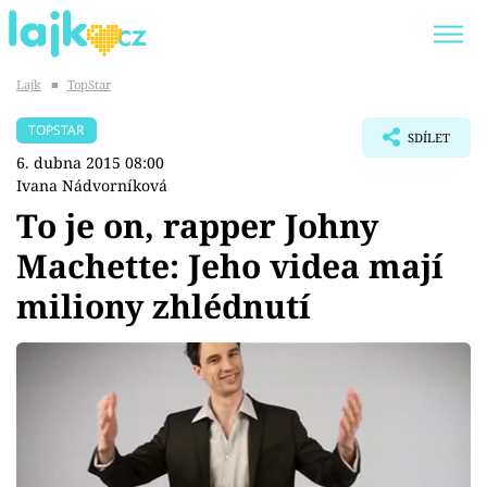
Lajk
■
TopStar
Trendy:
KARLOS VÉMOLA
ONLYFANS
TOPSTAR
SDÍLET
SHOPAHOLICADEL
CLASH OF THE STARS
6. dubna 2015 08:00
Ivana Nádvorníková
To je on, rapper Johny
Machette: Jeho videa mají
Témata
miliony zhlédnutí
Showbyznys
Youtubeři
Virály