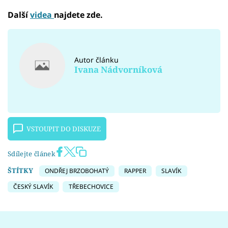
Další
videa
najdete zde.
Autor článku
Ivana Nádvorníková
VSTOUPIT DO DISKUZE
Sdílejte článek
ŠTÍTKY
ONDŘEJ BRZOBOHATÝ
RAPPER
SLAVÍK
ČESKÝ SLAVÍK
TŘEBECHOVICE