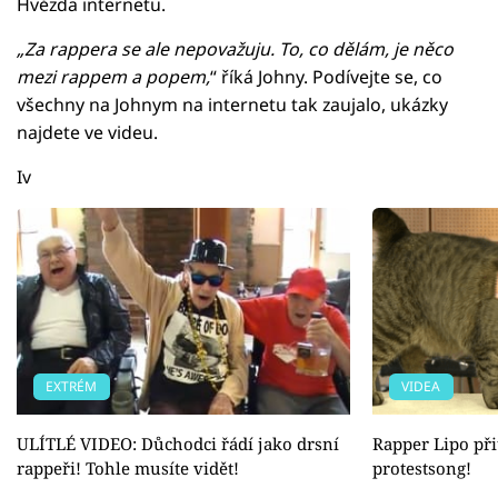
Hvězda internetu.
„Za rappera se ale nepovažuju. To, co dělám, je něco
mezi rappem a popem,
“ říká Johny. Podívejte se, co
všechny na Johnym na internetu tak zaujalo, ukázky
najdete ve videu.
Iv
EXTRÉM
VIDEA
ULÍTLÉ VIDEO: Důchodci řádí jako drsní
Rapper Lipo přit
rappeři! Tohle musíte vidět!
protestsong!