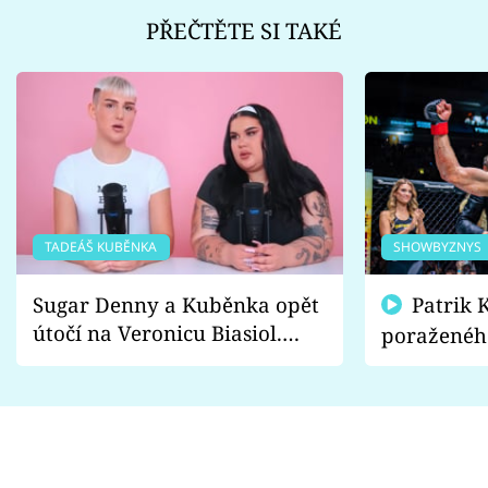
PŘEČTĚTE SI TAKÉ
TADEÁŠ KUBĚNKA
SHOWBYZNYS
Sugar Denny a Kuběnka opět
Patrik Kincl se zastal
útočí na Veronicu Biasiol.
poraženéh
Proč je podle nich falešná a
fanoušci n
lže o své nevěře?