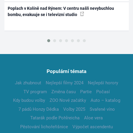
Poplach v Kolíně nad Rýnem: V centru našli nevybuchlou
bombu, evakuuje se i televizní studio
Populární témata
Jak zhubnout
Nejlepší filmy 2024
Nejlepší horory
TV program
Změna času
Partie
Počasí
Kdy budou volby
ZOO Nové začátky
Auto – katalog
7 pádů Honzy Dědka
Volby 2025
Svařené víno
Tatarák podle Pohlreicha
Aloe vera
Pěstování lichořeřišnice
Výpočet ascendentu