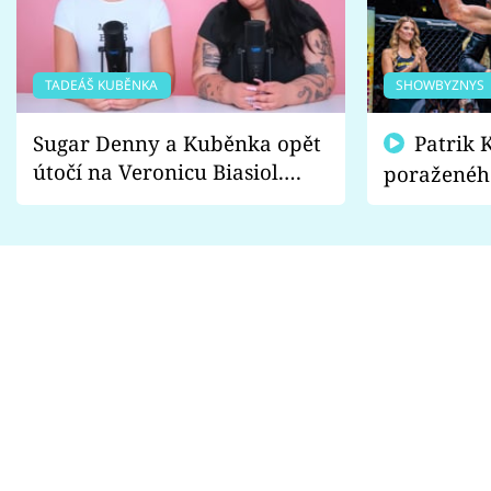
TADEÁŠ KUBĚNKA
SHOWBYZNYS
Sugar Denny a Kuběnka opět
Patrik Kincl se zastal
útočí na Veronicu Biasiol.
poraženéh
Proč je podle nich falešná a
fanoušci n
lže o své nevěře?