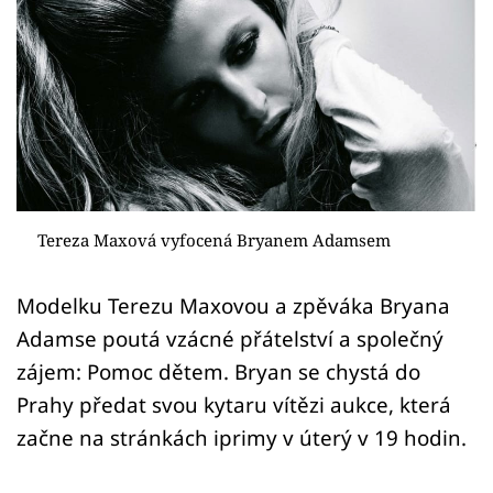
Sex a vztahy
Videa
Sledujte prima+
Přihlášení
Tereza Maxová vyfocená Bryanem Adamsem
Sledujte nás
Modelku Terezu Maxovou a zpěváka Bryana
Adamse poutá vzácné přátelství a společný
zájem: Pomoc dětem. Bryan se chystá do
Prahy předat svou kytaru vítězi aukce, která
začne na stránkách iprimy v úterý v 19 hodin.