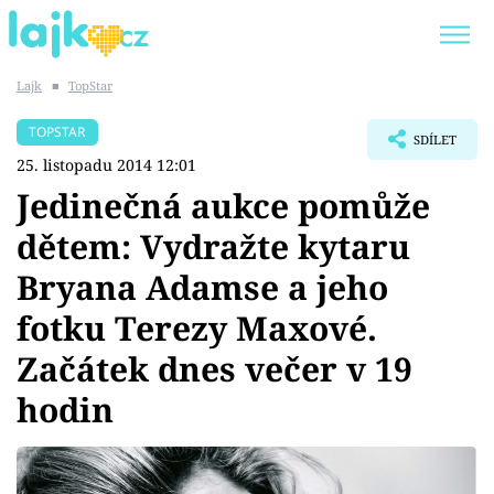
Lajk
■
TopStar
Trendy:
KARLOS VÉMOLA
ONLYFANS
TOPSTAR
SDÍLET
SHOPAHOLICADEL
CLASH OF THE STARS
25. listopadu 2014 12:01
Jedinečná aukce pomůže
dětem: Vydražte kytaru
Bryana Adamse a jeho
Témata
fotku Terezy Maxové.
Showbyznys
Začátek dnes večer v 19
Youtubeři
hodin
Virály