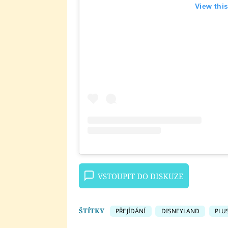
View thi
VSTOUPIT DO DISKUZE
ŠTÍTKY
PŘEJÍDÁNÍ
DISNEYLAND
PLU