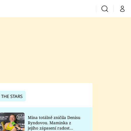
Vyhledávání
Můj 
Prima+
CNN Prima News
Prima Fresh
Prima Living
Prima Zoom
 THE STARS
Prima Lajk
Mína totálně zničila Denisu
Ryndovou. Maminka z
Sledujte nás
jejího zápasení radost