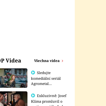
P Videa
Všechna videa
Sledujte
komediální seriál
Agrometal
exkluzivně na
prima+
Exkluzivně: Josef
Klíma promluvil o