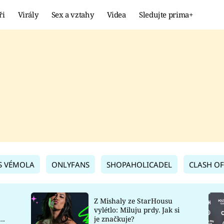
ři
Virály
Sex a vztahy
Videa
Sledujte prima+
Showbyznys
Extrém
VIRÁLY
KURIOZITY
VIDEA
KVÍZY
S VÉMOLA
ONLYFANS
SHOPAHOLICADEL
CLASH OF
Z Mishaly ze StarHousu
vylétlo: Miluju prdy. Jak si
co
je značkuje?