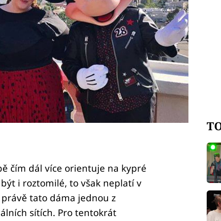
TO
ě čím dál více orientuje na kypré
ýt i roztomilé, to však neplatí v
je právě tato dáma jednou z
lních sítích. Pro tentokrát