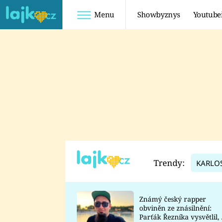
Menu
Showbyznys
Youtube
Youtuberky
Youtubeři
SHOPAHOLICADEL
FATTYPILLOW
ANNA ŠULC
FREESCOOT
SUGAR DENNY
ADAM KAJUMI
LADUŠKA
TADEÁŠ KUBĚNKA
DOMINIKA
DATEL
Trendy:
KARLO
MYSLIVCOVÁ
Známý český rapper
obviněn ze znásilnění:
Parťák Řezníka vysvětlil, 