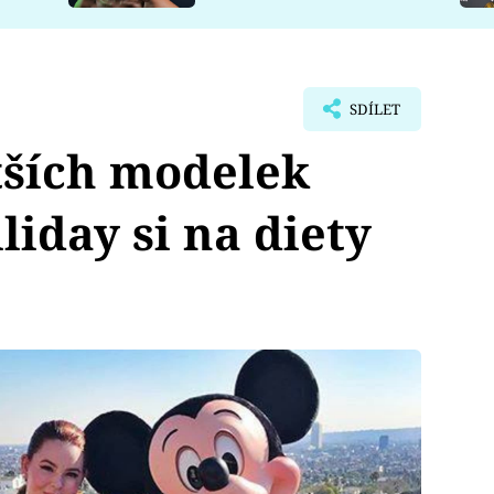
SDÍLET
tších modelek
liday si na diety