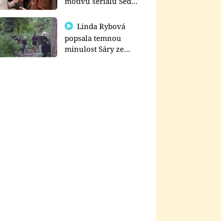
motivu seriálu Sedm
schodů k moci
Linda Rybová
popsala temnou
minulost Sáry ze
seriálu Zákony vlka