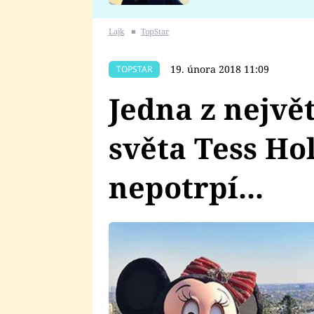
se v Plzni stalo
Lajk
■
TopStar
19. února 2018 11:09
TOPSTAR
Jedna z nejvě
světa Tess Hol
nepotrpí...