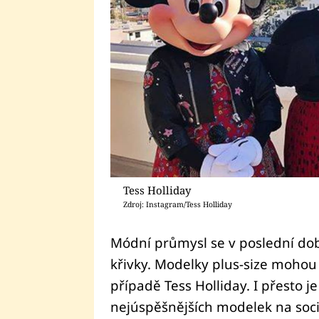
Tess Holliday
Zdroj: Instagram/Tess Holliday
Módní průmysl se v poslední dob
křivky. Modelky plus-size mohou b
případě Tess Holliday. I přesto 
nejúspěšnějších modelek na sociá