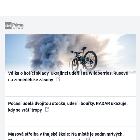
Válka o hořící sklady. Ukrajinci udeřili na Wildberries, Rusové
na zemědělské zásoby
Počasí udělá dvojitou otočku, udeří i bouřky. RADAR ukazuje,
kdy se vrátí tropy
Masová střelba v thajské škole: Na místě je sedm mrtvých.