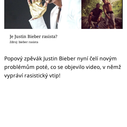
Sex a vztahy
Videa
Sledujte prima+
Je Justin Bieber rasista?
Zdroj: bieber rasista
Přihlášení
Popový zpěvák Justin Bieber nyní čelí novým
problémům poté, co se objevilo video, v němž
Sledujte nás
vypráví rasistický vtip!