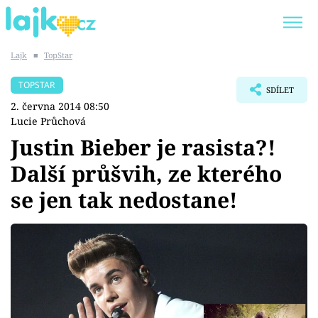
Lajk
■
TopStar
Trendy:
KARLOS VÉMOLA
ONLYFANS
TOPSTAR
SDÍLET
SHOPAHOLICADEL
CLASH OF THE STARS
2. června 2014 08:50
Lucie Průchová
Justin Bieber je rasista?!
Další průšvih, ze kterého
Témata
se jen tak nedostane!
Showbyznys
Youtubeři
Virály