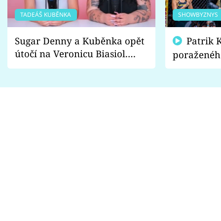
TADEÁŠ KUBĚNKA
SHOWBYZNYS
Sugar Denny a Kuběnka opět
Patrik Kincl se zastal
útočí na Veronicu Biasiol.
poraženéh
Proč je podle nich falešná a
fanoušci n
lže o své nevěře?