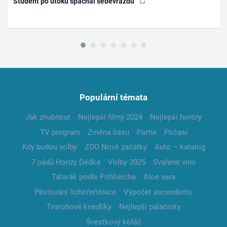
Student po útoku spáchal sebevraždu
Populární témata
Jak zhubnout
Nejlepší filmy 2024
Nejlepší horory
TV program
Změna času
Partie
Počasí
Kdy budou volby
ZOO Nové začátky
Auto – katalog
7 pádů Honzy Dědka
Volby 2025
Svařené víno
Tatarák podle Pohlreicha
Aloe vera
Pěstování lichořeřišnice
Výpočet ascendentu
Tvarohové knedlíky
Nejlepší palačinky
Švestkový koláč