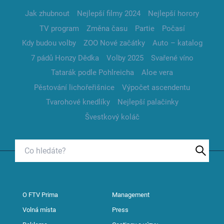
Jak zhubnout
Nejlepší filmy 2024
Nejlepší horory
TV program
Změna času
Partie
Počasí
Kdy budou volby
ZOO Nové začátky
Auto – katalog
7 pádů Honzy Dědka
Volby 2025
Svařené víno
Tatarák podle Pohlreicha
Aloe vera
Pěstování lichořeřišnice
Výpočet ascendentu
Tvarohové knedlíky
Nejlepší palačinky
Švestkový koláč
O FTV Prima
Management
Volná místa
Press