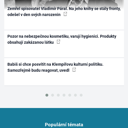
Zemřel spisovatel Vladimír Páral. Na jeho knihy se stály fronty,
odešel v den svých narozenin
Pozor na nebezpečnou kosmetiku, varují hygienici. Produkty
obsahují zakázanou látku
Babiš si chce posvítit na Klempířovu kulturní politiku.
Samozřejmě budu reagovat, uvedl
Populární témata