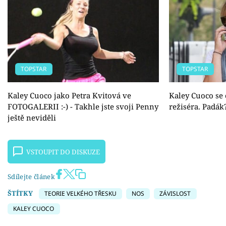
TOPSTAR
TOPSTAR
Kaley Cuoco jako Petra Kvitová ve
Kaley Cuoco se 
FOTOGALERII :-) - Takhle jste svoji Penny
režiséra. Padák
ještě neviděli
VSTOUPIT DO DISKUZE
Sdílejte článek
ŠTÍTKY
TEORIE VELKÉHO TŘESKU
NOS
ZÁVISLOST
KALEY CUOCO