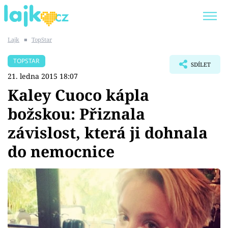
Lajk
■
TopStar
Trendy:
KARLOS VÉMOLA
ONLYFANS
TOPSTAR
SDÍLET
SHOPAHOLICADEL
CLASH OF THE STARS
21. ledna 2015 18:07
Kaley Cuoco kápla
božskou: Přiznala
závislost, která ji dohnala
Témata
do nemocnice
Showbyznys
Youtubeři
Virály