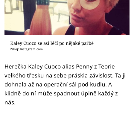
Sex a vztahy
Videa
Sledujte prima+
Kaley Cuoco se asi léčí po nějaké pařbě
Přihlášení
Zdroj: Instagram.com
Herečka Kaley Cuoco alias Penny z Teorie
Sledujte nás
velkého třesku na sebe práskla závislost. Ta ji
dohnala až na operační sál pod kudlu. A
klidně do ní může spadnout úplně každý z
nás.