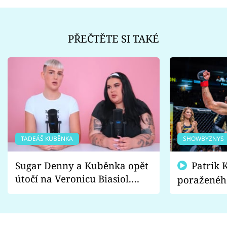
PŘEČTĚTE SI TAKÉ
TADEÁŠ KUBĚNKA
SHOWBYZNYS
Sugar Denny a Kuběnka opět
Patrik Kincl se zastal
útočí na Veronicu Biasiol.
poraženéh
Proč je podle nich falešná a
fanoušci n
lže o své nevěře?