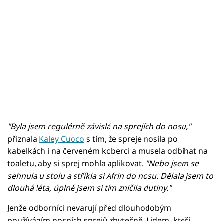
"Byla jsem regulérně závislá na sprejích do nosu,"
přiznala
Kaley Cuoco
s tím, že spreje nosila po
kabelkách i na červeném koberci a musela odbíhat na
toaletu, aby si sprej mohla aplikovat.
"Nebo jsem se
sehnula u stolu a stříkla si Afrin do nosu. Dělala jsem to
dlouhá léta, úplně jsem si tím zničila dutiny."
Jenže odborníci nevarují před dlouhodobým
používáním nosních sprejů zbytečně. Lidem, kteří