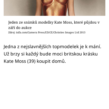
Sex a vztahy
Videa
Jeden ze snímků modelky Kate Moss, které půjdou v
Sledujte prima+
září do aukce
Zdroj: isifa.com/Camera Press/ED/CE/Christies Images Ltd 2013
Přihlášení
Jedna z nejslavnějších topmodelek je k mání.
Už brzy si každý bude moci britskou krásku
Sledujte nás
Kate Moss (39) koupit domů.