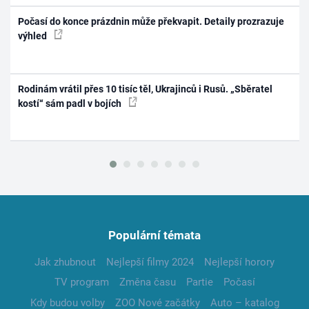
Počasí do konce prázdnin může překvapit. Detaily prozrazuje
výhled
Rodinám vrátil přes 10 tisíc těl, Ukrajinců i Rusů. „Sběratel
kostí“ sám padl v bojích
Populární témata
Jak zhubnout
Nejlepší filmy 2024
Nejlepší horory
TV program
Změna času
Partie
Počasí
Kdy budou volby
ZOO Nové začátky
Auto – katalog