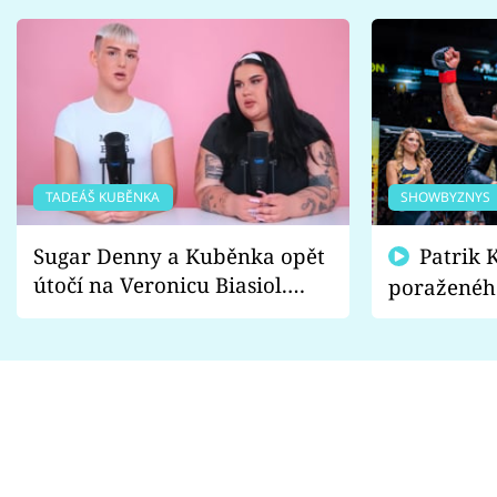
TADEÁŠ KUBĚNKA
SHOWBYZNYS
Sugar Denny a Kuběnka opět
Patrik Kincl se zastal
útočí na Veronicu Biasiol.
poraženéh
Proč je podle nich falešná a
fanoušci n
lže o své nevěře?