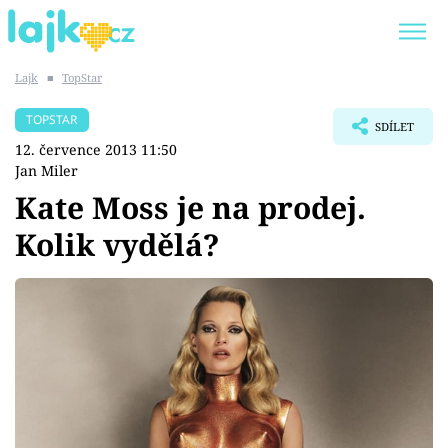
Lajk
■
TopStar
Trendy:
KARLOS VÉMOLA
ONLYFANS
TOPSTAR
SDÍLET
SHOPAHOLICADEL
CLASH OF THE STARS
12. července 2013 11:50
Jan Miler
Kate Moss je na prodej.
Kolik vydělá?
Témata
Showbyznys
Youtubeři
Virály