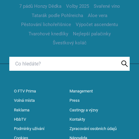
7 pádů Honzy Dědka
Volby 2025
Svařené víno
Tatarák podle Pohlreicha
Aloe vera
Pěstování lichořeřišnice
Výpočet ascendentu
Tvarohové knedlíky
Nejlepší palačinky
Švestkový koláč
O FTV Prima
Management
Volná místa
Press
Reklama
Castingy a výzvy
HbbTV
Kontakty
Podmínky užívání
Zpracování osobních údajů
Cookies
Nápověda