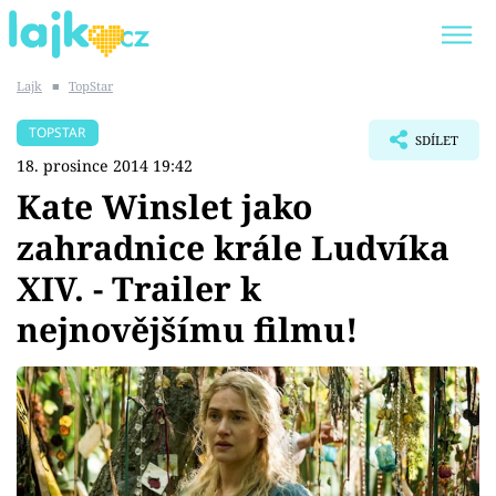
Lajk
■
TopStar
Trendy:
KARLOS VÉMOLA
ONLYFANS
TOPSTAR
SDÍLET
SHOPAHOLICADEL
CLASH OF THE STARS
18. prosince 2014 19:42
Kate Winslet jako
zahradnice krále Ludvíka
XIV. - Trailer k
Témata
nejnovějšímu filmu!
Showbyznys
Youtubeři
Virály