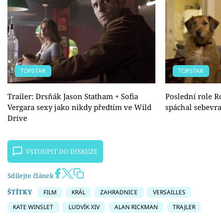
TOPSTAR
TOPSTAR
Trailer: Drsňák Jason Statham + Sofia
Poslední role R
Vergara sexy jako nikdy předtím ve Wild
spáchal sebevr
Drive
VSTOUPIT DO DISKUZE
Sdílejte článek
ŠTÍTKY
FILM
KRÁL
ZAHRADNICE
VERSAILLES
KATE WINSLET
LUDVÍK XIV
ALAN RICKMAN
TRAJLER