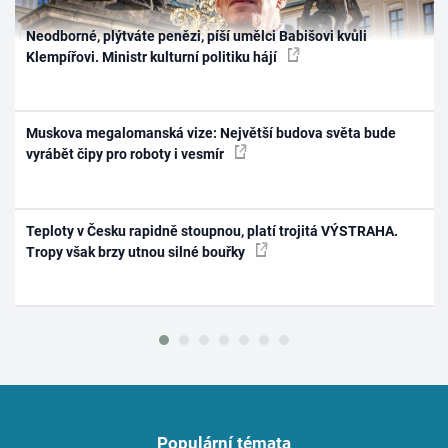
Neodborné, plýtváte penězi, píší umělci Babišovi kvůli
Klempířovi. Ministr kulturní politiku hájí
Muskova megalomanská vize: Největší budova světa bude
vyrábět čipy pro roboty i vesmír
Teploty v Česku rapidně stoupnou, platí trojitá VÝSTRAHA.
Tropy však brzy utnou silné bouřky
Populární témata