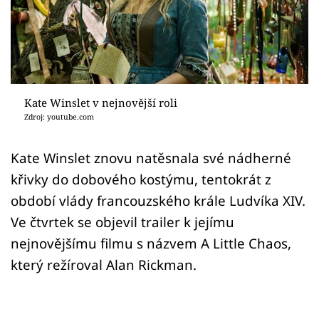
Sex a vztahy
Videa
Sledujte prima+
Kate Winslet v nejnovější roli
Přihlášení
Zdroj: youtube.com
Kate Winslet znovu natěsnala své nádherné
Sledujte nás
křivky do dobového kostýmu, tentokrát z
období vlády francouzského krále Ludvíka XIV.
Ve čtvrtek se objevil trailer k jejímu
nejnovějšímu filmu s názvem A Little Chaos,
který režíroval Alan Rickman.