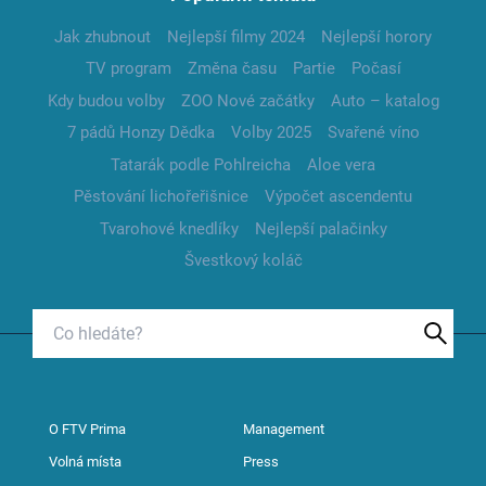
Jak zhubnout
Nejlepší filmy 2024
Nejlepší horory
TV program
Změna času
Partie
Počasí
Kdy budou volby
ZOO Nové začátky
Auto – katalog
7 pádů Honzy Dědka
Volby 2025
Svařené víno
Tatarák podle Pohlreicha
Aloe vera
Pěstování lichořeřišnice
Výpočet ascendentu
Tvarohové knedlíky
Nejlepší palačinky
Švestkový koláč
O FTV Prima
Management
Volná místa
Press