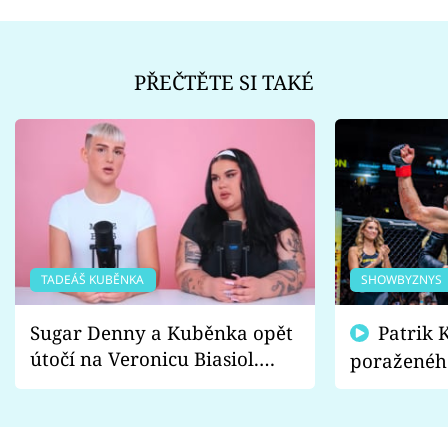
PŘEČTĚTE SI TAKÉ
TADEÁŠ KUBĚNKA
SHOWBYZNYS
Sugar Denny a Kuběnka opět
Patrik Kincl se zastal
útočí na Veronicu Biasiol.
poraženéh
Proč je podle nich falešná a
fanoušci n
lže o své nevěře?