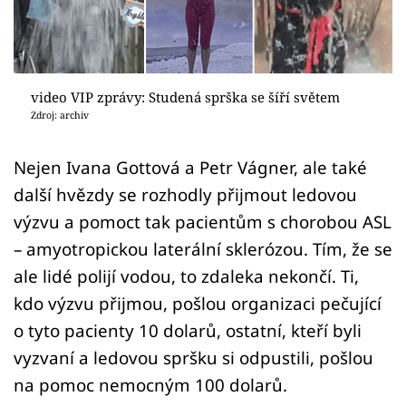
Sex a vztahy
Videa
Sledujte prima+
video VIP zprávy: Studená sprška se šíří světem
Zdroj: archiv
Přihlášení
Nejen Ivana Gottová a Petr Vágner, ale také
další hvězdy se rozhodly přijmout ledovou
Sledujte nás
výzvu a pomoct tak pacientům s chorobou ASL
– amyotropickou laterální sklerózou. Tím, že se
ale lidé polijí vodou, to zdaleka nekončí. Ti,
kdo výzvu přijmou, pošlou organizaci pečující
o tyto pacienty 10 dolarů, ostatní, kteří byli
vyzvaní a ledovou spršku si odpustili, pošlou
na pomoc nemocným 100 dolarů.