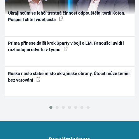
Ukrajincům se lehčí trestná činnost odpouštěla, tvrdí Koten.
Pospíšil chtěl vidět čísla
Prima přinese další krok Sparty v boji o LM. Fanoušci uvidí i
rozhodující odvetu v Lyonu
Rusko našlo slabé místo ukrajinské obrany. Útočit může téměř
bez varování