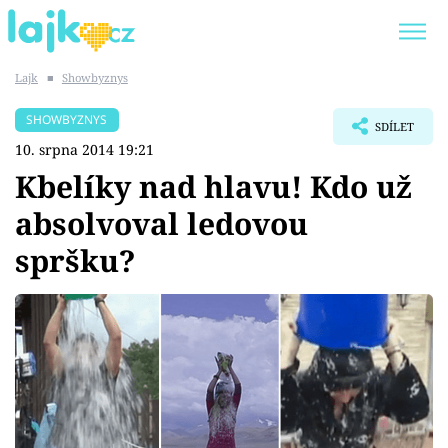
Lajk
■
Showbyznys
Trendy:
KARLOS VÉMOLA
ONLYFANS
SHOWBYZNYS
SDÍLET
SHOPAHOLICADEL
CLASH OF THE STARS
10. srpna 2014 19:21
Kbelíky nad hlavu! Kdo už
absolvoval ledovou
spršku?
Témata
Showbyznys
Youtubeři
Virály