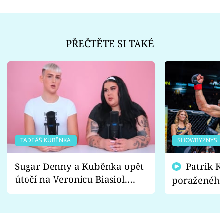
PŘEČTĚTE SI TAKÉ
TADEÁŠ KUBĚNKA
SHOWBYZNYS
Sugar Denny a Kuběnka opět
Patrik Kincl se zastal
útočí na Veronicu Biasiol.
poraženéh
Proč je podle nich falešná a
fanoušci n
lže o své nevěře?