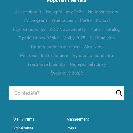
Populární témata
Jak zhubnout
Nejlepší filmy 2024
Nejlepší horory
TV program
Změna času
Partie
Počasí
Kdy budou volby
ZOO Nové začátky
Auto – katalog
7 pádů Honzy Dědka
Volby 2025
Svařené víno
Tatarák podle Pohlreicha
Aloe vera
Pěstování lichořeřišnice
Výpočet ascendentu
Tvarohové knedlíky
Nejlepší palačinky
Švestkový koláč
O FTV Prima
Management
Volná místa
Press