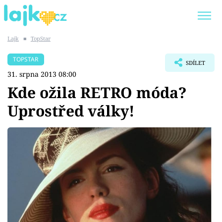
Lajk
■
TopStar
Trendy:
KARLOS VÉMOLA
ONLYFANS
TOPSTAR
SDÍLET
SHOPAHOLICADEL
CLASH OF THE STARS
31. srpna 2013 08:00
Kde ožila RETRO móda?
Uprostřed války!
Témata
Showbyznys
Youtubeři
Virály