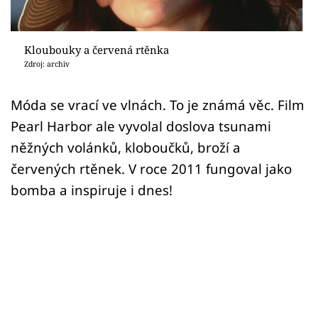
Sex a vztahy
Videa
Kloubouky a červená rtěnka
Zdroj: archiv
Sledujte prima+
Móda se vrací ve vlnách. To je známá věc. Film
Přihlášení
Pearl Harbor ale vyvolal doslova tsunami
něžných volánků, kloboučků, broží a
červených rtěnek. V roce 2011 fungoval jako
Sledujte nás
bomba a inspiruje i dnes!