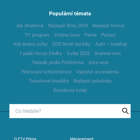
Populární témata
Jak zhubnout
Nejlepší filmy 2024
Nejlepší horory
TV program
Změna času
Partie
Počasí
Kdy budou volby
ZOO Nové začátky
Auto – katalog
7 pádů Honzy Dědka
Volby 2025
Svařené víno
Tatarák podle Pohlreicha
Aloe vera
Pěstování lichořeřišnice
Výpočet ascendentu
Tvarohové knedlíky
Nejlepší palačinky
Švestkový koláč
O FTV Prima
Management