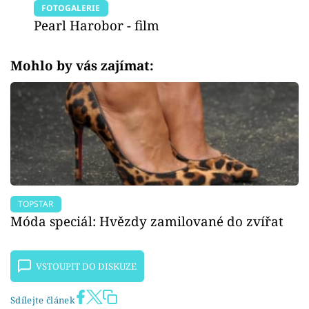
FOTOGALERIE
Pearl Harobor - film
Mohlo by vás zajímat:
TOPSTAR
Móda speciál: Hvězdy zamilované do zvířat
VSTOUPIT DO DISKUZE
Sdílejte článek