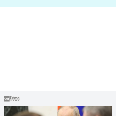
lže o své nevěře?