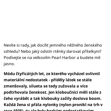
Nevíte si rady, jak docílit jemného něžného ženského
vzhledu? Nebo jaký odstín rtěnky darovat přítelkyni?
Podívejte se na velkovilm Pearl Harbor a budete mít
jasno.
Módu čtyřicátých let, ze kterého vycházel ovlivnil
materiální nedostatek - příděly látek se stále
zmenšovaly, silueta se tedy zužovala a více
podtrhovala ženskost. Jen kloboučníci měli stále z
čeho vyrábět a tak klobouky zažily doslova boom.
Každá žena si přála nylonky (nylon pronikl na trh v
roce 1935), ty ale byly horkým nedostatkovým