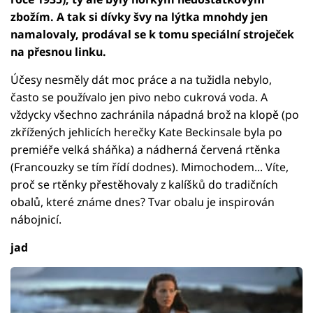
zbožím. A tak si dívky švy na lýtka mnohdy jen
namalovaly, prodával se k tomu speciální stroječek
na přesnou linku.
Účesy nesměly dát moc práce a na tužidla nebylo,
často se používalo jen pivo nebo cukrová voda. A
vždycky všechno zachránila nápadná brož na klopě (po
zkřížených jehlicích herečky Kate Beckinsale byla po
premiéře velká sháňka) a nádherná červená rtěnka
(Francouzky se tím řídí dodnes). Mimochodem... Víte,
proč se rtěnky přestěhovaly z kalíšků do tradičních
obalů, které známe dnes? Tvar obalu je inspirován
nábojnicí.
jad