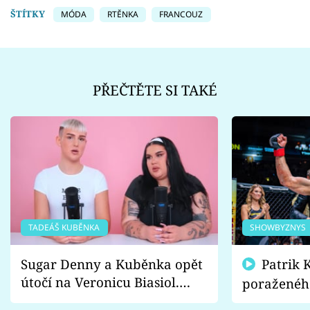
ŠTÍTKY
MÓDA
RTĚNKA
FRANCOUZ
PŘEČTĚTE SI TAKÉ
TADEÁŠ KUBĚNKA
SHOWBYZNYS
Sugar Denny a Kuběnka opět
Patrik Kincl se zastal
útočí na Veronicu Biasiol.
poraženéh
Proč je podle nich falešná a
fanoušci n