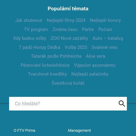
Populární témata
Jak zhubnout
Nejlepší filmy 2024
Nejlepší horory
TV program
Změna času
Partie
Počasí
Kdy budou volby
ZOO Nové začátky
Auto – katalog
7 pádů Honzy Dědka
Volby 2025
Svařené víno
Tatarák podle Pohlreicha
Aloe vera
Pěstování lichořeřišnice
Výpočet ascendentu
Tvarohové knedlíky
Nejlepší palačinky
Švestkový koláč
O FTV Prima
Management