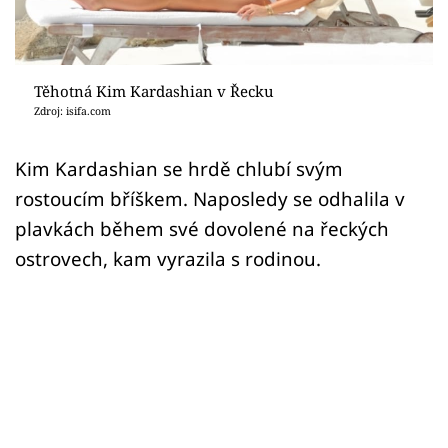
Sex a vztahy
Videa
Těhotná Kim Kardashian v Řecku
Sledujte prima+
Zdroj: isifa.com
Přihlášení
Kim Kardashian se hrdě chlubí svým
rostoucím bříškem. Naposledy se odhalila v
plavkách během své dovolené na řeckých
Sledujte nás
ostrovech, kam vyrazila s rodinou.