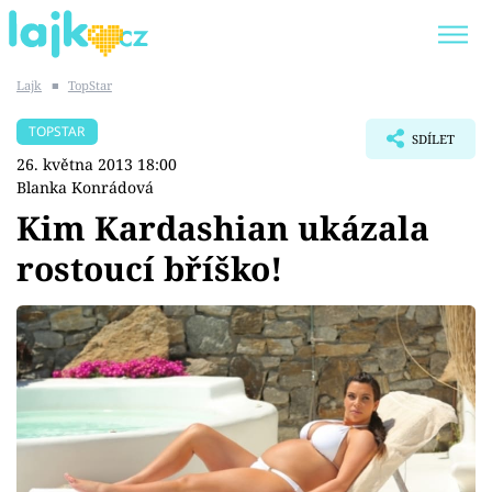
Lajk
■
TopStar
Trendy:
KARLOS VÉMOLA
ONLYFANS
TOPSTAR
SDÍLET
SHOPAHOLICADEL
CLASH OF THE STARS
26. května 2013 18:00
Blanka Konrádová
Kim Kardashian ukázala
rostoucí bříško!
Témata
Showbyznys
Youtubeři
Virály