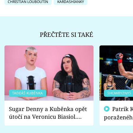
CHRISTIAN LOUBOUTIN
KARDASHIANKY
PŘEČTĚTE SI TAKÉ
TADEÁŠ KUBĚNKA
SHOWBYZNYS
Sugar Denny a Kuběnka opět
Patrik Kincl se zastal
útočí na Veronicu Biasiol.
poraženéh
Proč je podle nich falešná a
fanoušci n
lže o své nevěře?