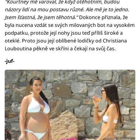
"Kourtney mě varoval, že když otěhotním, budou
názory lidí na mou postavu různé. Ale mě je to jedno.
Jsem šťastná, že jsem těhotná.“
Dokonce přiznala, že
byla nucena vzdát se svých milovaných bot na vysokém
podpatku, protože její nohy jsou teď příliš široké a
oteklé. Proto jsou její oblíbené lodičky od Christiana
Louboutina pěkně ve skříni a čekají na svůj čas.
-juf-