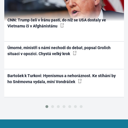
CNN: Trump čelí v Íránu pasti, do níž se USA dostaly ve
Vietnamu či v Afghánistánu
Úmorné, ministři s námi nechodí do debat, popsal Grolich
situaci v opozici. Chystá velký krok
Bartošek k Turkovi: Hyenismus a nehoráznost. Ke stíhání by
ho Sněmovna vydala, míní Vondráček