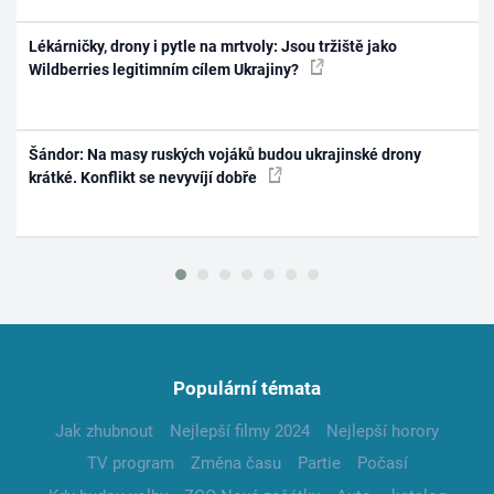
Lékárničky, drony i pytle na mrtvoly: Jsou tržiště jako
Wildberries legitimním cílem Ukrajiny?
Šándor: Na masy ruských vojáků budou ukrajinské drony
krátké. Konflikt se nevyvíjí dobře
Populární témata
Jak zhubnout
Nejlepší filmy 2024
Nejlepší horory
TV program
Změna času
Partie
Počasí