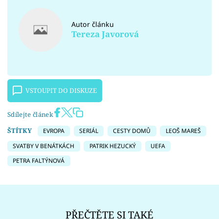
Autor článku
Tereza Javorová
VSTOUPIT DO DISKUZE
Sdílejte článek
ŠTÍTKY
EVROPA
SERIÁL
CESTY DOMŮ
LEOŠ MAREŠ
SVATBY V BENÁTKÁCH
PATRIK HEZUCKÝ
UEFA
PETRA FALTÝNOVÁ
PŘEČTĚTE SI TAKÉ