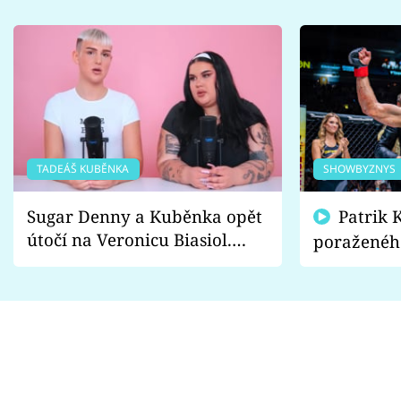
TADEÁŠ KUBĚNKA
SHOWBYZNYS
Sugar Denny a Kuběnka opět
Patrik Kincl se zastal
útočí na Veronicu Biasiol.
poraženéh
Proč je podle nich falešná a
fanoušci n
lže o své nevěře?