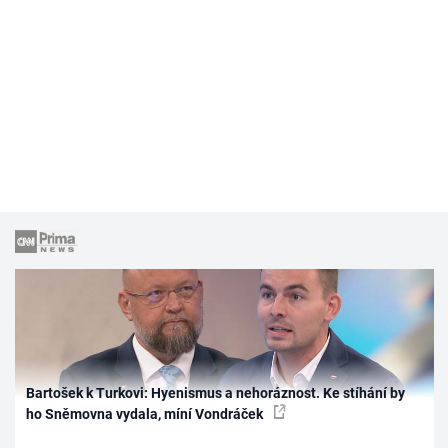
Bartošek k Turkovi: Hyenismus a nehoráznost. Ke stíhání by
ho Sněmovna vydala, míní Vondráček