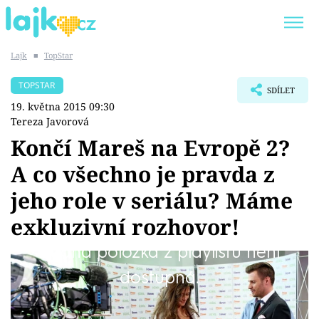
Lajk
■
TopStar
Trendy:
KARLOS VÉMOLA
ONLYFANS
TOPSTAR
SDÍLET
SHOPAHOLICADEL
CLASH OF THE STARS
19. května 2015 09:30
Tereza Javorová
Končí Mareš na Evropě 2?
A co všechno je pravda z
Témata
jeho role v seriálu? Máme
Showbyznys
exkluzivní rozhovor!
Žádná položka z playlistu není
Youtubeři
Leoš Mareš se v úterý objevil spolu se svou
dostupná.
Virály
životní láskou Petrou Faltýnovou v seriálu
Svatby v Benátkách, kde si zahráli sami sebe v