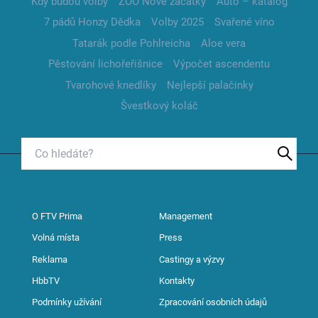
Kdy budou volby
ZOO Nové začátky
Auto – katalog
7 pádů Honzy Dědka
Volby 2025
Svařené víno
Tatarák podle Pohlreicha
Aloe vera
Pěstování lichořeřišnice
Výpočet ascendentu
Tvarohové knedlíky
Nejlepší palačinky
Švestkový koláč
O FTV Prima
Management
Volná místa
Press
Reklama
Castingy a výzvy
HbbTV
Kontakty
Podmínky užívání
Zpracování osobních údajů