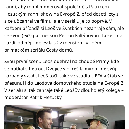
ranní, aby mohl moderovat společně s Patrikem
Hezuckým ranní show na Evropě 2, před deseti lety si
sice už zahrál ve filmu, ale v seriálu je to poprvé. V
každém případě si Leoš ve Svatbách nezahraje sám, ale
se svou (ex?) partnerkou Petrou Faltýnovou. Ta se – na
rozdíl od něj – objevila už v menší roli v jiném
primáckém seriálu Cesty domů.
Svou první scénu Leoš odehrál na chodbě Primy, kde
se potkal s Petrou. Dvojice v ní řešila mimo jiné svůj
rozpadlý vztah. Leoš točil také ve studiu UEFA a štáb se
přesunul i do Leošova domovského studia na Evropě 2.
V seriálu si tak zahraje také Leošův dlouholetý kolega –
moderátor Patrik Hezucký.