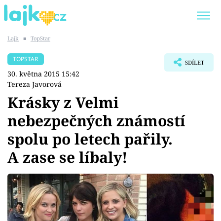
Lajk
■
TopStar
Trendy:
KARLOS VÉMOLA
ONLYFANS
TOPSTAR
SDÍLET
SHOPAHOLICADEL
CLASH OF THE STARS
30. května 2015 15:42
Tereza Javorová
Krásky z Velmi
nebezpečných známostí
Témata
spolu po letech pařily.
Showbyznys
A zase se líbaly!
Youtubeři
Virály