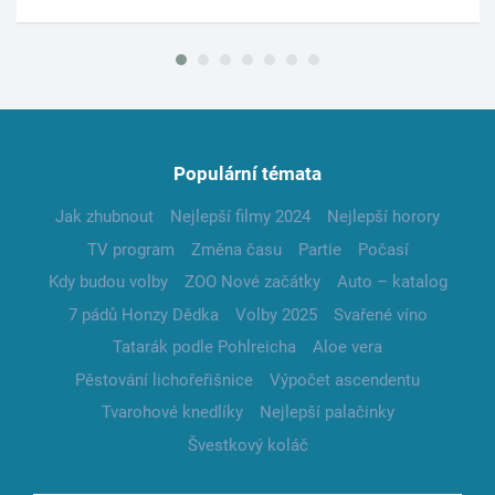
Populární témata
Jak zhubnout
Nejlepší filmy 2024
Nejlepší horory
TV program
Změna času
Partie
Počasí
Kdy budou volby
ZOO Nové začátky
Auto – katalog
7 pádů Honzy Dědka
Volby 2025
Svařené víno
Tatarák podle Pohlreicha
Aloe vera
Pěstování lichořeřišnice
Výpočet ascendentu
Tvarohové knedlíky
Nejlepší palačinky
Švestkový koláč