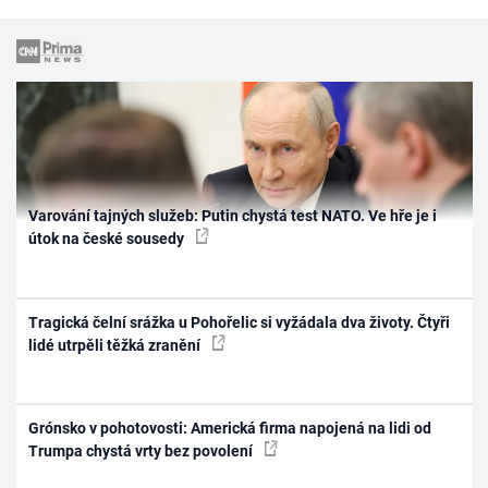
Varování tajných služeb: Putin chystá test NATO. Ve hře je i
útok na české sousedy
Tragická čelní srážka u Pohořelic si vyžádala dva životy. Čtyři
lidé utrpěli těžká zranění
Grónsko v pohotovosti: Americká firma napojená na lidi od
Trumpa chystá vrty bez povolení