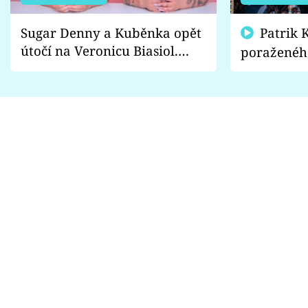
Sugar Denny a Kuběnka opět
Patrik Kincl se zastal
útočí na Veronicu Biasiol.
poraženéh
Proč je podle nich falešná a
fanoušci n
lže o své nevěře?