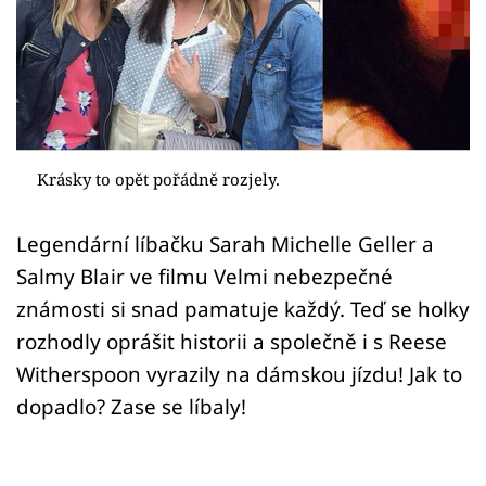
Sex a vztahy
Videa
Sledujte prima+
Přihlášení
Krásky to opět pořádně rozjely.
Legendární líbačku Sarah Michelle Geller a
Sledujte nás
Salmy Blair ve filmu Velmi nebezpečné
známosti si snad pamatuje každý. Teď se holky
rozhodly oprášit historii a společně i s Reese
Witherspoon vyrazily na dámskou jízdu! Jak to
dopadlo? Zase se líbaly!