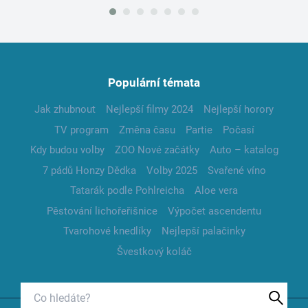
Populární témata
Jak zhubnout
Nejlepší filmy 2024
Nejlepší horory
TV program
Změna času
Partie
Počasí
Kdy budou volby
ZOO Nové začátky
Auto – katalog
7 pádů Honzy Dědka
Volby 2025
Svařené víno
Tatarák podle Pohlreicha
Aloe vera
Pěstování lichořeřišnice
Výpočet ascendentu
Tvarohové knedlíky
Nejlepší palačinky
Švestkový koláč