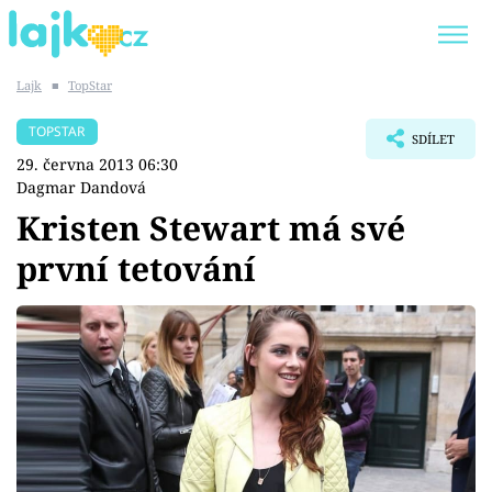
Lajk
■
TopStar
Trendy:
KARLOS VÉMOLA
ONLYFANS
TOPSTAR
SDÍLET
SHOPAHOLICADEL
CLASH OF THE STARS
29. června 2013 06:30
Dagmar Dandová
Kristen Stewart má své
první tetování
Témata
Showbyznys
Youtubeři
Virály