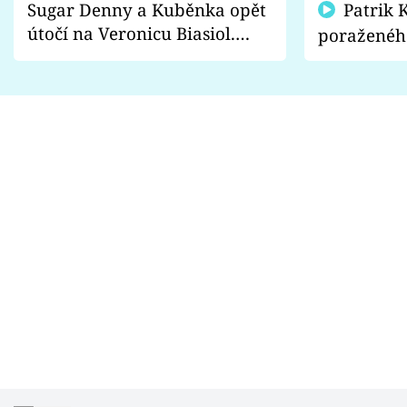
Sugar Denny a Kuběnka opět
Patrik Kincl se zastal
útočí na Veronicu Biasiol.
poraženéh
Proč je podle nich falešná a
fanoušci n
lže o své nevěře?