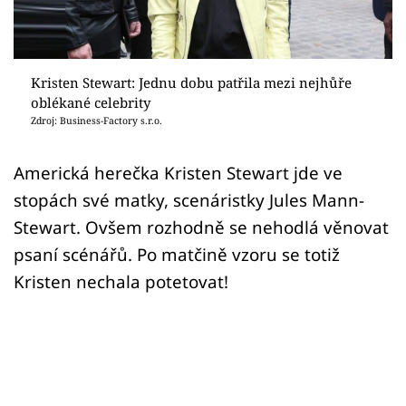
Sex a vztahy
Videa
Kristen Stewart: Jednu dobu patřila mezi nejhůře
Sledujte prima+
oblékané celebrity
Zdroj: Business-Factory s.r.o.
Přihlášení
Americká herečka Kristen Stewart jde ve
stopách své matky, scenáristky Jules Mann-
Sledujte nás
Stewart. Ovšem rozhodně se nehodlá věnovat
psaní scénářů. Po matčině vzoru se totiž
Kristen nechala potetovat!