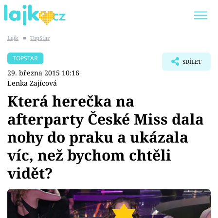
Lajk
■
TopStar
Trendy:
KARLOS VÉMOLA
ONLYFANS
TOPSTAR
SDÍLET
SHOPAHOLICADEL
CLASH OF THE STARS
29. března 2015 10:16
Lenka Zajícová
Která herečka na
afterparty České Miss dala
Témata
nohy do praku a ukázala
Showbyznys
víc, než bychom chtěli
vidět?
Youtubeři
Virály