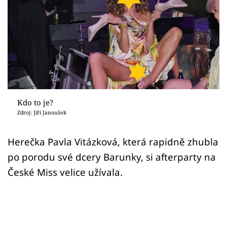
Sex a vztahy
Videa
Sledujte prima+
Přihlášení
Kdo to je?
Zdroj: Jiří Janoušek
Sledujte nás
Herečka Pavla Vitázková, která rapidně zhubla
po porodu své dcery Barunky, si afterparty na
České Miss velice užívala.