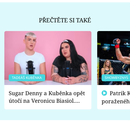
PŘEČTĚTE SI TAKÉ
TADEÁŠ KUBĚNKA
SHOWBYZNYS
Sugar Denny a Kuběnka opět
Patrik Kincl se zastal
útočí na Veronicu Biasiol.
poraženéh
Proč je podle nich falešná a
fanoušci n
lže o své nevěře?