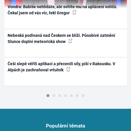
Vondra: Babiše nehlídáte, ale svítíte mu na uplácení voličů.
Čekal jsem od vás víc, řekl Gregor
Nebeská podívaná nad Českem se blíží. Působivé zatmění
Slunce doplní meteorická show
Češi slepě věřili aplikaci a přecenili síly, píší v Rakousku. V
Alpách je zachraňoval vrtulník
Populární témata