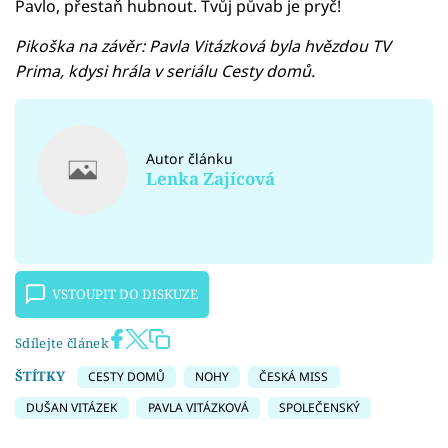
Pavlo, přestaň hubnout. Tvůj půvab je pryč!
Pikoška na závěr: Pavla Vitázková byla hvězdou TV
Prima, kdysi hrála v seriálu Cesty domů.
Autor článku
Lenka Zajícová
VSTOUPIT DO DISKUZE
Sdílejte článek
ŠTÍTKY
CESTY DOMŮ
NOHY
ČESKÁ MISS
DUŠAN VITÁZEK
PAVLA VITÁZKOVÁ
SPOLEČENSKÝ