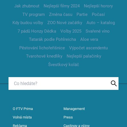
Jak zhubnout
Nejlepší filmy 2024
Nejlepší horory
TV program
Změna času
Partie
Počasí
Kdy budou volby
ZOO Nové začátky
Auto – katalog
7 pádů Honzy Dědka
Volby 2025
Svařené víno
Tatarák podle Pohlreicha
Aloe vera
Pěstování lichořeřišnice
Výpočet ascendentu
Tvarohové knedlíky
Nejlepší palačinky
Švestkový koláč
O FTV Prima
Management
Volná místa
Press
Reklama
Castingy a výzvy