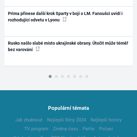
Prima přinese další krok Sparty v boji o LM. Fanoušci uvidí i
rozhodující odvetu v Lyonu
Rusko našlo slabé místo ukrajinské obrany. Útočit může téměř
bez varování
Populární témata
Jak zhubnout
Nejlepší filmy 2024
Nejlepší horory
TV program
Změna času
Partie
Počasí