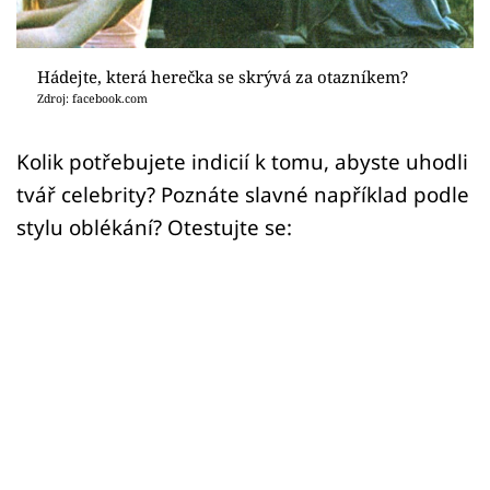
Sex a vztahy
Videa
Hádejte, která herečka se skrývá za otazníkem?
Zdroj: facebook.com
Sledujte prima+
Kolik potřebujete indicií k tomu, abyste uhodli
Přihlášení
tvář celebrity? Poznáte slavné například podle
stylu oblékání? Otestujte se:
Sledujte nás