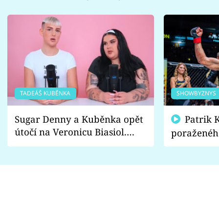
TADEÁŠ KUBĚNKA
SHOWBYZNYS
Sugar Denny a Kuběnka opět
Patrik Kincl se zastal
útočí na Veronicu Biasiol.
poraženéh
Proč je podle nich falešná a
fanoušci n
lže o své nevěře?