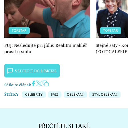
TOPSTAR
TOPSTAR
FUJ! Nesledujte při jídle: Realitní makléř
Stejné šaty - K
prasil u stolu
(FOTOGALERIE S
VSTOUPIT DO DISKUZE
Sdílejte článek
ŠTÍTKY
CELEBRITY
KVÍZ
OBLÉKÁNÍ
STYL OBLÉKÁNÍ
PŘEČTĚTE SI TAKÉ