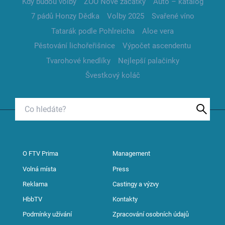
Kdy budou volby
ZOO Nové začátky
Auto – katalog
7 pádů Honzy Dědka
Volby 2025
Svařené víno
Tatarák podle Pohlreicha
Aloe vera
Pěstování lichořeřišnice
Výpočet ascendentu
Tvarohové knedlíky
Nejlepší palačinky
Švestkový koláč
O FTV Prima
Management
Volná místa
Press
Reklama
Castingy a výzvy
HbbTV
Kontakty
Podmínky užívání
Zpracování osobních údajů