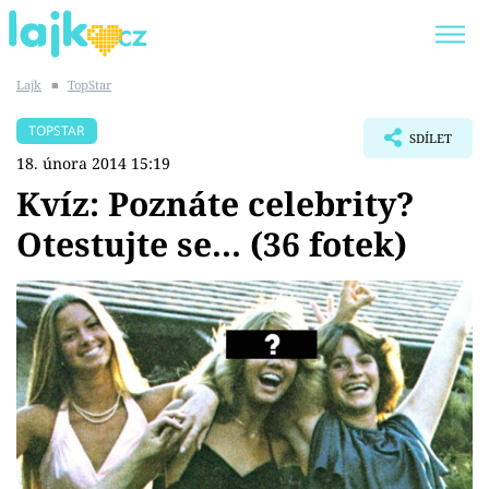
Lajk
■
TopStar
Trendy:
KARLOS VÉMOLA
ONLYFANS
TOPSTAR
SDÍLET
SHOPAHOLICADEL
CLASH OF THE STARS
18. února 2014 15:19
Kvíz: Poznáte celebrity?
Otestujte se... (36 fotek)
Témata
Showbyznys
Youtubeři
Virály