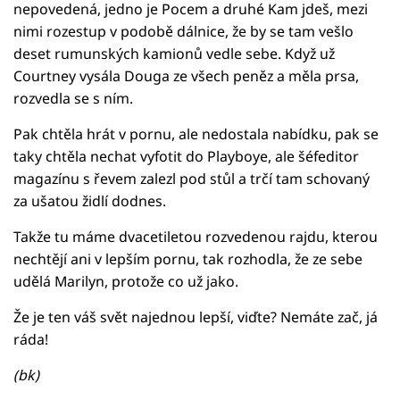
nepovedená, jedno je Pocem a druhé Kam jdeš, mezi
nimi rozestup v podobě dálnice, že by se tam vešlo
deset rumunských kamionů vedle sebe. Když už
Courtney vysála Douga ze všech peněz a měla prsa,
rozvedla se s ním.
Pak chtěla hrát v pornu, ale nedostala nabídku, pak se
taky chtěla nechat vyfotit do Playboye, ale šéfeditor
magazínu s řevem zalezl pod stůl a trčí tam schovaný
za ušatou židlí dodnes.
Takže tu máme dvacetiletou rozvedenou rajdu, kterou
nechtějí ani v lepším pornu, tak rozhodla, že ze sebe
udělá Marilyn, protože co už jako.
Že je ten váš svět najednou lepší, viďte? Nemáte zač, já
ráda!
(bk)