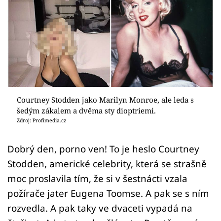
Sex a vztahy
Videa
Sledujte prima+
Přihlášení
Courtney Stodden jako Marilyn Monroe, ale leda s
šedým zákalem a dvěma sty dioptriemi.
Sledujte nás
Zdroj: Profimedia.cz
Dobrý den, porno ven! To je heslo Courtney
Stodden, americké celebrity, která se strašně
moc proslavila tím, že si v šestnácti vzala
požírače jater Eugena Toomse. A pak se s ním
rozvedla. A pak taky ve dvaceti vypadá na