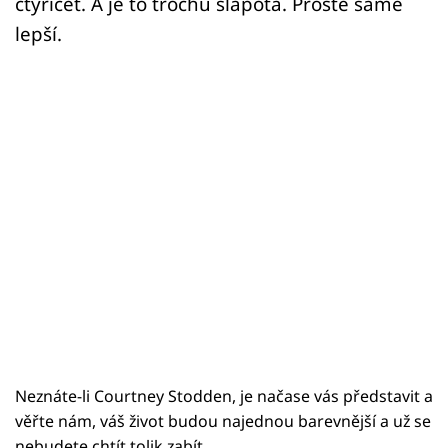
čtyřicet. A je to trochu šlápota. Prostě samé
lepší.
Neznáte-li Courtney Stodden, je načase vás představit a
věřte nám, váš život budou najednou barevnější a už se
nebudete chtít tolik zabít.