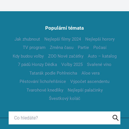
Populární témata
Jak zhubnout
Nejlepší filmy 2024
Nejlepší horory
TV program
Změna času
Partie
Počasí
Kdy budou volby
ZOO Nové začátky
Auto – katalog
7 pádů Honzy Dědka
Volby 2025
Svařené víno
Tatarák podle Pohlreicha
Aloe vera
Pěstování lichořeřišnice
Výpočet ascendentu
Tvarohové knedlíky
Nejlepší palačinky
Švestkový koláč