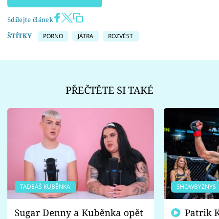
Sdílejte článek
ŠTÍTKY
PORNO
JÁTRA
ROZVÉST
PŘEČTĚTE SI TAKÉ
TADEÁŠ KUBĚNKA
SHOWBYZNYS
Sugar Denny a Kuběnka opět
Patrik Kincl se zastal