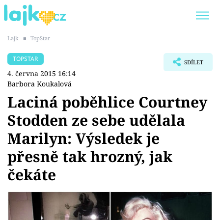
Lajk
■
TopStar
Trendy:
KARLOS VÉMOLA
ONLYFANS
TOPSTAR
SDÍLET
SHOPAHOLICADEL
CLASH OF THE STARS
4. června 2015 16:14
Barbora Koukalová
Laciná poběhlice Courtney
Stodden ze sebe udělala
Témata
Marilyn: Výsledek je
Showbyznys
přesně tak hrozný, jak
čekáte
Youtubeři
Virály