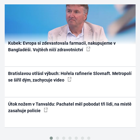
Kubek: Evropa si zdevastovala farmacii, nakupujeme v
Bangladéši. Vojtěch ničí zdravotnictví
Bratislavou otřásl výbuch: Hořela rafinerie Slovnaft. Metropolí
se šířil dým, zachycuje video
Útok nožem v Tanvaldu: Pachatel měl pobodat tři lidi, na místě
zasahuje policie