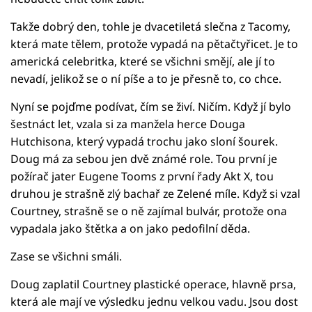
Takže dobrý den, tohle je dvacetiletá slečna z Tacomy,
která mate tělem, protože vypadá na pětačtyřicet. Je to
americká celebritka, které se všichni smějí, ale jí to
nevadí, jelikož se o ní píše a to je přesně to, co chce.
Nyní se pojďme podívat, čím se živí. Ničím. Když jí bylo
šestnáct let, vzala si za manžela herce Douga
Hutchisona, který vypadá trochu jako sloní šourek.
Doug má za sebou jen dvě známé role. Tou první je
požírač jater Eugene Tooms z první řady Akt X, tou
druhou je strašně zlý bachař ze Zelené míle. Když si vzal
Courtney, strašně se o ně zajímal bulvár, protože ona
vypadala jako štětka a on jako pedofilní děda.
Zase se všichni smáli.
Doug zaplatil Courtney plastické operace, hlavně prsa,
která ale mají ve výsledku jednu velkou vadu. Jsou dost