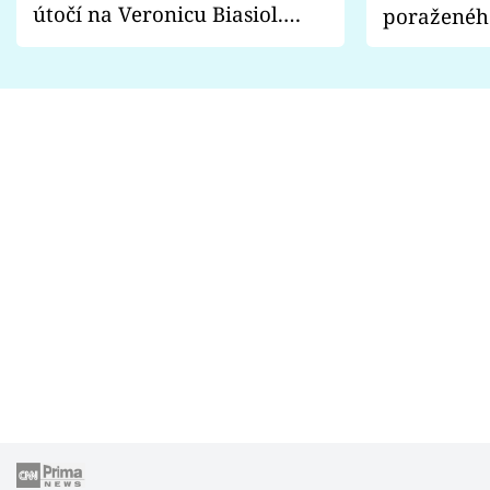
útočí na Veronicu Biasiol.
poraženéh
Proč je podle nich falešná a
fanoušci n
lže o své nevěře?