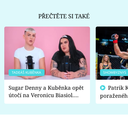
PŘEČTĚTE SI TAKÉ
TADEÁŠ KUBĚNKA
SHOWBYZNYS
Sugar Denny a Kuběnka opět
Patrik Kincl se zastal
útočí na Veronicu Biasiol.
poraženéh
Proč je podle nich falešná a
fanoušci n
lže o své nevěře?