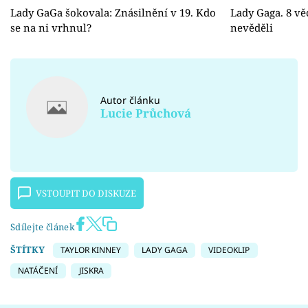
Lady GaGa šokovala: Znásilnění v 19. Kdo
Lady Gaga. 8 věc
se na ni vrhnul?
nevěděli
Autor článku
Lucie Průchová
VSTOUPIT DO DISKUZE
Sdílejte článek
ŠTÍTKY
TAYLOR KINNEY
LADY GAGA
VIDEOKLIP
NATÁČENÍ
JISKRA