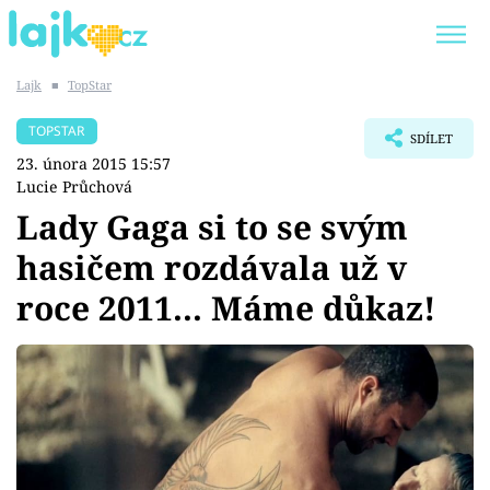
Lajk
■
TopStar
Trendy:
KARLOS VÉMOLA
ONLYFANS
TOPSTAR
SDÍLET
SHOPAHOLICADEL
CLASH OF THE STARS
23. února 2015 15:57
Lucie Průchová
Lady Gaga si to se svým
hasičem rozdávala už v
Témata
roce 2011... Máme důkaz!
Showbyznys
Youtubeři
Virály