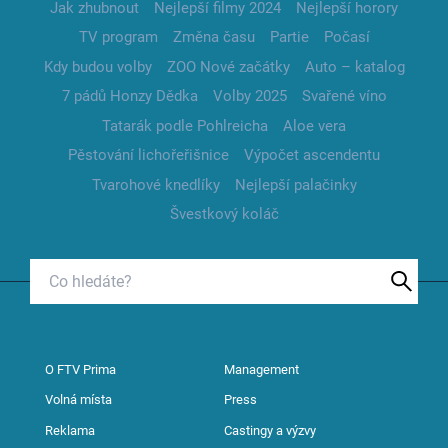
Jak zhubnout
Nejlepší filmy 2024
Nejlepší horory
TV program
Změna času
Partie
Počasí
Kdy budou volby
ZOO Nové začátky
Auto – katalog
7 pádů Honzy Dědka
Volby 2025
Svařené víno
Tatarák podle Pohlreicha
Aloe vera
Pěstování lichořeřišnice
Výpočet ascendentu
Tvarohové knedlíky
Nejlepší palačinky
Švestkový koláč
O FTV Prima
Management
Volná místa
Press
Reklama
Castingy a výzvy