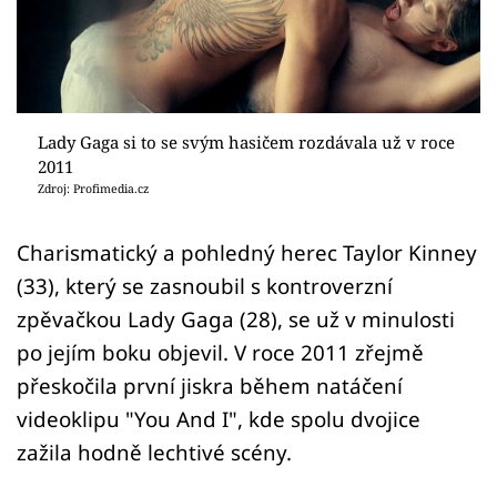
Sex a vztahy
Videa
Sledujte prima+
Lady Gaga si to se svým hasičem rozdávala už v roce
2011
Přihlášení
Zdroj: Profimedia.cz
Charismatický a pohledný herec Taylor Kinney
Sledujte nás
(33), který se zasnoubil s kontroverzní
zpěvačkou Lady Gaga (28), se už v minulosti
po jejím boku objevil. V roce 2011 zřejmě
přeskočila první jiskra během natáčení
videoklipu "You And I", kde spolu dvojice
zažila hodně lechtivé scény.