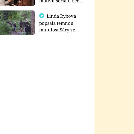
motivu seriálu Sedm
schodů k moci
Linda Rybová
popsala temnou
minulost Sáry ze
seriálu Zákony vlka