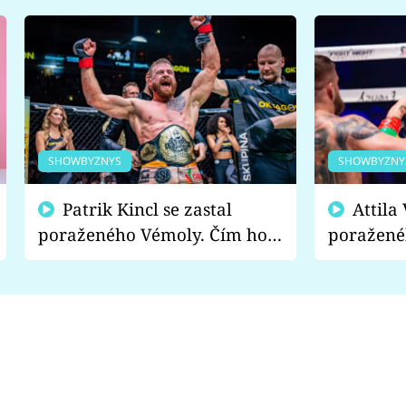
SHOWBYZNYS
SHOWBYZNY
Patrik Kincl se zastal
Attila Végh podpořil
poraženého Vémoly. Čím ho
poražené
fanoušci naštvali?
chce radě
s vítězem