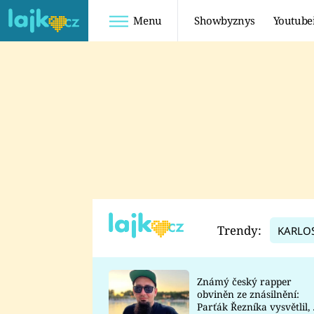
Menu
Showbyznys
Youtube
Youtuberky
Youtubeři
SHOPAHOLICADEL
FATTYPILLOW
ANNA ŠULC
FREESCOOT
SUGAR DENNY
ADAM KAJUMI
LADUŠKA
TADEÁŠ KUBĚNKA
DOMINIKA
DATEL
Trendy:
KARLO
MYSLIVCOVÁ
Známý český rapper
obviněn ze znásilnění:
Parťák Řezníka vysvětlil, 