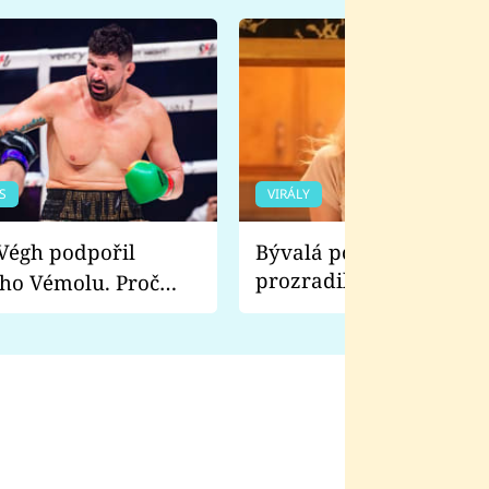
S
VIRÁLY
Bývalá pornoherečka
prozradila, co ji šokova
ho Vémolu. Proč
natáčení Euforie. Vážně
ji zápasit s ním než
bylo drsnější než hanba
 Kinclem?
filmy?