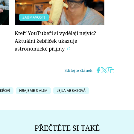
ZAJÍMAVOSTI
Kteří YouTubeři si vydělají nejvíc?
Aktuální žebříček ukazuje
astronomické příjmy
Sdílejte článek
KŘOVÍ
HRAJEME S ALIM
LEJLA ABBASOVÁ
PŘEČTĚTE SI TAKÉ