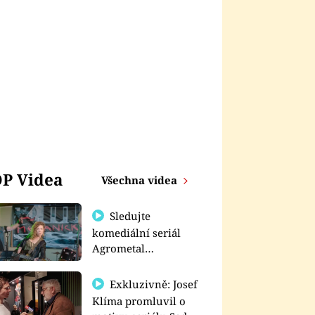
P Videa
Všechna videa
Sledujte
komediální seriál
Agrometal
exkluzivně na
prima+
Exkluzivně: Josef
Klíma promluvil o