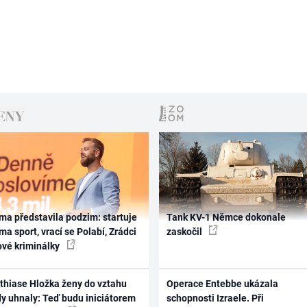
ma představila podzim: startuje
Tank KV-1 Němce dokonale
ma sport, vrací se Polabí, Zrádci
zaskočil
ové kriminálky
thiase Hložka ženy do vztahu
Operace Entebbe ukázala
dy uhnaly: Teď budu iniciátorem
schopnosti Izraele. Při