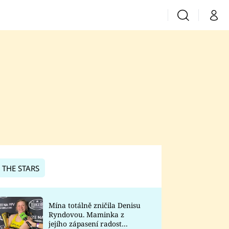
Vyhledávání
Můj 
Prima+
CNN Prima News
Prima Fresh
Prima Living
Prima Zoom
 THE STARS
Prima Lajk
Mína totálně zničila Denisu
Ryndovou. Maminka z
Sledujte nás
jejího zápasení radost