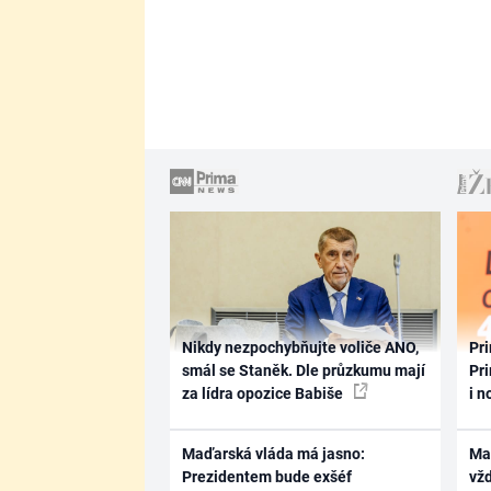
Nikdy nezpochybňujte voliče ANO,
Pri
smál se Staněk. Dle průzkumu mají
Pri
za lídra opozice Babiše
i n
Maďarská vláda má jasno:
Ma
Prezidentem bude exšéf
vž