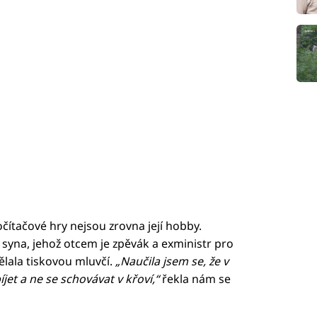
očítačové hry nejsou zrovna její hobby.
 syna, jehož otcem je zpěvák a exministr pro
ělala tiskovou mluvčí.
„Naučila jsem se, že v
íjet a ne se schovávat v křoví,“
řekla nám se