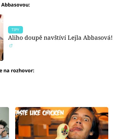
ou Abbasovou:
led to fetch
TIPY
Aliho doupě navštíví Lejla Abbasová!
se na rozhovor:
led to fetch
led to fetch