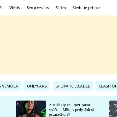
ři
Virály
Sex a vztahy
Videa
Sledujte prima+
Showbyznys
Extrém
VIRÁLY
KURIOZITY
VIDEA
KVÍZY
S VÉMOLA
ONLYFANS
SHOPAHOLICADEL
CLASH OF
Z Mishaly ze StarHousu
vylétlo: Miluju prdy. Jak si
co
je značkuje?