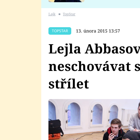
se v Plzni stalo
Lajk
■
TopStar
13. února 2015 13:57
TOPSTAR
Lejla Abbasová
neschovávat s
střílet