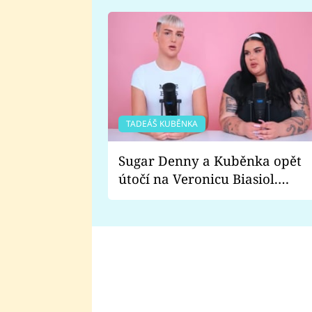
TADEÁŠ KUBĚNKA
Sugar Denny a Kuběnka opět
útočí na Veronicu Biasiol.
Proč je podle nich falešná a
lže o své nevěře?