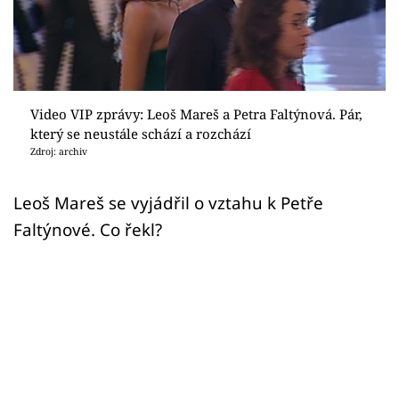
Sex a vztahy
Videa
Sledujte prima+
Video VIP zprávy: Leoš Mareš a Petra Faltýnová. Pár,
který se neustále schází a rozchází
Přihlášení
Zdroj: archiv
Leoš Mareš se vyjádřil o vztahu k Petře
Sledujte nás
Faltýnové. Co řekl?