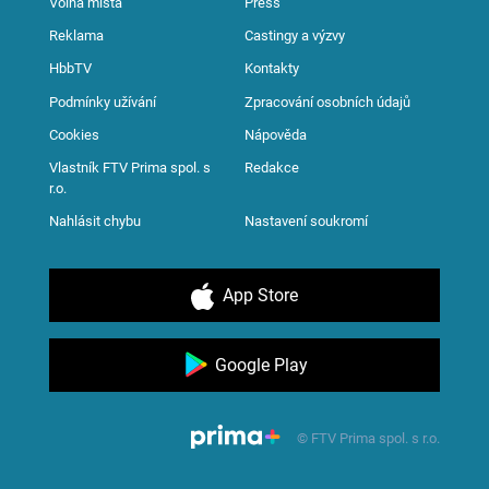
Volná místa
Press
Reklama
Castingy a výzvy
HbbTV
Kontakty
Podmínky užívání
Zpracování osobních údajů
Cookies
Nápověda
Vlastník FTV Prima spol. s
Redakce
r.o.
Nahlásit chybu
Nastavení soukromí
App Store
Google Play
© FTV Prima spol. s r.o.