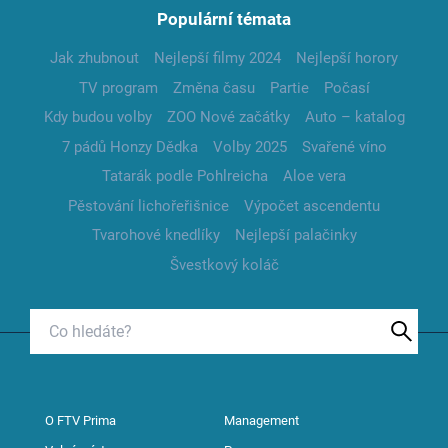
Populární témata
Jak zhubnout
Nejlepší filmy 2024
Nejlepší horory
TV program
Změna času
Partie
Počasí
Kdy budou volby
ZOO Nové začátky
Auto – katalog
7 pádů Honzy Dědka
Volby 2025
Svařené víno
Tatarák podle Pohlreicha
Aloe vera
Pěstování lichořeřišnice
Výpočet ascendentu
Tvarohové knedlíky
Nejlepší palačinky
Švestkový koláč
O FTV Prima
Management