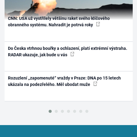
CNN: USA už vystřílely většinu raket svého klíčového
obranného systému. Nahradit je potrvá roky
Do Česka vtrhnou bouřky a ochlazení, platí extrémní výstraha.
RADAR ukazuje, jak bude u vás
Rozuzlení „zapomenuté“ vraždy v Praze: DNA po 15 letech
ukázala na podezřelého. Měl ubodat muže