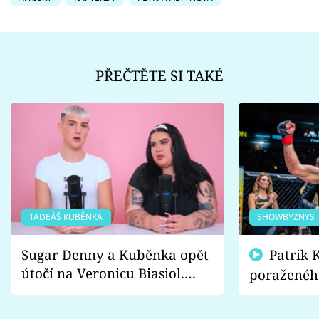
PŘEČTĚTE SI TAKÉ
TADEÁŠ KUBĚNKA
SHOWBYZNYS
Sugar Denny a Kuběnka opět
Patrik Kincl se zastal
útočí na Veronicu Biasiol.
poraženéh
Proč je podle nich falešná a
fanoušci n
lže o své nevěře?