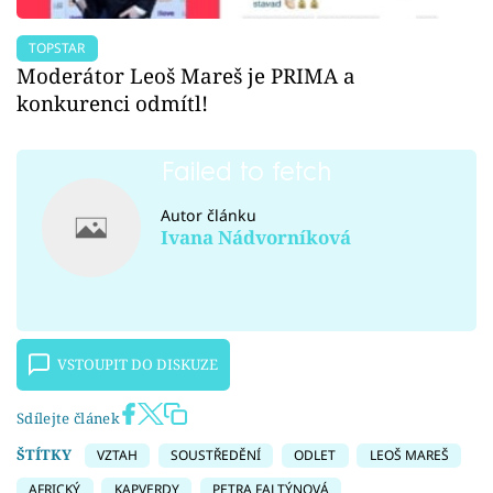
TOPSTAR
Moderátor Leoš Mareš je PRIMA a
konkurenci odmítl!
Failed to fetch
Autor článku
Ivana Nádvorníková
VSTOUPIT DO DISKUZE
Sdílejte článek
ŠTÍTKY
VZTAH
SOUSTŘEDĚNÍ
ODLET
LEOŠ MAREŠ
AFRICKÝ
KAPVERDY
PETRA FALTÝNOVÁ