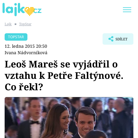
Lajk
■
TopStar
Trendy:
KARLOS VÉMOLA
ONLYFANS
TOPSTAR
SDÍLET
SHOPAHOLICADEL
CLASH OF THE STARS
12. ledna 2015 20:50
Ivana Nádvorníková
Leoš Mareš se vyjádřil o
vztahu k Petře Faltýnové.
Témata
Co řekl?
Showbyznys
Youtubeři
Virály