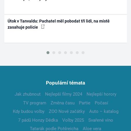
Útok v Tanvaldu: Pachatel měl pobodat tři lidi, na místě
zasahuje policie
Populární témata
Jak zhubnout
Nejlepší filmy 2024
Nejlepší horory
TV program
Změna času
Partie
Počasí
Kdy budou volby
ZOO Nové začátky
Auto – katalog
7 pádů Honzy Dědka
Volby 2025
Svařené víno
Tatarák podle Pohlreicha
Aloe vera