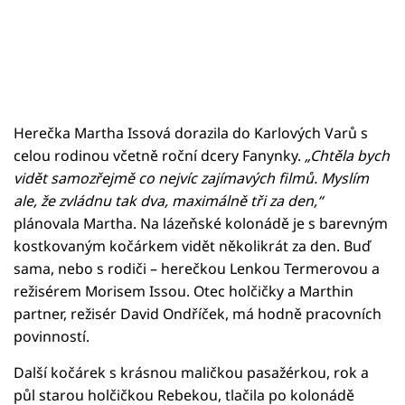
Herečka Martha Issová dorazila do Karlových Varů s
celou rodinou včetně roční dcery Fanynky.
„Chtěla bych
vidět samozřejmě co nejvíc zajímavých filmů. Myslím
ale, že zvládnu tak dva, maximálně tři za den,“
plánovala Martha. Na lázeňské kolonádě je s barevným
kostkovaným kočárkem vidět několikrát za den. Buď
sama, nebo s rodiči – herečkou Lenkou Termerovou a
režisérem Morisem Issou. Otec holčičky a Marthin
partner, režisér David Ondříček, má hodně pracovních
povinností.
Další kočárek s krásnou maličkou pasažérkou, rok a
půl starou holčičkou Rebekou, tlačila po kolonádě