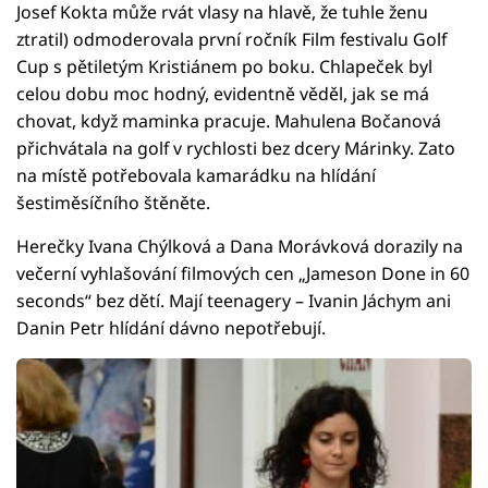
Josef Kokta může rvát vlasy na hlavě, že tuhle ženu
ztratil) odmoderovala první ročník Film festivalu Golf
Cup s pětiletým Kristiánem po boku. Chlapeček byl
celou dobu moc hodný, evidentně věděl, jak se má
chovat, když maminka pracuje. Mahulena Bočanová
přichvátala na golf v rychlosti bez dcery Márinky. Zato
na místě potřebovala kamarádku na hlídání
šestiměsíčního štěněte.
Herečky Ivana Chýlková a Dana Morávková dorazily na
večerní vyhlašování filmových cen „Jameson Done in 60
seconds“ bez dětí. Mají teenagery – Ivanin Jáchym ani
Danin Petr hlídání dávno nepotřebují.