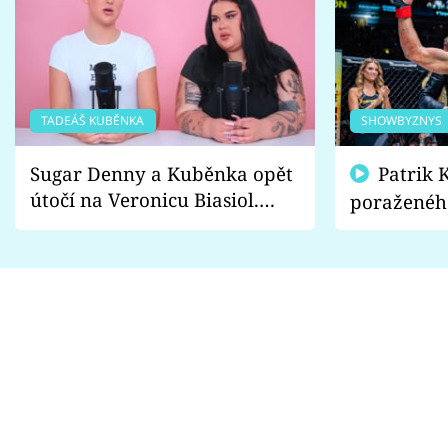
TADEÁŠ KUBĚNKA
SHOWBYZNYS
Sugar Denny a Kuběnka opět
Patrik Kincl se zastal
útočí na Veronicu Biasiol.
poraženéh
Proč je podle nich falešná a
fanoušci n
lže o své nevěře?