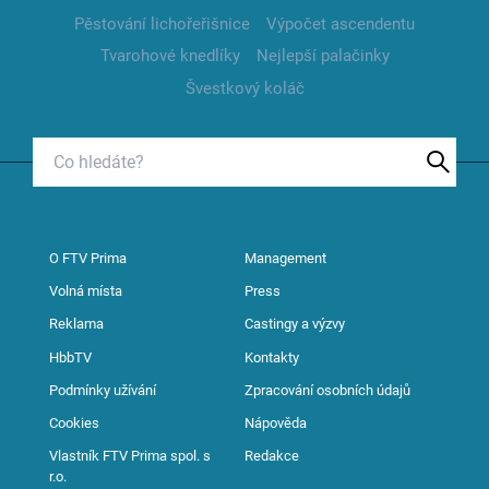
Pěstování lichořeřišnice
Výpočet ascendentu
Tvarohové knedlíky
Nejlepší palačinky
Švestkový koláč
O FTV Prima
Management
Volná místa
Press
Reklama
Castingy a výzvy
HbbTV
Kontakty
Podmínky užívání
Zpracování osobních údajů
Cookies
Nápověda
Vlastník FTV Prima spol. s
Redakce
r.o.