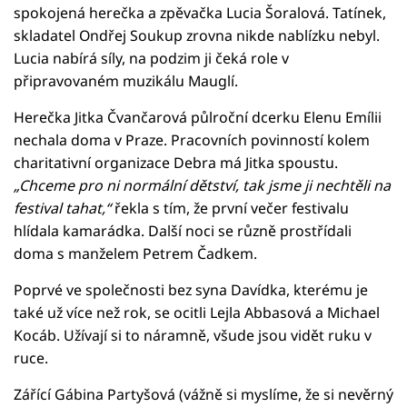
spokojená herečka a zpěvačka Lucia Šoralová. Tatínek,
skladatel Ondřej Soukup zrovna nikde nablízku nebyl.
Lucia nabírá síly, na podzim ji čeká role v
připravovaném muzikálu Mauglí.
Herečka Jitka Čvančarová půlroční dcerku Elenu Emílii
nechala doma v Praze. Pracovních povinností kolem
charitativní organizace Debra má Jitka spoustu.
„Chceme pro ni normální dětství, tak jsme ji nechtěli na
festival tahat,“
řekla s tím, že první večer festivalu
hlídala kamarádka. Další noci se různě prostřídali
doma s manželem Petrem Čadkem.
Poprvé ve společnosti bez syna Davídka, kterému je
také už více než rok, se ocitli Lejla Abbasová a Michael
Kocáb. Užívají si to náramně, všude jsou vidět ruku v
ruce.
Zářící Gábina Partyšová (vážně si myslíme, že si nevěrný