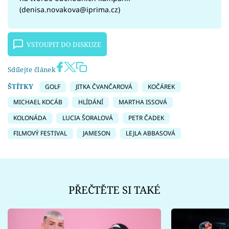
(denisa.novakova@iprima.cz)
VSTOUPIT DO DISKUZE
Sdílejte článek
ŠTÍTKY
GOLF
JITKA ČVANČAROVÁ
KOČÁREK
MICHAEL KOCÁB
HLÍDÁNÍ
MARTHA ISSOVÁ
KOLONÁDA
LUCIA ŠORALOVÁ
PETR ČADEK
FILMOVÝ FESTIVAL
JAMESON
LEJLA ABBASOVÁ
PŘEČTĚTE SI TAKÉ