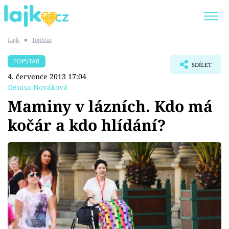
Lajk
■
TopStar
Trendy:
KARLOS VÉMOLA
ONLYFANS
TOPSTAR
SDÍLET
SHOPAHOLICADEL
CLASH OF THE STARS
4. července 2013 17:04
Denisa Nováková
Maminy v lázních. Kdo má
kočár a kdo hlídání?
Témata
Showbyznys
Youtubeři
Virály