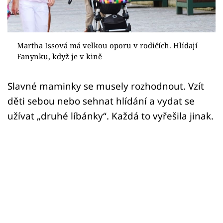
Sex a vztahy
Videa
Martha Issová má velkou oporu v rodičích. Hlídají
Sledujte prima+
Fanynku, když je v kině
Přihlášení
Slavné maminky se musely rozhodnout. Vzít
děti sebou nebo sehnat hlídání a vydat se
užívat „druhé líbánky“. Každá to vyřešila jinak.
Sledujte nás