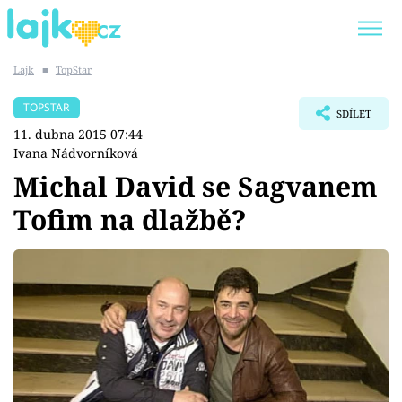
Lajk
■
TopStar
Trendy:
KARLOS VÉMOLA
ONLYFANS
TOPSTAR
SDÍLET
SHOPAHOLICADEL
CLASH OF THE STARS
11. dubna 2015 07:44
Ivana Nádvorníková
Michal David se Sagvanem
Tofim na dlažbě?
Témata
Showbyznys
Youtubeři
Virály