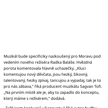
Muzikál bude specificiky nazkoušený pro Moravu pod
vedením nového režiséra Radka Baláše. Hvězdná
porota komentovala hlavně uchazečky. „Kluci
komentujou nový děvčata, jsou hezký, šikovný,
talentovaný, hezky zpívaj, tancujou a vypadaj, tak je to
pro nás zábava,“ říká producent muzikálu Sagvan Tofi.
„Na prvním místě ale je, aby to zapadlo do konceptu,
který máme s režisérem,“ dodává.
„Zažil jsem konkursů už spoustu,“ říká autor hudby