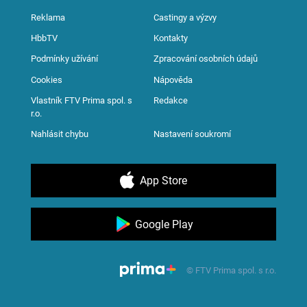
Reklama
Castingy a výzvy
HbbTV
Kontakty
Podmínky užívání
Zpracování osobních údajů
Cookies
Nápověda
Vlastník FTV Prima spol. s
Redakce
r.o.
Nahlásit chybu
Nastavení soukromí
App Store
Google Play
© FTV Prima spol. s r.o.