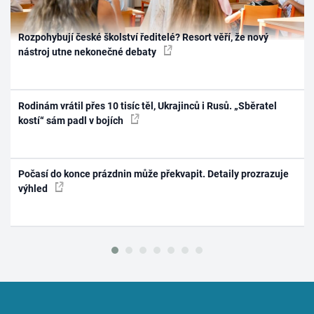
Rozpohybují české školství ředitelé? Resort věří, že nový
nástroj utne nekonečné debaty
Rodinám vrátil přes 10 tisíc těl, Ukrajinců i Rusů. „Sběratel
kostí“ sám padl v bojích
Počasí do konce prázdnin může překvapit. Detaily prozrazuje
výhled