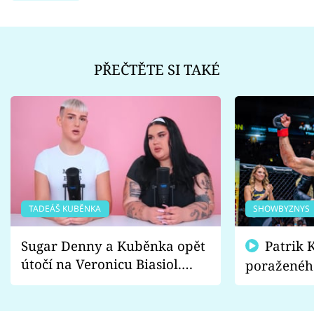
PŘEČTĚTE SI TAKÉ
TADEÁŠ KUBĚNKA
SHOWBYZNYS
Sugar Denny a Kuběnka opět
Patrik Kincl se zastal
útočí na Veronicu Biasiol.
poraženéh
Proč je podle nich falešná a
fanoušci n
lže o své nevěře?