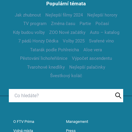
Populární témata
Jak zhubnout
Nejlepší filmy 2024
Nejlepší horory
TV program
Změna času
Partie
Počasí
Kdy budou volby
ZOO Nové začátky
Auto – katalog
7 pádů Honzy Dědka
Volby 2025
Svařené víno
Tatarák podle Pohlreicha
Aloe vera
Pěstování lichořeřišnice
Výpočet ascendentu
Tvarohové knedlíky
Nejlepší palačinky
Švestkový koláč
O FTV Prima
Management
Volná místa
Press