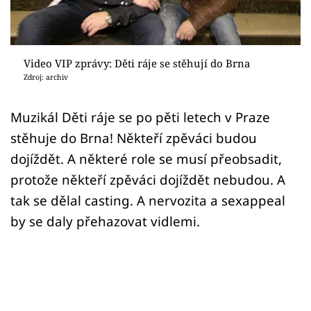
Sex a vztahy
Videa
Video VIP zprávy: Děti ráje se stěhují do Brna
Sledujte prima+
Zdroj: archiv
Přihlášení
Muzikál Děti ráje se po pěti letech v Praze
stěhuje do Brna! Někteří zpěváci budou
dojíždět. A některé role se musí přeobsadit,
Sledujte nás
protože někteří zpěváci dojíždět nebudou. A
tak se dělal casting. A nervozita a sexappeal
by se daly přehazovat vidlemi.