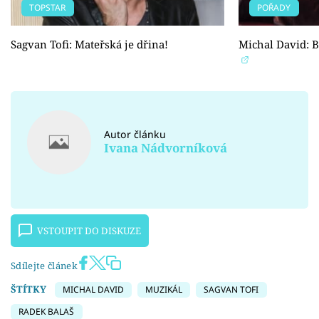
TOPSTAR
POŘADY
Sagvan Tofi: Mateřská je dřina!
Michal David: 
Autor článku
Ivana Nádvorníková
VSTOUPIT DO DISKUZE
Sdílejte článek
ŠTÍTKY
MICHAL DAVID
MUZIKÁL
SAGVAN TOFI
RADEK BALAŠ