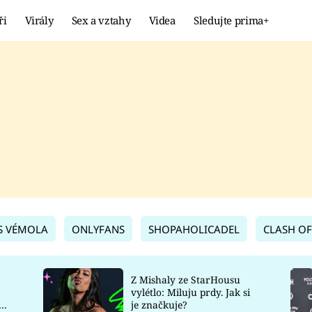
ři
Virály
Sex a vztahy
Videa
Sledujte prima+
Showbyznys
Extrém
VIRÁLY
KURIOZITY
VIDEA
KVÍZY
S VÉMOLA
ONLYFANS
SHOPAHOLICADEL
CLASH OF
Z Mishaly ze StarHousu
vylétlo: Miluju prdy. Jak si
co
je značkuje?