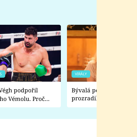
S
VIRÁLY
Bývalá pornoherečka
prozradila, co ji šokova
ho Vémolu. Proč
natáčení Euforie. Vážně
ji zápasit s ním než
bylo drsnější než hanba
 Kinclem?
filmy?