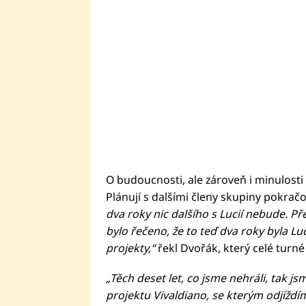
O budoucnosti, ale zároveň i minulosti
Plánují s dalšími členy skupiny pokra
dva roky nic dalšího s Lucií nebude. P
bylo řečeno, že to teď dva roky byla Lu
projekty,“
řekl Dvořák, který celé turné
„Těch deset let, co jsme nehráli, tak js
projektu Vivaldiano, se kterým odjíždí