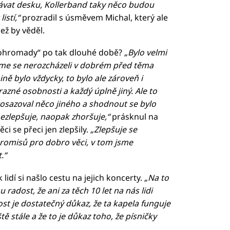
ávat desku, Kollerband taky něco budou
istí,“
prozradil s úsměvem Michal, který ale
ež by věděl.
 dohromady“ po tak dlouhé době?
„Bylo velmi
jsme se nerozcházeli v dobrém před těma
ině bylo vždycky, to bylo ale zároveň i
razné osobnosti a každý úplně jiný. Ale to
osazoval něco jiného a shodnout se bylo
nezlepšuje, naopak zhoršuje,“
prásknul na
ci se přeci jen zlepšily.
„Zlepšuje se
omisů pro dobro věci, v tom jsme
.“
lidí si našlo cestu na jejich koncerty.
„Na to
u radost, že ani za těch 10 let na nás lidi
st je dostatečný důkaz, že ta kapela funguje
ě stále a že to je důkaz toho, že písničky