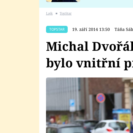
se v Plzni stalo
Lajk
■
TopStar
19. září 2014 13:50
Táňa Sáb
TOPSTAR
Michal Dvořák
bylo vnitřní 