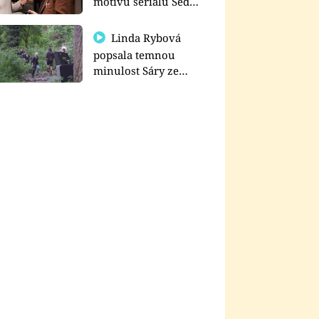
motivu seriálu Sedm
schodů k moci
Linda Rybová
popsala temnou
minulost Sáry ze
seriálu Zákony vlka