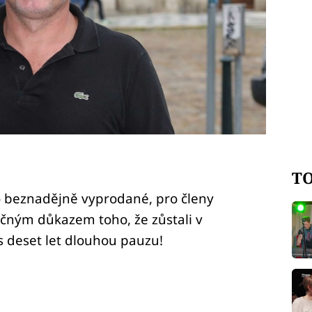
TO
lo beznadějně vyprodané, pro členy
ečným důkazem toho, že zůstali v
es deset let dlouhou pauzu!