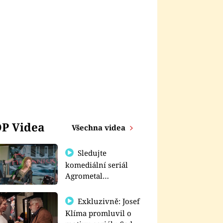
P Videa
Všechna videa
Sledujte
komediální seriál
Agrometal
exkluzivně na
prima+
Exkluzivně: Josef
Klíma promluvil o