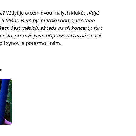
a? Vždyť je otcem dvou malých kluků.
„Když
. S Míšou jsem byl půlroku doma, všechno
ech šest měsíců, až teda na tři koncerty, furt
ešlo, protože jsem připravoval turné s Lucií,
bil synovi a potažmo i nám.
: