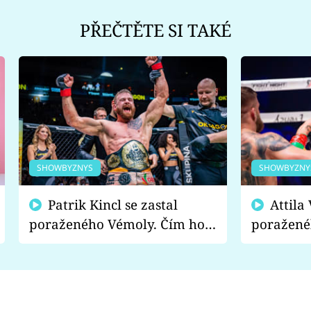
PŘEČTĚTE SI TAKÉ
SHOWBYZNYS
SHOWBYZNY
Patrik Kincl se zastal
Attila Végh podpořil
poraženého Vémoly. Čím ho
poražené
fanoušci naštvali?
chce radě
s vítězem