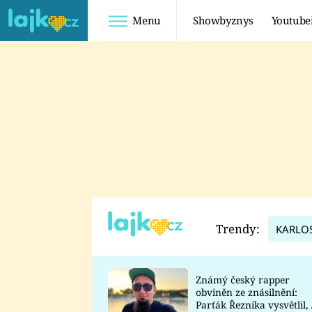
Menu
Showbyznys
Youtube
Youtuberky
Youtubeři
SHOPAHOLICADEL
FATTYPILLOW
ANNA ŠULC
FREESCOOT
SUGAR DENNY
ADAM KAJUMI
LADUŠKA
TADEÁŠ KUBĚNKA
DOMINIKA
DATEL
Trendy:
KARLO
MYSLIVCOVÁ
Známý český rapper
obviněn ze znásilnění:
Parťák Řezníka vysvětlil, 