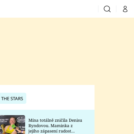
Vyhledávání
Můj 
Prima+
CNN Prima News
Prima Fresh
Prima Living
Prima Zoom
 THE STARS
Prima Lajk
Mína totálně zničila Denisu
Ryndovou. Maminka z
Sledujte nás
jejího zápasení radost