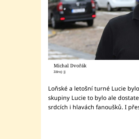
Michal Dvořák
Zdroj: jj
Loňské a letošní turné Lucie by
skupiny Lucie to bylo ale dostat
srdcích i hlavách fanoušků. I př