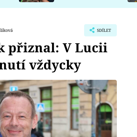
líková
SDÍLET
 přiznal: V Lucii
pnutí vždycky