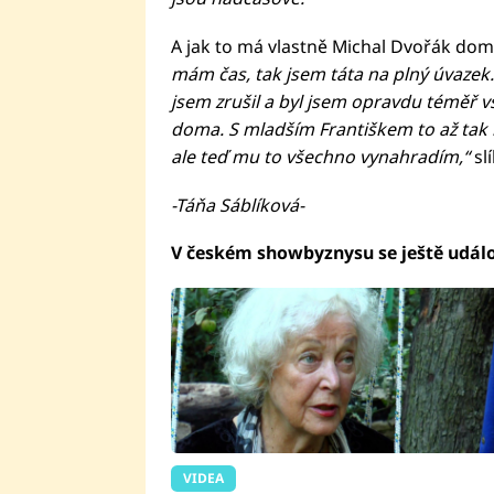
A jak to má vlastně Michal Dvořák dom
mám čas, tak jsem táta na plný úvazek
jsem zrušil a byl jsem opravdu téměř vš
doma. S mladším Františkem to až tak n
ale teď mu to všechno vynahradím,“
slí
-Táňa Sáblíková-
V českém showbyznysu se ještě událo
VIDEA