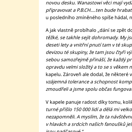
novou desku. Wanastowi věci mají vyd
připravovat a P.B.CH.…ten bude hrabat l
u posledního zmíněného spíše hádal, n
A jak vlastně probíhalo „dání se zpět
těžké, se takhle sejít dohromady. My 
deseti lety a vnitřní pnutí tam v té skup
devizou té skupiny, že tam jsou čtyři vý
sebou samozřejmě přináší, že každý pr
opravdu velmi složitý a to se s věkem 
kapelu. Zároveň ale dodal, že některé vě
vzájemná tolerance a schopnost kompr
zmoudřeli a jsme spolu občas fungovat
V kapele panuje radost díky tomu, kolik 
turné přišlo 150 000 lidí a dělá mi velko
nezapomněli. A myslím, že ta návštěvno
v hlavách a srdcích našich fanoušků ješt
jsou nadčasové.“