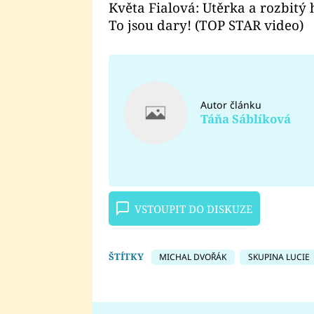
Květa Fialová: Utěrka a rozbitý
To jsou dary! (TOP STAR video)
Autor článku
Táňa Sáblíková
VSTOUPIT DO DISKUZE
ŠTÍTKY
MICHAL DVOŘÁK
SKUPINA LUCIE