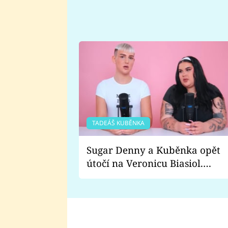
TADEÁŠ KUBĚNKA
Sugar Denny a Kuběnka opět
útočí na Veronicu Biasiol.
Proč je podle nich falešná a
lže o své nevěře?