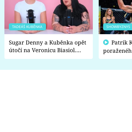
TADEÁŠ KUBĚNKA
SHOWBYZNYS
Sugar Denny a Kuběnka opět
Patrik Kincl se zastal
útočí na Veronicu Biasiol.
poraženéh
Proč je podle nich falešná a
fanoušci n
lže o své nevěře?