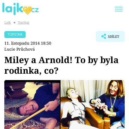
Lajk
■
TopStar
Trendy:
KARLOS VÉMOLA
ONLYFANS
TOPSTAR
SDÍLET
SHOPAHOLICADEL
CLASH OF THE STARS
11. listopadu 2014 18:50
Lucie Průchová
Miley a Arnold! To by byla
rodinka, co?
Témata
Showbyznys
Youtubeři
Virály