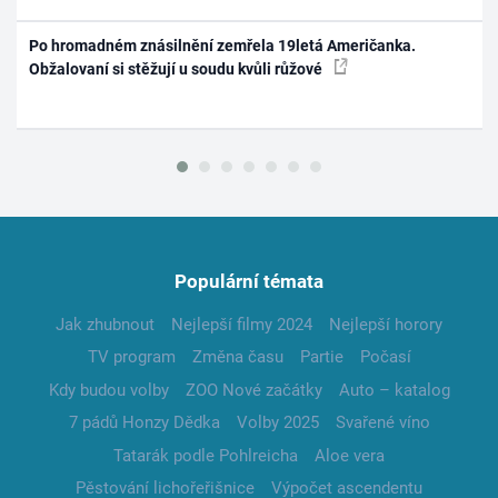
Po hromadném znásilnění zemřela 19letá Američanka.
Obžalovaní si stěžují u soudu kvůli růžové
Populární témata
Jak zhubnout
Nejlepší filmy 2024
Nejlepší horory
TV program
Změna času
Partie
Počasí
Kdy budou volby
ZOO Nové začátky
Auto – katalog
7 pádů Honzy Dědka
Volby 2025
Svařené víno
Tatarák podle Pohlreicha
Aloe vera
Pěstování lichořeřišnice
Výpočet ascendentu