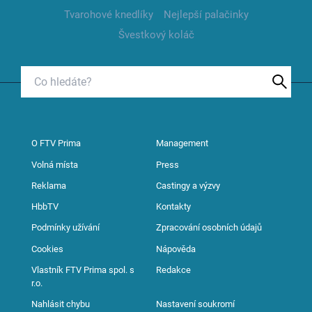
Tvarohové knedlíky
Nejlepší palačinky
Švestkový koláč
O FTV Prima
Management
Volná místa
Press
Reklama
Castingy a výzvy
HbbTV
Kontakty
Podmínky užívání
Zpracování osobních údajů
Cookies
Nápověda
Vlastník FTV Prima spol. s
Redakce
r.o.
Nahlásit chybu
Nastavení soukromí