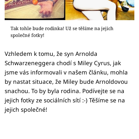
Sex a vztahy
Videa
Tak tohle bude rodinka! Už se těšíme na jejich
Sledujte prima+
společné fotky!
Přihlášení
Vzhledem k tomu, že syn Arnolda
Schwarzeneggera chodí s Miley Cyrus, jak
jsme vás informovali v našem článku, mohla
Sledujte nás
by nastat situace, že Miley bude Arnoldovou
snachou. To by byla rodina. Podívejte se na
jejich fotky ze sociálních sítí :-) Těšíme se na
jejich společné!