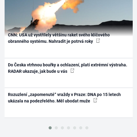
CNN: USA už vystřílely většinu raket svého klíčového
obranného systému. Nahradit je potrvá roky
Do Česka vtrhnou bouřky a ochlazení, platí extrémní výstraha.
RADAR ukazuje, jak bude u vás
Rozuzlení „zapomenuté“ vraždy v Praze: DNA po 15 letech
ukázala na podezřelého. Měl ubodat muže