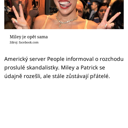
Sex a vztahy
Videa
Sledujte prima+
Miley je opět sama
Zdroj: facebook.com
Přihlášení
Americký server People informoval o rozchodu
proslulé skandalistky. Miley a Patrick se
Sledujte nás
údajně rozešli, ale stále zůstávají přátelé.