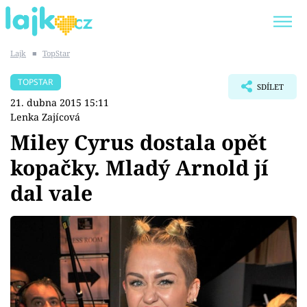
Lajk
■
TopStar
Trendy:
KARLOS VÉMOLA
ONLYFANS
TOPSTAR
SDÍLET
SHOPAHOLICADEL
CLASH OF THE STARS
21. dubna 2015 15:11
Lenka Zajícová
Miley Cyrus dostala opět
kopačky. Mladý Arnold jí
Témata
dal vale
Showbyznys
Youtubeři
Virály