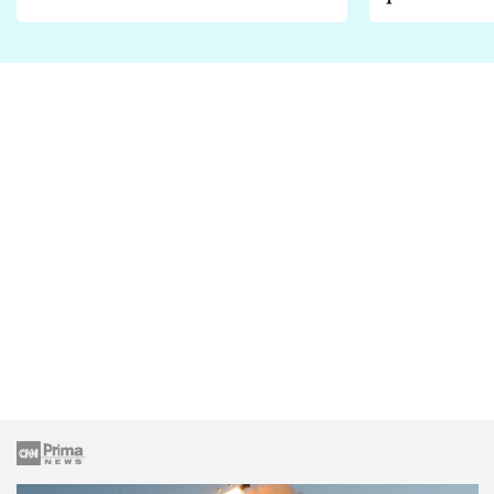
Proč je podle nich falešná a
fanoušci n
lže o své nevěře?