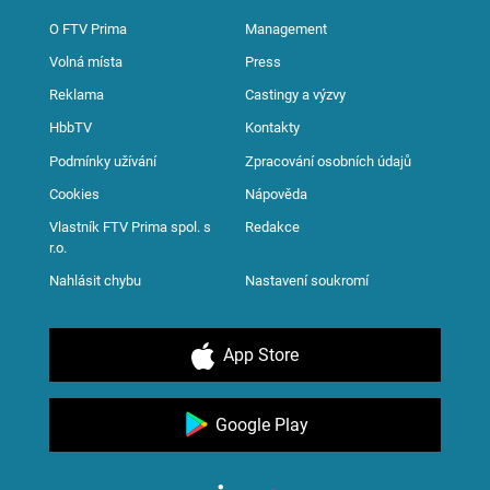
O FTV Prima
Management
Volná místa
Press
Reklama
Castingy a výzvy
HbbTV
Kontakty
Podmínky užívání
Zpracování osobních údajů
Cookies
Nápověda
Vlastník FTV Prima spol. s
Redakce
r.o.
Nahlásit chybu
Nastavení soukromí
App Store
Google Play