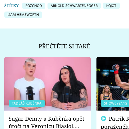
ŠTÍTKY
ROZCHOD
ARNOLD SCHWARZENEGGER
KOJOT
LIAM HEMSWORTH
PŘEČTĚTE SI TAKÉ
TADEÁŠ KUBĚNKA
SHOWBYZNYS
Sugar Denny a Kuběnka opět
Patrik Kincl se zastal
útočí na Veronicu Biasiol.
poraženéh