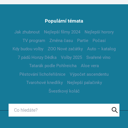
Populární témata
Jak zhubnout
Nejlepší filmy 2024
Nejlepší horory
TV program
Změna času
Partie
Počasí
Kdy budou volby
ZOO Nové začátky
Auto – katalog
7 pádů Honzy Dědka
Volby 2025
Svařené víno
Tatarák podle Pohlreicha
Aloe vera
Pěstování lichořeřišnice
Výpočet ascendentu
Tvarohové knedlíky
Nejlepší palačinky
Švestkový koláč