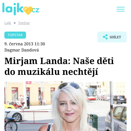
Lajk
■
TopStar
Trendy:
KARLOS VÉMOLA
ONLYFANS
TOPSTAR
SDÍLET
SHOPAHOLICADEL
CLASH OF THE STARS
9. června 2013 11:30
Dagmar Dandová
Mirjam Landa: Naše děti
do muzikálu nechtějí
Témata
Showbyznys
Youtubeři
Virály