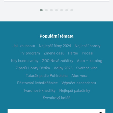
Populární témata
Jak zhubnout
Nejlepší filmy 2024
Nejlepší horory
TV program
Změna času
Partie
Počasí
Kdy budou volby
ZOO Nové začátky
Auto – katalog
7 pádů Honzy Dědka
Volby 2025
Svařené víno
Tatarák podle Pohlreicha
Aloe vera
Pěstování lichořeřišnice
Výpočet ascendentu
Tvarohové knedlíky
Nejlepší palačinky
Švestkový koláč