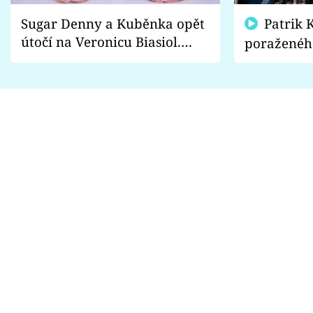
Sugar Denny a Kuběnka opět
Patrik Kincl se zastal
útočí na Veronicu Biasiol.
poraženéh
Proč je podle nich falešná a
fanoušci n
lže o své nevěře?