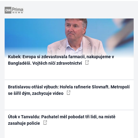
Kubek: Evropa si zdevastovala farmacii, nakupujeme v
Bangladéši. Vojtěch ničí zdravotnictví
Bratislavou otřásl výbuch: Hořela rafinerie Slovnaft. Metropolí
se šířil dým, zachycuje video
Útok v Tanvaldu: Pachatel měl pobodat tři lidi, na místě
zasahuje policie