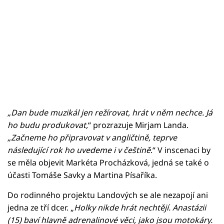
„Dan bude muzikál jen režírovat, hrát v něm nechce. Já
ho budu produkovat,
“ prozrazuje Mirjam Landa.
„Začneme ho připravovat v angličtině, teprve
následující rok ho uvedeme i v češtině
.“ V inscenaci by
se měla objevit Markéta Procházková, jedná se také o
účasti Tomáše Savky a Martina Písaříka.
Do rodinného projektu Landových se ale nezapojí ani
jedna ze tří dcer. „
Holky nikde hrát nechtějí. Anastázii
(15) baví hlavně adrenalinové věci, jako jsou motokáry.