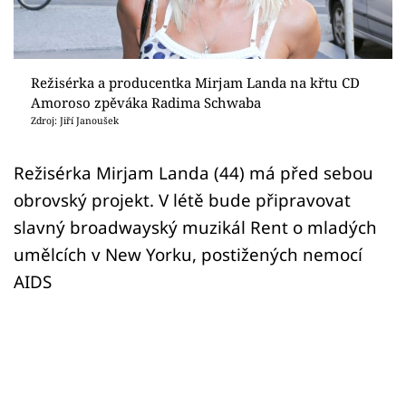
Sex a vztahy
Videa
Režisérka a producentka Mirjam Landa na křtu CD
Sledujte prima+
Amoroso zpěváka Radima Schwaba
Zdroj: Jiří Janoušek
Přihlášení
Režisérka Mirjam Landa (44) má před sebou
obrovský projekt. V létě bude připravovat
Sledujte nás
slavný broadwayský muzikál Rent o mladých
umělcích v New Yorku, postižených nemocí
AIDS