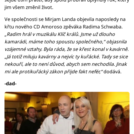
jim všem změnil život.
Ve společnosti se Mirjam Landa objevila naposledy na
křtu nového CD Amoroso zpěváka Radima Schwaba.
„
Radim hrál v muzikálu Klíč králů. Jsme už dlouho
kamarádi, máme toho spoustu společného,“ objasnila
vzájemné vztahy. Byla ráda, že se křest konal v kavárně.
„Já totiž miluju kavárny a nejvíc ty kuřácké. Tady se sice
nekouří, ale to není důvod, abych sem nechodila. Jinak
mi ale protikuřácký zákon přijde fakt nefér,“
dodává.
-dad-