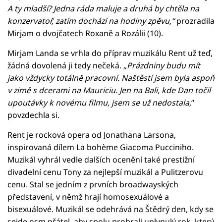
A ty mladší? Jedna ráda maluje a druhá by chtěla na
konzervatoř, zatím dochází na hodiny zpěvu,“
prozradila
Mirjam o dvojčatech Roxaně a Rozálii (10).
Mirjam Landa se vrhla do příprav muzikálu Rent už teď,
žádná dovolená ji tedy nečeká.
„Prázdniny budu mít
jako vždycky totálně pracovní. Naštěstí jsem byla aspoň
v zimě s dcerami na Mauriciu. Jen na Bali, kde Dan točil
upoutávky k novému filmu, jsem se už nedostala,
“
povzdechla si.
Rent je rocková opera od Jonathana Larsona,
inspirovaná dílem La bohème Giacoma Pucciniho.
Muzikál vyhrál vedle dalších ocenění také prestižní
divadelní cenu Tony za nejlepší muzikál a Pulitzerovu
cenu. Stal se jedním z prvních broadwayských
představení, v němž hrají homosexuálové a
bisexuálové. Muzikál se odehrává na Štědrý den, kdy se
sejde osm přátel, aby spolu probrali uplynulý rok, který