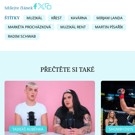
Sdílejte článek
ŠTÍTKY
MUZIKÁL
KŘEST
KAVÁRNA
MIRJAM LANDA
MARKÉTA PROCHÁZKOVÁ
MUZIKÁL RENT
MARTIN PÍSAŘÍK
RADIM SCHWAB
PŘEČTĚTE SI TAKÉ
TADEÁŠ KUBĚNKA
SHOWBYZNYS