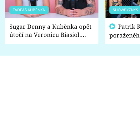
TADEÁŠ KUBĚNKA
SHOWBYZNYS
Sugar Denny a Kuběnka opět
Patrik Kincl se zastal
útočí na Veronicu Biasiol.
poraženéh
Proč je podle nich falešná a
fanoušci n
lže o své nevěře?