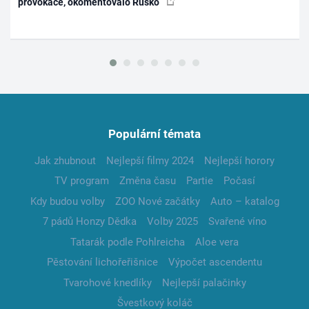
provokace, okomentovalo Rusko
Populární témata
Jak zhubnout
Nejlepší filmy 2024
Nejlepší horory
TV program
Změna času
Partie
Počasí
Kdy budou volby
ZOO Nové začátky
Auto – katalog
7 pádů Honzy Dědka
Volby 2025
Svařené víno
Tatarák podle Pohlreicha
Aloe vera
Pěstování lichořeřišnice
Výpočet ascendentu
Tvarohové knedlíky
Nejlepší palačinky
Švestkový koláč