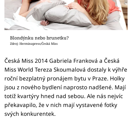
Sex a vztahy
Videa
Sledujte prima+
Blondýnku nebo brunetku?
Zdroj: Herminapress/Česká Miss
Přihlášení
Česká Miss 2014 Gabriela Franková a Česká
Miss World Tereza Skoumalová dostaly k výhře
Sledujte nás
roční bezplatný pronájem bytu v Praze. Holky
jsou z nového bydlení naprosto nadšené. Mají
totiž kvartýry hned nad sebou. Ale nás nejvíc
překavapilo, že v nich mají vystavené fotky
svých konkurentek.