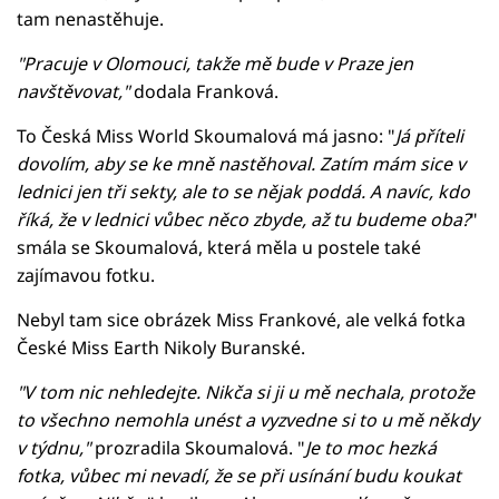
tam nenastěhuje.
"Pracuje v Olomouci, takže mě bude v Praze jen
navštěvovat,"
dodala Franková.
To Česká Miss World Skoumalová má jasno: "
Já příteli
dovolím, aby se ke mně nastěhoval. Zatím mám sice v
lednici jen tři sekty, ale to se nějak poddá. A navíc, kdo
říká, že v lednici vůbec něco zbyde, až tu budeme oba?
"
smála se Skoumalová, která měla u postele také
zajímavou fotku.
Nebyl tam sice obrázek Miss Frankové, ale velká fotka
České Miss Earth Nikoly Buranské.
"V tom nic nehledejte. Nikča si ji u mě nechala, protože
to všechno nemohla unést a vyzvedne si to u mě někdy
v týdnu,"
prozradila Skoumalová. "
Je to moc hezká
fotka, vůbec mi nevadí, že se při usínání budu koukat