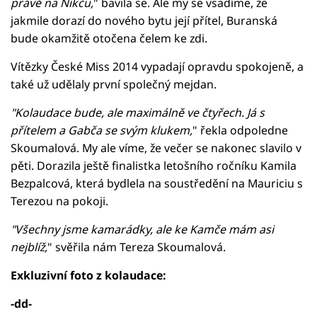
právě na Nikču,
" bavila se. Ale my se vsadíme, že
jakmile dorazí do nového bytu její přítel, Buranská
bude okamžitě otočena čelem ke zdi.
Vítězky České Miss 2014 vypadají opravdu spokojeně, a
také už udělaly první společný mejdan.
"Kolaudace bude, ale maximálně ve čtyřech. Já s
přítelem a Gabča se svým klukem,
" řekla odpoledne
Skoumalová. My ale víme, že večer se nakonec slavilo v
pěti. Dorazila ještě finalistka letošního ročníku Kamila
Bezpalcová, která bydlela na soustředění na Mauriciu s
Terezou na pokoji.
"Všechny jsme kamarádky, ale ke Kamče mám asi
nejblíž,
" svěřila nám Tereza Skoumalová.
Exkluzivní foto z kolaudace:
-dd-