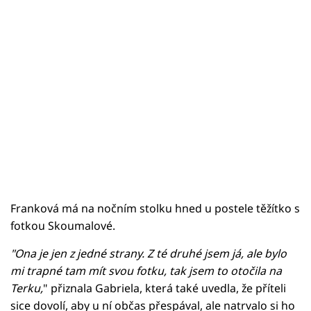
Franková má na nočním stolku hned u postele těžítko s
fotkou Skoumalové.
"Ona je jen z jedné strany. Z té druhé jsem já, ale bylo
mi trapné tam mít svou fotku, tak jsem to otočila na
Terku,
" přiznala Gabriela, která také uvedla, že příteli
sice dovolí, aby u ní občas přespával, ale natrvalo si ho