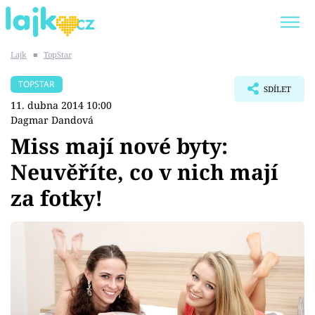
Lajk
■
TopStar
Trendy:
KARLOS VÉMOLA
ONLYFANS
TOPSTAR
SDÍLET
SHOPAHOLICADEL
CLASH OF THE STARS
11. dubna 2014 10:00
Dagmar Dandová
Miss mají nové byty:
Neuvěříte, co v nich mají
Témata
za fotky!
Showbyznys
Youtubeři
Virály