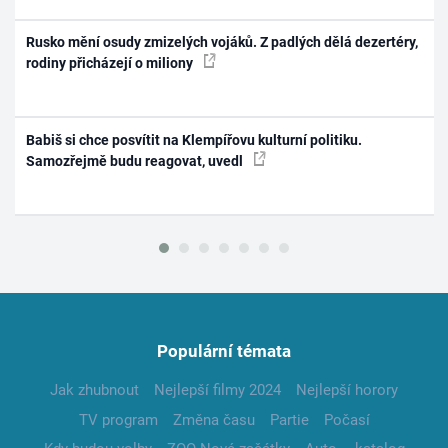
Rusko mění osudy zmizelých vojáků. Z padlých dělá dezertéry,
rodiny přicházejí o miliony
Babiš si chce posvítit na Klempířovu kulturní politiku.
Samozřejmě budu reagovat, uvedl
Populární témata
Jak zhubnout
Nejlepší filmy 2024
Nejlepší horory
TV program
Změna času
Partie
Počasí