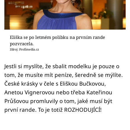
Sex a vztahy
Videa
Sledujte prima+
Eliška se po letmém polibku na prvním rande
pozvracela.
Přihlášení
Zdroj: Profimedia.cz
Jestli si myslíte, že sbalit modelku je pouze o
Sledujte nás
tom, že musíte mít peníze, šeredně se mýlíte.
České krásky v čele s Eliškou Bučkovou,
Anetou Vignerovou nebo třeba Kateřinou
Průšovou promluvily o tom, jaké musí být
první rande. To je totiž ROZHODUJÍCÍ!