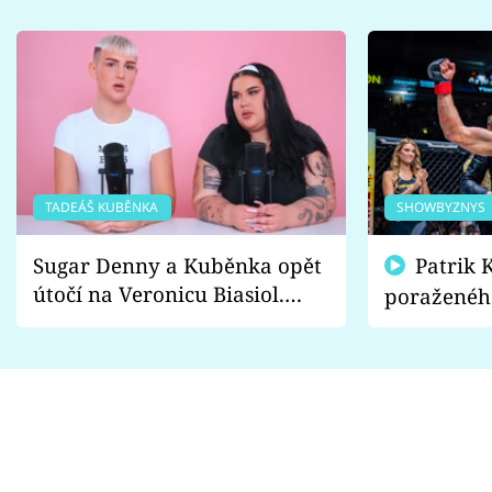
TADEÁŠ KUBĚNKA
SHOWBYZNYS
Sugar Denny a Kuběnka opět
Patrik Kincl se zastal
útočí na Veronicu Biasiol.
poraženéh
Proč je podle nich falešná a
fanoušci n
lže o své nevěře?