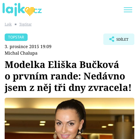
Lajk
■
TopStar
Trendy:
KARLOS VÉMOLA
ONLYFANS
TOPSTAR
SDÍLET
SHOPAHOLICADEL
CLASH OF THE STARS
3. prosince 2015 19:09
Michal Chalupa
Modelka Eliška Bučková
o prvním rande: Nedávno
Témata
jsem z něj tři dny zvracela!
Showbyznys
Youtubeři
Virály