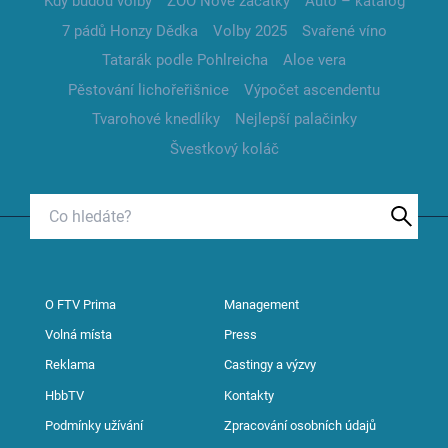
Kdy budou volby
ZOO Nové začátky
Auto – katalog
7 pádů Honzy Dědka
Volby 2025
Svařené víno
Tatarák podle Pohlreicha
Aloe vera
Pěstování lichořeřišnice
Výpočet ascendentu
Tvarohové knedlíky
Nejlepší palačinky
Švestkový koláč
O FTV Prima
Management
Volná místa
Press
Reklama
Castingy a výzvy
HbbTV
Kontakty
Podmínky užívání
Zpracování osobních údajů