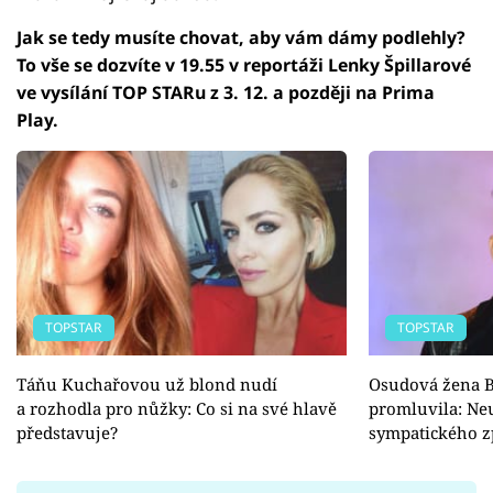
Jak se tedy musíte chovat, aby vám dámy podlehly?
To vše se dozvíte v 19.55 v reportáži Lenky Špillarové
ve vysílání TOP STARu z 3. 12. a později na Prima
Play.
TOPSTAR
TOPSTAR
Táňu Kuchařovou už blond nudí
Osudová žena B
a rozhodla pro nůžky: Co si na své hlavě
promluvila: Neu
představuje?
sympatického z