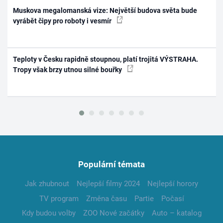
Muskova megalomanská vize: Největší budova světa bude
vyrábět čipy pro roboty i vesmír
Teploty v Česku rapidně stoupnou, platí trojitá VÝSTRAHA.
Tropy však brzy utnou silné bouřky
Populární témata
Jak zhubnout
Nejlepší filmy 2024
Nejlepší horory
TV program
Změna času
Partie
Počasí
Kdy budou volby
ZOO Nové začátky
Auto – katalog