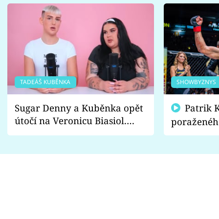
TADEÁŠ KUBĚNKA
SHOWBYZNYS
Sugar Denny a Kuběnka opět
Patrik Kincl se zastal
útočí na Veronicu Biasiol.
poraženéh
Proč je podle nich falešná a
fanoušci n
lže o své nevěře?