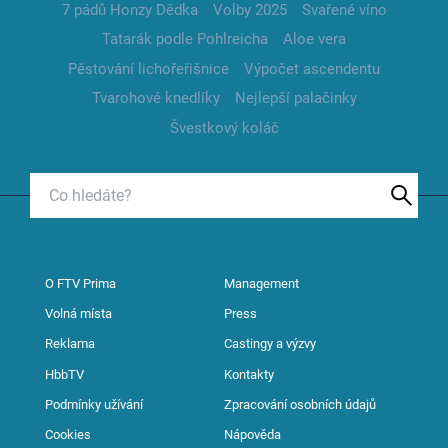
7 pádů Honzy Dědka
Volby 2025
Svařené víno
Tatarák podle Pohlreicha
Aloe vera
Pěstování lichořeřišnice
Výpočet ascendentu
Tvarohové knedlíky
Nejlepší palačinky
Švestkový koláč
O FTV Prima
Management
Volná místa
Press
Reklama
Castingy a výzvy
HbbTV
Kontakty
Podmínky užívání
Zpracování osobních údajů
Cookies
Nápověda