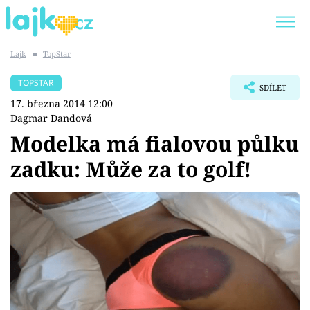
Lajk
■
TopStar
Trendy:
KARLOS VÉMOLA
ONLYFANS
TOPSTAR
SDÍLET
SHOPAHOLICADEL
CLASH OF THE STARS
17. března 2014 12:00
Dagmar Dandová
Modelka má fialovou půlku
zadku: Může za to golf!
Témata
Showbyznys
Youtubeři
Virály