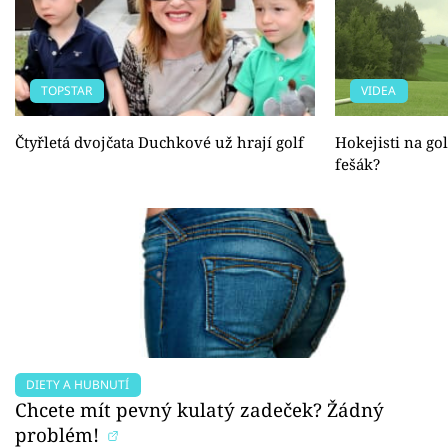
TOPSTAR
VIDEA
Čtyřletá dvojčata Duchkové už hrají golf
Hokejisti na gol
fešák?
DIETY A HUBNUTÍ
Chcete mít pevný kulatý zadeček? Žádný
problém!