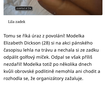
Sex a vztahy
Videa
Lila zadek
Sledujte prima+
Tomu se říká úraz z povolání! Modelka
Přihlášení
Elizabeth Dickson (28) si na akci pánského
časopisu lehla na trávu a nechala si ze zadku
odpálit golfový míček. Odpal se však příliš
Sledujte nás
nezdařil! Modelka totiž po několika dnech
kvůli obrovské podlitině nemohla ani chodit a
rozhodla se, že organizátory zažaluje.