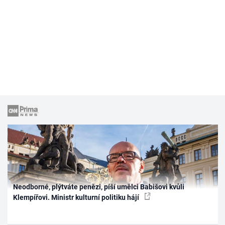
Neodborné, plýtváte penězi, píší umělci Babišovi kvůli
Klempířovi. Ministr kulturní politiku hájí