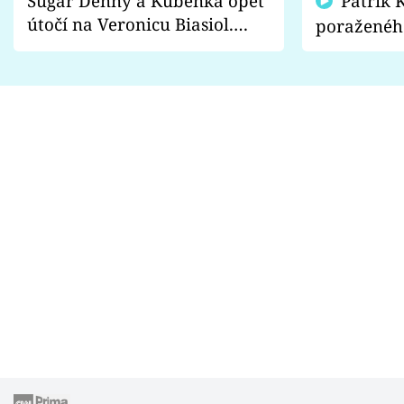
Sugar Denny a Kuběnka opět
Patrik Kincl se zastal
útočí na Veronicu Biasiol.
poraženéh
Proč je podle nich falešná a
fanoušci n
lže o své nevěře?