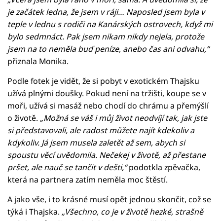
je začátek ledna, že jsem v ráji… Naposled jsem byla v
teple v lednu s rodiči
na Kanárských ostrovech
, když mi
bylo sedmnáct. Pak jsem nikam nikdy nejela, protože
jsem na to neměla buď peníze, anebo čas ani odvahu,“
přiznala Monika.
Podle fotek je vidět, že si pobyt v exotickém Thajsku
užívá plnými doušky. Pokud není na tržišti, koupe se v
moři, užívá si masáž nebo chodí do chrámu a přemýšlí
o životě.
„Možná se váš i můj život neodvíjí tak, jak jste
si představovali, ale radost můžete najít kdekoliv a
kdykoliv. Já jsem musela zaletět až sem, abych si
spoustu věcí uvědomila. Nečekej v životě, až přestane
pršet, ale nauč se tančit v dešti,“
podotkla zpěvačka,
která na partnera zatím neměla moc štěstí.
A jako vše, i to krásné musí opět jednou skončit, což se
týká i Thajska.
„Všechno, co je v životě hezké, strašně