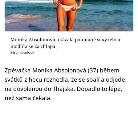
Sex a vztahy
Videa
Sledujte prima+
Monika Absolonová ukázala polonahé sexy tělo a
modlila se za chlapa
Přihlášení
Zdroj: facebook
Zpěvačka Monika Absolonová (37) během
Sledujte nás
svátků z hecu rozhodla, že se sbalí a odjede
na dovolenou do Thajska. Dopadlo to lépe,
než sama čekala.