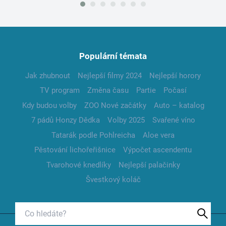
Populární témata
Jak zhubnout
Nejlepší filmy 2024
Nejlepší horory
TV program
Změna času
Partie
Počasí
Kdy budou volby
ZOO Nové začátky
Auto – katalog
7 pádů Honzy Dědka
Volby 2025
Svařené víno
Tatarák podle Pohlreicha
Aloe vera
Pěstování lichořeřišnice
Výpočet ascendentu
Tvarohové knedlíky
Nejlepší palačinky
Švestkový koláč