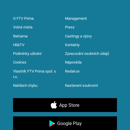
O FTV Prima
Management
Volná místa
Press
Reklama
Castingy a výzvy
HbbTV
Kontakty
Podmínky užívání
Zpracování osobních údajů
Cookies
Nápověda
Vlastník FTV Prima spol. s
Redakce
r.o.
Nahlásit chybu
Nastavení soukromí
App Store
Google Play