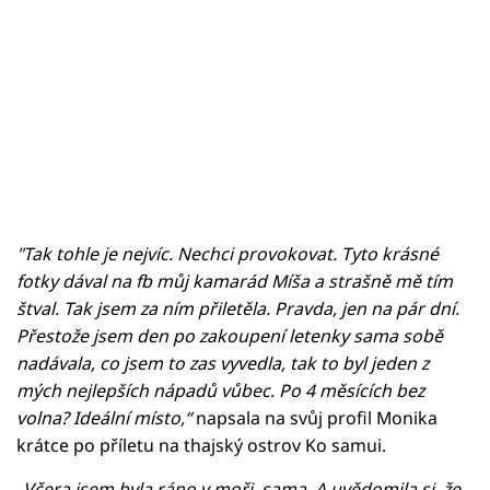
"Tak tohle je nejvíc. Nechci provokovat. Tyto krásné
fotky dával na fb můj kamarád Míša a strašně mě tím
štval. Tak jsem za ním přiletěla. Pravda, jen na pár dní.
Přestože jsem den po zakoupení letenky sama sobě
nadávala, co jsem to zas vyvedla, tak to byl jeden z
mých nejlepších nápadů vůbec. Po 4 měsících bez
volna? Ideální místo,“
napsala na svůj profil Monika
krátce po příletu na thajský ostrov Ko samui.
„Včera jsem byla ráno v moři, sama. A uvědomila si, že