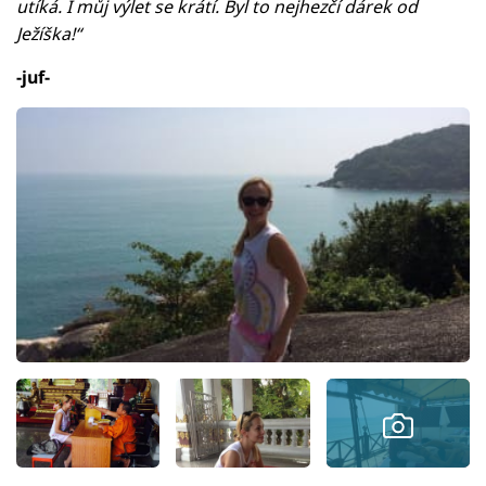
utíká. I můj výlet se krátí. Byl to nejhezčí dárek od
Ježíška!“
-juf-