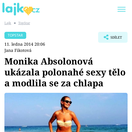
Lajk
■
TopStar
Trendy:
KARLOS VÉMOLA
ONLYFANS
TOPSTAR
SDÍLET
SHOPAHOLICADEL
CLASH OF THE STARS
11. ledna 2014 20:06
Jana Fikotová
Monika Absolonová
ukázala polonahé sexy tělo
Témata
a modlila se za chlapa
Showbyznys
Youtubeři
Virály