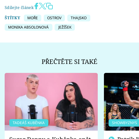
Sdílejte článek
ŠTÍTKY
MOŘE
OSTROV
THAJSKO
MONIKA ABSOLONOVÁ
JEŽÍŠEK
PŘEČTĚTE SI TAKÉ
TADEÁŠ KUBĚNKA
SHOWBYZNYS