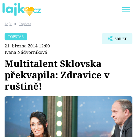
Lajk
■
TopStar
Trendy:
KARLOS VÉMOLA
ONLYFANS
TOPSTAR
SDÍLET
SHOPAHOLICADEL
CLASH OF THE STARS
21. března 2014 12:00
Ivana Nádvorníková
Multitalent Sklovska
překvapila: Zdravice v
Témata
ruštině!
Showbyznys
Youtubeři
Virály