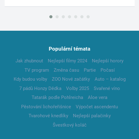
Populární témata
Jak zhubnout
Nejlepší filmy 2024
Nejlepší horory
TV program
Změna času
Partie
Počasí
Kdy budou volby
ZOO Nové začátky
Auto – katalog
7 pádů Honzy Dědka
Volby 2025
Svařené víno
Tatarák podle Pohlreicha
Aloe vera
Pěstování lichořeřišnice
Výpočet ascendentu
Tvarohové knedlíky
Nejlepší palačinky
Švestkový koláč