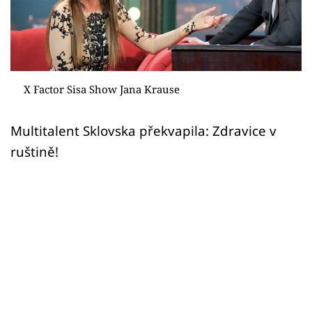
Sex a vztahy
Videa
Sledujte prima+
X Factor Sisa Show Jana Krause
Přihlášení
Multitalent Sklovska překvapila: Zdravice v
ruštině!
Sledujte nás