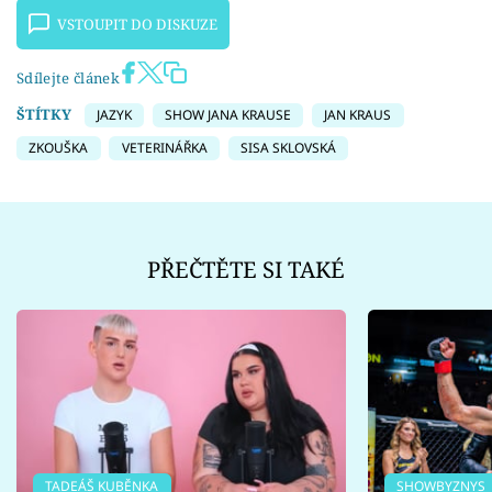
VSTOUPIT DO DISKUZE
Sdílejte článek
ŠTÍTKY
JAZYK
SHOW JANA KRAUSE
JAN KRAUS
ZKOUŠKA
VETERINÁŘKA
SISA SKLOVSKÁ
PŘEČTĚTE SI TAKÉ
TADEÁŠ KUBĚNKA
SHOWBYZNYS