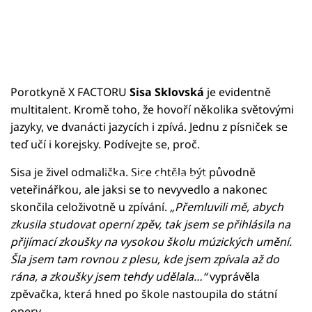
Porotkyně X FACTORU
Sisa Sklovská
je evidentně
multitalent. Kromě toho, že hovoří několika světovými
jazyky, ve dvanácti jazycích i zpívá. Jednu z písniček se
teď učí i korejsky. Podívejte se, proč.
Sisa je živel odmalička. Sice chtěla být původně
Failed to fetch
veteřinářkou, ale jaksi se to nevyvedlo a nakonec
skončila celoživotně u zpívání.
„Přemluvili mě, abych
zkusila studovat operní zpěv, tak jsem se přihlásila na
přijímací zkoušky na vysokou školu múzických umění.
Šla jsem tam rovnou z plesu, kde jsem zpívala až do
rána, a zkoušky jsem tehdy udělala…“
vyprávěla
zpěvačka, která hned po škole nastoupila do státní
opery.