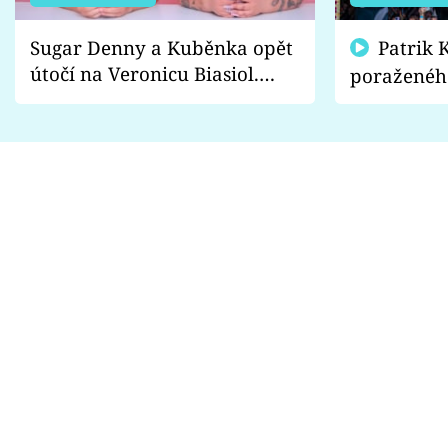
Sugar Denny a Kuběnka opět
Patrik Kincl se zastal
útočí na Veronicu Biasiol.
poraženéh
Proč je podle nich falešná a
fanoušci n
lže o své nevěře?