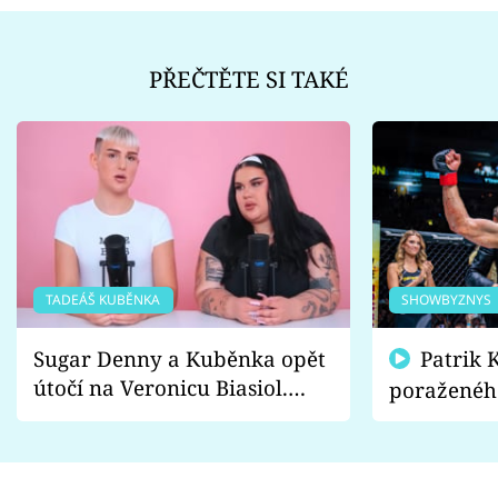
PŘEČTĚTE SI TAKÉ
TADEÁŠ KUBĚNKA
SHOWBYZNYS
Sugar Denny a Kuběnka opět
Patrik Kincl se zastal
útočí na Veronicu Biasiol.
poraženéh
Proč je podle nich falešná a
fanoušci n
lže o své nevěře?