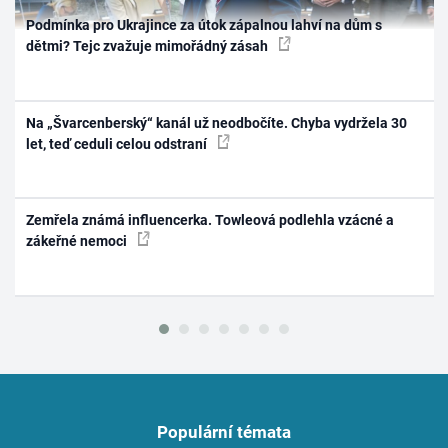
Podmínka pro Ukrajince za útok zápalnou lahví na dům s
dětmi? Tejc zvažuje mimořádný zásah
Na „Švarcenberský“ kanál už neodbočíte. Chyba vydržela 30
let, teď ceduli celou odstraní
Zemřela známá influencerka. Towleová podlehla vzácné a
zákeřné nemoci
Populární témata