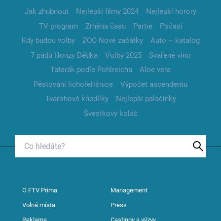
Jak zhubnout
Nejlepší filmy 2024
Nejlepší horory
TV program
Změna času
Partie
Počasí
Kdy budou volby
ZOO Nové začátky
Auto – katalog
7 pádů Honzy Dědka
Volby 2025
Svařené víno
Tatarák podle Pohlreicha
Aloe vera
Pěstování lichořeřišnice
Výpočet ascendentu
Tvarohové knedlíky
Nejlepší palačinky
Švestkový koláč
O FTV Prima
Management
Volná místa
Press
Reklama
Castingy a výzvy