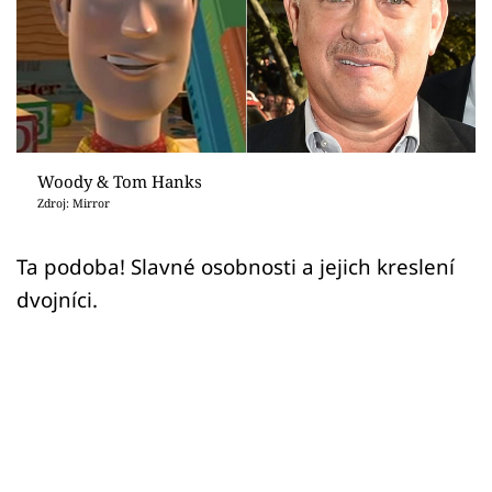
Sex a vztahy
Videa
Sledujte prima+
Přihlášení
Woody & Tom Hanks
Zdroj: Mirror
Sledujte nás
Ta podoba! Slavné osobnosti a jejich kreslení
dvojníci.