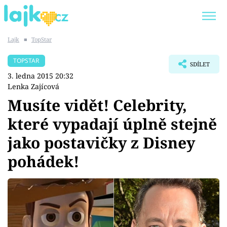
Lajk
■
TopStar
Trendy:
KARLOS VÉMOLA
ONLYFANS
TOPSTAR
SDÍLET
SHOPAHOLICADEL
CLASH OF THE STARS
3. ledna 2015 20:32
Lenka Zajícová
Musíte vidět! Celebrity,
které vypadají úplně stejně
Témata
jako postavičky z Disney
Showbyznys
pohádek!
Youtubeři
Virály