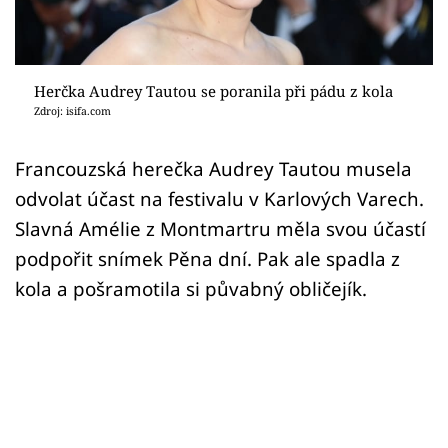
Sex a vztahy
Videa
Herčka Audrey Tautou se poranila při pádu z kola
Sledujte prima+
Zdroj: isifa.com
Přihlášení
Francouzská herečka Audrey Tautou musela
odvolat účast na festivalu v Karlových Varech.
Slavná Amélie z Montmartru měla svou účastí
Sledujte nás
podpořit snímek Pěna dní. Pak ale spadla z
kola a pošramotila si půvabný obličejík.