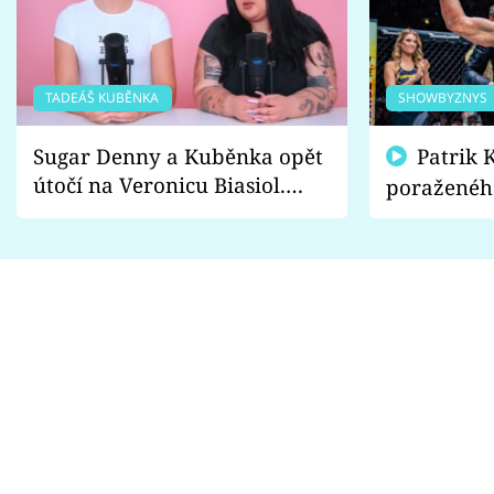
TADEÁŠ KUBĚNKA
SHOWBYZNYS
Sugar Denny a Kuběnka opět
Patrik Kincl se zastal
útočí na Veronicu Biasiol.
poraženéh
Proč je podle nich falešná a
fanoušci n
lže o své nevěře?