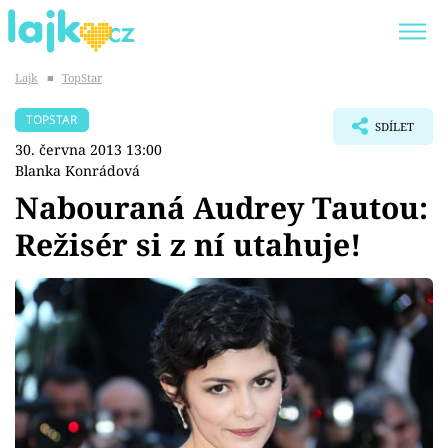
Lajk
■
TopStar
Trendy:
KARLOS VÉMOLA
ONLYFANS
TOPSTAR
SDÍLET
SHOPAHOLICADEL
CLASH OF THE STARS
30. června 2013 13:00
Blanka Konrádová
Nabouraná Audrey Tautou:
Režisér si z ní utahuje!
Témata
Showbyznys
Youtubeři
Virály