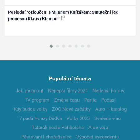
Poslední rozloučení s Milanem Knížákem: Smuteční řec
pronesou Klaus i Klempíř
Populární témata
Jak zhubnout
Nejlepší filmy 2024
Nejlepší horory
TV program
Změna času
Partie
Počasí
Kdy budou volby
ZOO Nové začátky
Auto – katalog
7 pádů Honzy Dědka
Volby 2025
Svařené víno
Tatarák podle Pohlreicha
Aloe vera
Pěstování lichořeřišnice
Výpočet ascendentu