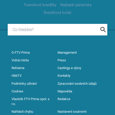
Tvarohové knedlíky
Nejlepší palačinky
Švestkový koláč
O FTV Prima
Management
Volná místa
Press
Reklama
Castingy a výzvy
HbbTV
Kontakty
Podmínky užívání
Zpracování osobních údajů
Cookies
Nápověda
Vlastník FTV Prima spol. s
Redakce
r.o.
Nahlásit chybu
Nastavení soukromí