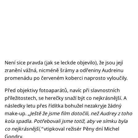
Není sice pravda (jak se leckde objevilo), že jsou její
zranění vážná, nicméně šrámy a odřeniny Audreinu
promenádu po červeném koberci naprosto vyloučily.
Před objektivy fotoaparátů, navíc při slavnostních
příležitostech, se herečky snaží být co nejkrásnější. A
následky letu přes řídítka bohužel nezakryje žádný
make-up.
„Ještě že jsme film dotočili, než Audrey z toho
kola spadla. Potřebovali jsme totiž, aby ve símku byla
co nejkrásnější,“
vtipkoval režisér Pěny dní Michel
Gondry.