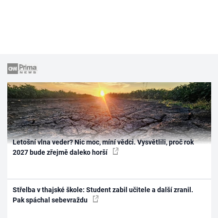
Letošní vlna veder? Nic moc, míní vědci. Vysvětlili, proč rok
2027 bude zřejmě daleko horší
Střelba v thajské škole: Student zabil učitele a další zranil.
Pak spáchal sebevraždu