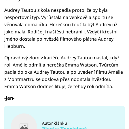
Audrey Tautou z kola nespadla proto, že by byla
nesportovní typ. Vyrůstala na venkově a sportu se
věnovala odmalička. Herečkou toužila být Audrey už
jako malá. Rodiče jí naštěstí nebránili. Vždyť i křestní
jméno dostala po hvězdě filmového plátna Audrey
Hepburn.
Opravdový zlom v kariéře Audrey Tautou nastal, když
roli Amélie odmítla herečka Emma Watson. Tvůrcům
padla do oka Audrey Tautou a po uvedení filmu Amélie
z Montmartru se doslova přes noc stala hvězdou.
Emma Watson dodnes lituje, že tehdy roli odmítla.
-jan-
Autor článku
Blanka Konrádová