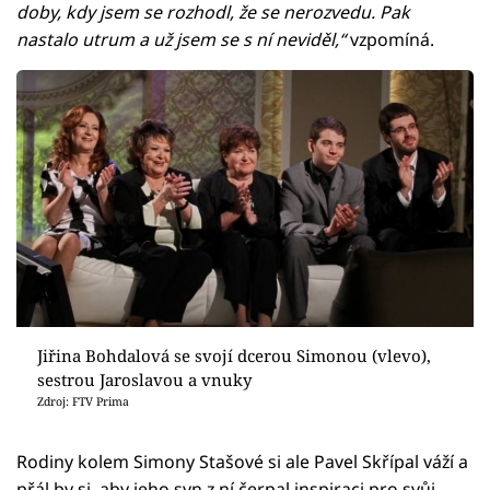
doby, kdy jsem se rozhodl, že se nerozvedu. Pak
nastalo utrum a už jsem se s ní neviděl,“
vzpomíná.
Jiřina Bohdalová se svojí dcerou Simonou (vlevo),
sestrou Jaroslavou a vnuky
Zdroj: FTV Prima
Rodiny kolem Simony Stašové si ale Pavel Skřípal váží a
přál by si, aby jeho syn z ní čerpal inspiraci pro svůj