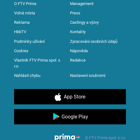
O FTV Prima
Management
Volná místa
Press
Reklama
Castingy a výzvy
HbbTV
Kontakty
Podmínky užívání
Zpracování osobních údajů
Cookies
Nápověda
Vlastník FTV Prima spol. s
Redakce
r.o.
Nahlásit chybu
Nastavení soukromí
App Store
Google Play
© FTV Prima spol. s r.o.