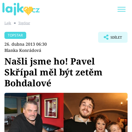
Lajk
■
TopStar
Trendy:
KARLOS VÉMOLA
ONLYFANS
TOPSTAR
SDÍLET
SHOPAHOLICADEL
CLASH OF THE STARS
26. dubna 2013 06:30
Blanka Konrádová
Našli jsme ho! Pavel
Skřípal měl být zetěm
Témata
Bohdalové
Showbyznys
Youtubeři
Virály