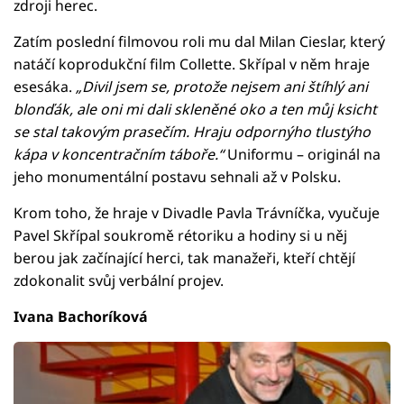
zdroji herec.
Zatím poslední filmovou roli mu dal Milan Cieslar, který
natáčí koprodukční film Collette. Skřípal v něm hraje
esesáka.
„Divil jsem se, protože nejsem ani štíhlý ani
blonďák, ale oni mi dali skleněné oko a ten můj ksicht
se stal takovým prasečím. Hraju odpornýho tlustýho
kápa v koncentračním táboře.“
Uniformu – originál na
jeho monumentální postavu sehnali až v Polsku.
Krom toho, že hraje v Divadle Pavla Trávníčka, vyučuje
Pavel Skřípal soukromě rétoriku a hodiny si u něj
berou jak začínající herci, tak manažeři, kteří chtějí
zdokonalit svůj verbální projev.
Ivana Bachoríková