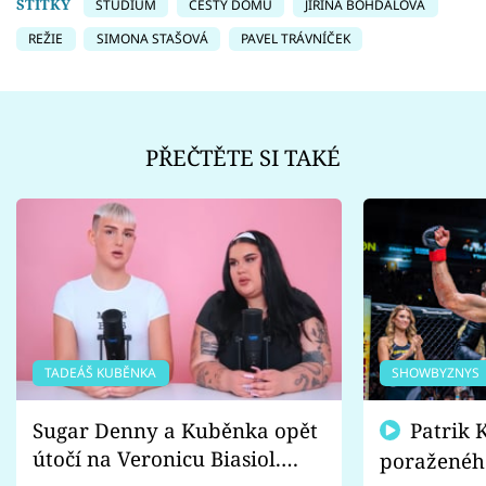
ŠTÍTKY
STUDIUM
CESTY DOMŮ
JIŘINA BOHDALOVÁ
REŽIE
SIMONA STAŠOVÁ
PAVEL TRÁVNÍČEK
PŘEČTĚTE SI TAKÉ
TADEÁŠ KUBĚNKA
SHOWBYZNYS
Sugar Denny a Kuběnka opět
Patrik Kincl se zastal
útočí na Veronicu Biasiol.
poraženéh