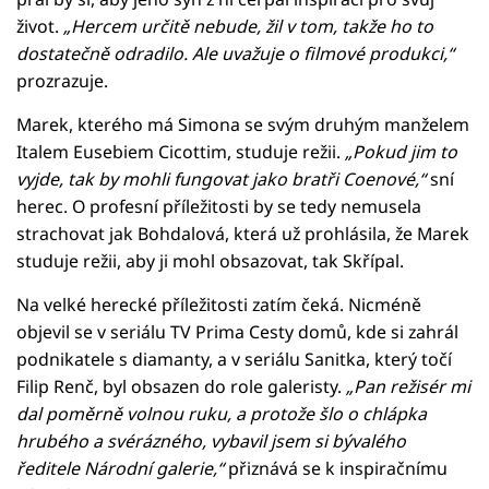
život.
„Hercem určitě nebude, žil v tom, takže ho to
dostatečně odradilo. Ale uvažuje o filmové produkci,“
prozrazuje.
Marek, kterého má Simona se svým druhým manželem
Italem Eusebiem Cicottim, studuje režii.
„Pokud jim to
vyjde, tak by mohli fungovat jako bratři Coenové,“
sní
herec. O profesní příležitosti by se tedy nemusela
strachovat jak Bohdalová, která už prohlásila, že Marek
studuje režii, aby ji mohl obsazovat, tak Skřípal.
Na velké herecké příležitosti zatím čeká. Nicméně
objevil se v seriálu TV Prima Cesty domů, kde si zahrál
podnikatele s diamanty, a v seriálu Sanitka, který točí
Filip Renč, byl obsazen do role galeristy.
„Pan režisér mi
dal poměrně volnou ruku, a protože šlo o chlápka
hrubého a svérázného, vybavil jsem si bývalého
ředitele Národní galerie,“
přiznává se k inspiračnímu