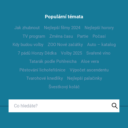
Populární témata
Jak zhubnout
Nejlepší filmy 2024
Nejlepší horory
TV program
Změna času
Partie
Počasí
Kdy budou volby
ZOO Nové začátky
Auto – katalog
7 pádů Honzy Dědka
Volby 2025
Svařené víno
Tatarák podle Pohlreicha
Aloe vera
Pěstování lichořeřišnice
Výpočet ascendentu
Tvarohové knedlíky
Nejlepší palačinky
Švestkový koláč