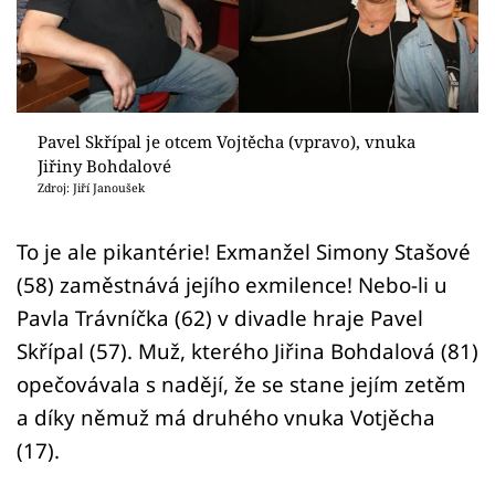
Sex a vztahy
Videa
Sledujte prima+
Pavel Skřípal je otcem Vojtěcha (vpravo), vnuka
Jiřiny Bohdalové
Přihlášení
Zdroj: Jiří Janoušek
To je ale pikantérie! Exmanžel Simony Stašové
Sledujte nás
(58) zaměstnává jejího exmilence! Nebo-li u
Pavla Trávníčka (62) v divadle hraje Pavel
Skřípal (57). Muž, kterého Jiřina Bohdalová (81)
opečovávala s nadějí, že se stane jejím zetěm
a díky němuž má druhého vnuka Votjěcha
(17).