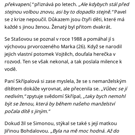
překvapení,“
přiznává po letech.
„Ale kdybych stál před
stejnou volbou znovu, asi by to dopadlo stejně.“
Pavel
se z krize nepoučil. Důkazem jsou čtyři děti, které má
každé s jinou ženou. Ženatý byl přitom dvakrát.
Se Stašovou se poznal v roce 1988 a pomáhal jí s
výchovou prvorozeného Marka (26). Když se narodil
jejich vlastní potomek Vojtěch, doufala herečka v
rozvod. Ten se však nekonal, a tak poslala milence k
vodě.
Paní Skřípalová si zase myslela, že se s nemanželským
dítětem dokáže vyrovnat, ale přecenila se.
„Vůbec se jí
nedivím,“
zpytuje svědomí Skřípal,
„taky bych nemohl
být se ženou, která by během našeho manželství
počala dítě s jiným.“
Dokud žil se Simonou, stýkal se také s její matkou
Jiřinou Bohdalovou.
„Byla na mě moc hodná. Až do