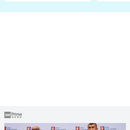
Proč je podle nich falešná a
fanoušci n
lže o své nevěře?