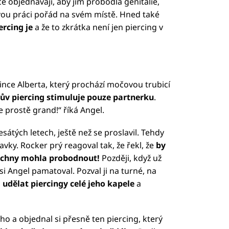
e objednávají, aby jim probodla genitálie,
 svou práci pořád na svém místě. Hned také
ercing je
a že to zkrátka není jen piercing v
rince Alberta, který prochází močovou trubicí
ův piercing stimuluje pouze partnerku
.
e prostě grand!“ říká Angel.
átých letech, ještě než se proslavil. Tehdy
ky. Rocker prý reagoval tak, že řekl, že
by
šechny mohla probodnout!
Později, když už
si Angel pamatoval. Pozval ji na turné, na
a udělat piercingy celé jeho kapele
a
iného a objednal si přesně ten piercing, který