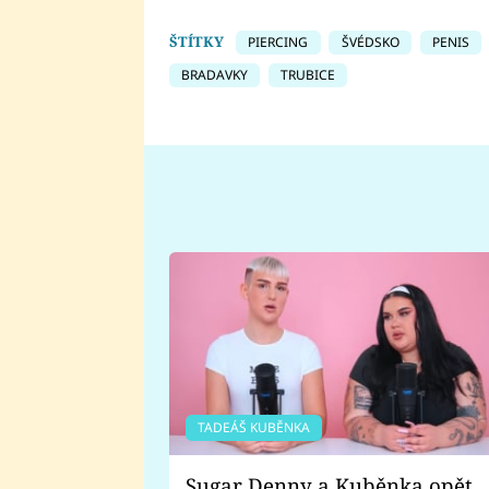
ŠTÍTKY
PIERCING
ŠVÉDSKO
PENIS
BRADAVKY
TRUBICE
TADEÁŠ KUBĚNKA
Sugar Denny a Kuběnka opět