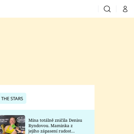
Vyhledávání
Můj 
Prima+
CNN Prima News
Prima Fresh
Prima Living
Prima Zoom
 THE STARS
Prima Lajk
Mína totálně zničila Denisu
Ryndovou. Maminka z
Sledujte nás
jejího zápasení radost