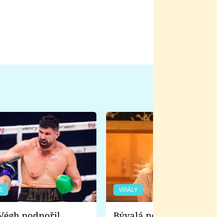
S
VIRÁLY
Bývalá pornoherečka