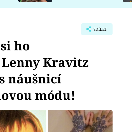
SDÍLET
si ho
 Lenny Kravitz
s náušnicí
 novou módu!