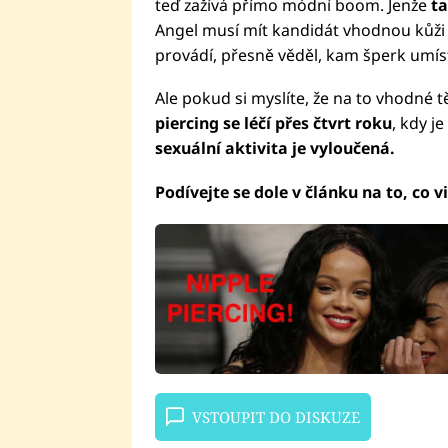
teď zažívá přímo módní boom. Jenže
ta
Angel musí mít kandidát vhodnou kůži a
provádí, přesně věděl, kam šperk umíst
Ale pokud si myslíte, že na to vhodné tě
piercing se léčí přes čtvrt roku
, kdy j
sexuální aktivita je vyloučená.
Podívejte se dole v článku na to, co 
VSTOUPIT DO DISKUZE