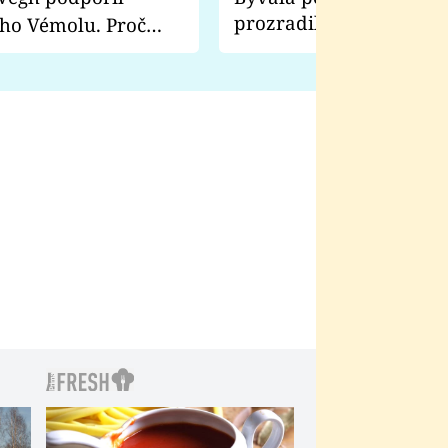
prozradila, co ji šokova
ho Vémolu. Proč
natáčení Euforie. Vážně
ji zápasit s ním než
bylo drsnější než hanba
 Kinclem?
filmy?