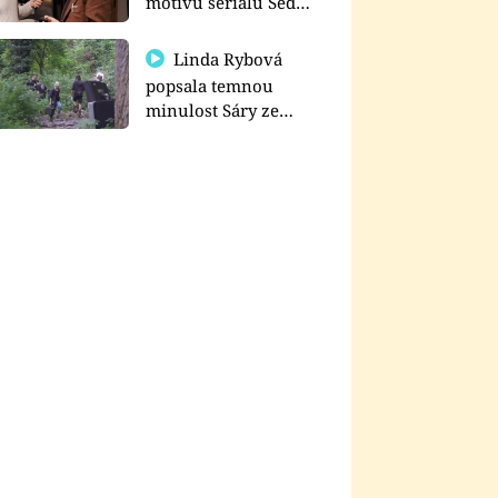
motivu seriálu Sedm
schodů k moci
Linda Rybová
popsala temnou
minulost Sáry ze
seriálu Zákony vlka