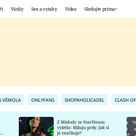
ři
Virály
Sex a vztahy
Videa
Sledujte prima+
Showbyznys
Extrém
VIRÁLY
KURIOZITY
VIDEA
KVÍZY
S VÉMOLA
ONLYFANS
SHOPAHOLICADEL
CLASH OF
Z Mishaly ze StarHousu
vylétlo: Miluju prdy. Jak si
co
je značkuje?