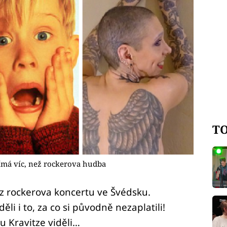
TO
jímá víc, než rockerova hudba
 z rockerova koncertu ve Švédsku.
li i to, za co si původně nezaplatili!
 u Kravitze viděli…