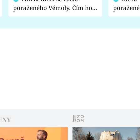
poraženého Vémoly. Čím ho
poražené
fanoušci naštvali?
chce radě
s vítězem