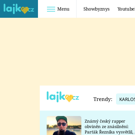
Menu
Showbyznys
Youtube
Youtuberky
Youtubeři
SHOPAHOLICADEL
FATTYPILLOW
ANNA ŠULC
FREESCOOT
SUGAR DENNY
ADAM KAJUMI
LADUŠKA
TADEÁŠ KUBĚNKA
DOMINIKA
DATEL
Trendy:
KARLO
MYSLIVCOVÁ
Známý český rapper
obviněn ze znásilnění:
Parťák Řezníka vysvětlil, 