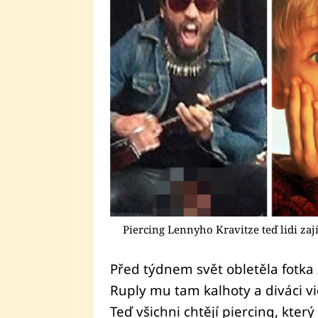
Piercing Lennyho Kravitze teď lidi za
Před týdnem svět obletěla fotka
Ruply mu tam kalhoty a diváci vidě
Teď všichni chtějí piercing, který