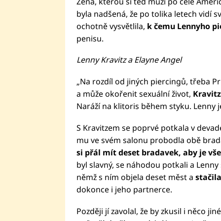
Žena, kterou si teď muži po celé Americ
byla nadšená, že po tolika letech vidí
ochotně vysvětlila,
k čemu Lennyho pi
penisu.
Lenny Kravitz a Elayne Angel
„Na rozdíl od jiných piercingů, třeba P
a může okořenit sexuální život,
Kravitz
Naráží na klitoris během styku. Lenny j
S Kravitzem se poprvé potkala v devades
mu ve svém salonu probodla obě bradav
si přál mít deset bradavek, aby je v
byl slavný, se náhodou potkali a Lenny 
němž s ním objela deset měst a
stačil
dokonce i jeho partnerce.
Později jí zavolal, že by zkusil i něco j