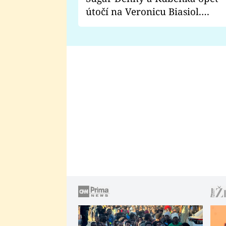
útočí na Veronicu Biasiol.
Proč je podle nich falešná a
lže o své nevěře?