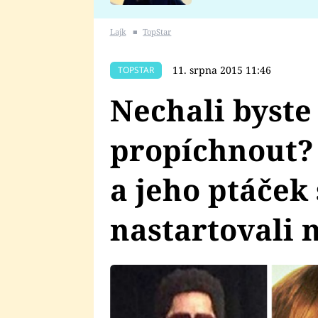
se v Plzni stalo
Lajk
■
TopStar
11. srpna 2015 11:46
TOPSTAR
Nechali byste 
propíchnout?
a jeho ptáček 
nastartovali