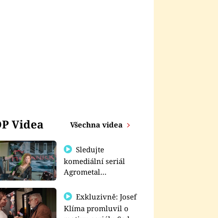
P Videa
Všechna videa
Sledujte
komediální seriál
Agrometal
exkluzivně na
prima+
Exkluzivně: Josef
Klíma promluvil o