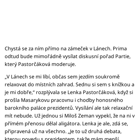
Chystá se za ním přímo na zámeček v Lánech. Prima
odtud bude mimořádně vysílat diskusní pořad Partie,
který Pastorčáková moderuje.
„V Lánech se mi líbí, občas sem jezdím soukromě
relaxovat do místních zahrad. Sednu si sem s knížkou a
je mi dobře,“ rozplývala se Lenka Pastorčáková, když si
prošla Masarykovu pracovnu i chodby honosného
barokního paláce prezidentů. Vysílání ale tak relaxační
mít nebude. Už jednou si Miloš Zeman vypekl, že na ni v
přímém přenosu dělal aligátora. Lenka je ale, zdá se,
připravená už na všechno. „Je to už druhá debata,
kterou povedu s prezidentem, takže mám menší