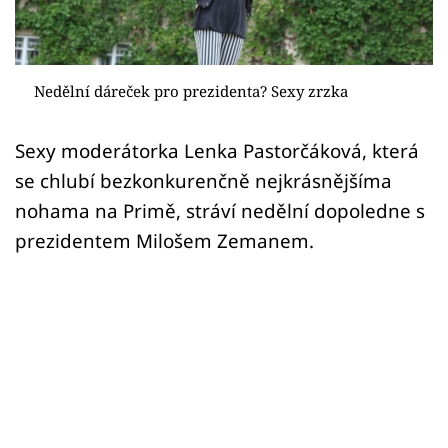
Sex a vztahy
Videa
Nedělní dáreček pro prezidenta? Sexy zrzka
Sledujte prima+
Sexy moderátorka Lenka Pastorčáková, která
Přihlášení
se chlubí bezkonkurenčně nejkrásnějšíma
nohama na Primě, stráví nedělní dopoledne s
prezidentem Milošem Zemanem.
Sledujte nás