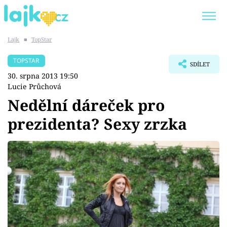
Lajk
■
TopStar
Trendy:
KARLOS VÉMOLA
ONLYFANS
TOPSTAR
SDÍLET
SHOPAHOLICADEL
CLASH OF THE STARS
30. srpna 2013 19:50
Lucie Průchová
Nedělní dáreček pro
prezidenta? Sexy zrzka
Témata
Showbyznys
Youtubeři
Virály