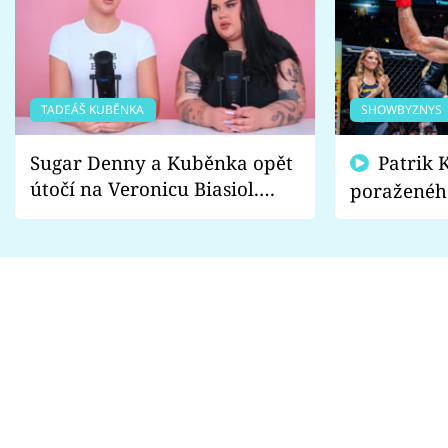
TADEÁŠ KUBĚNKA
SHOWBYZNYS
Sugar Denny a Kuběnka opět
Patrik Kincl se zastal
útočí na Veronicu Biasiol.
poraženéh
Proč je podle nich falešná a
fanoušci n
lže o své nevěře?