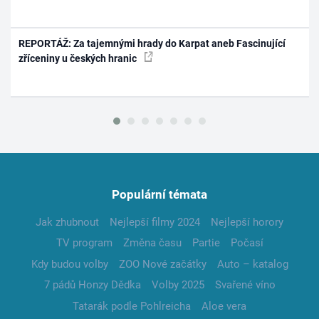
REPORTÁŽ: Za tajemnými hrady do Karpat aneb Fascinující
zříceniny u českých hranic
Populární témata
Jak zhubnout
Nejlepší filmy 2024
Nejlepší horory
TV program
Změna času
Partie
Počasí
Kdy budou volby
ZOO Nové začátky
Auto – katalog
7 pádů Honzy Dědka
Volby 2025
Svařené víno
Tatarák podle Pohlreicha
Aloe vera