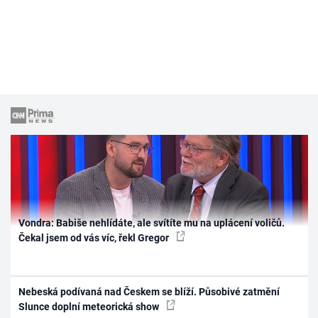
Vondra: Babiše nehlídáte, ale svítíte mu na uplácení voličů.
Čekal jsem od vás víc, řekl Gregor
Nebeská podívaná nad Českem se blíží. Působivé zatmění
Slunce doplní meteorická show