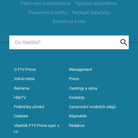
Pěstování lichořeřišnice
Výpočet ascendentu
Tvarohové knedlíky
Nejlepší palačinky
Švestkový koláč
O FTV Prima
Management
Volná místa
Press
Reklama
Castingy a výzvy
HbbTV
Kontakty
Podmínky užívání
Zpracování osobních údajů
Cookies
Nápověda
Vlastník FTV Prima spol. s
Redakce
r.o.