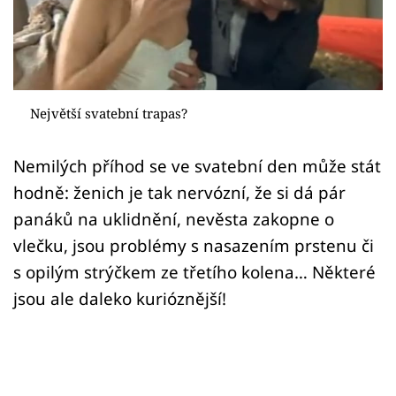
Sex a vztahy
Videa
Sledujte prima+
Největší svatební trapas?
Přihlášení
Nemilých příhod se ve svatební den může stát
hodně: ženich je tak nervózní, že si dá pár
Sledujte nás
panáků na uklidnění, nevěsta zakopne o
vlečku, jsou problémy s nasazením prstenu či
s opilým strýčkem ze třetího kolena… Některé
jsou ale daleko kurióznější!