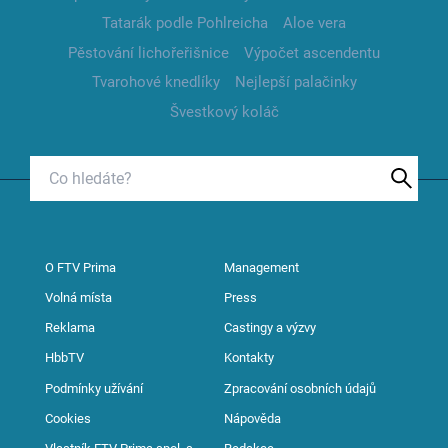
Tatarák podle Pohlreicha
Aloe vera
Pěstování lichořeřišnice
Výpočet ascendentu
Tvarohové knedlíky
Nejlepší palačinky
Švestkový koláč
O FTV Prima
Management
Volná místa
Press
Reklama
Castingy a výzvy
HbbTV
Kontakty
Podmínky užívání
Zpracování osobních údajů
Cookies
Nápověda