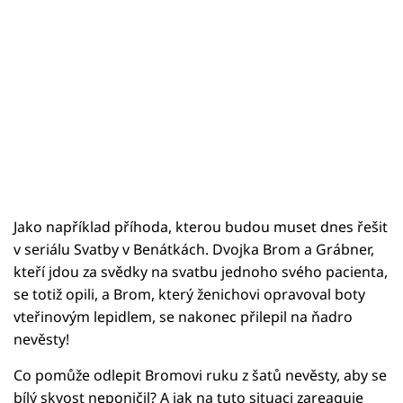
Jako například příhoda, kterou budou muset dnes řešit
v seriálu Svatby v Benátkách. Dvojka Brom a Grábner,
kteří jdou za svědky na svatbu jednoho svého pacienta,
se totiž opili, a Brom, který ženichovi opravoval boty
vteřinovým lepidlem, se nakonec přilepil na ňadro
nevěsty!
Co pomůže odlepit Bromovi ruku z šatů nevěsty, aby se
bílý skvost neponičil? A jak na tuto situaci zareaguje