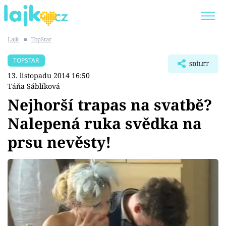
Lajk
■
TopStar
Trendy:
KARLOS VÉMOLA
ONLYFANS
TOPSTAR
SDÍLET
SHOPAHOLICADEL
CLASH OF THE STARS
13. listopadu 2014 16:50
Táňa Sáblíková
Nejhorší trapas na svatbě?
Nalepená ruka svědka na
Témata
prsu nevěsty!
Showbyznys
Youtubeři
Virály