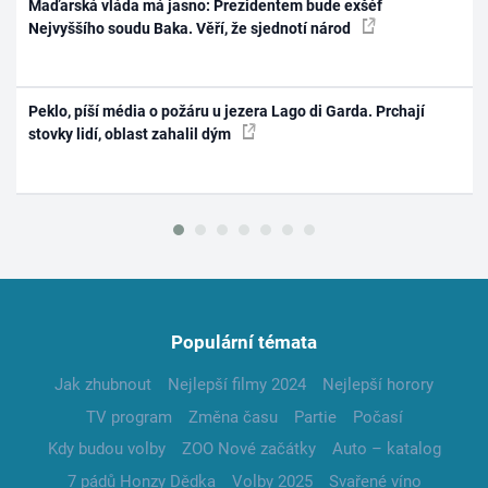
Maďarská vláda má jasno: Prezidentem bude exšéf
Nejvyššího soudu Baka. Věří, že sjednotí národ
Peklo, píší média o požáru u jezera Lago di Garda. Prchají
stovky lidí, oblast zahalil dým
Populární témata
Jak zhubnout
Nejlepší filmy 2024
Nejlepší horory
TV program
Změna času
Partie
Počasí
Kdy budou volby
ZOO Nové začátky
Auto – katalog
7 pádů Honzy Dědka
Volby 2025
Svařené víno