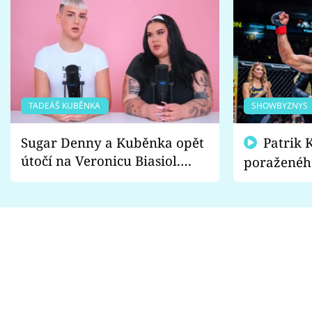
TADEÁŠ KUBĚNKA
SHOWBYZNYS
Sugar Denny a Kuběnka opět
Patrik Kincl se zastal
útočí na Veronicu Biasiol.
poraženéh
Proč je podle nich falešná a
fanoušci n
lže o své nevěře?