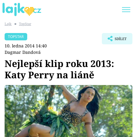
Lajk
■
TopStar
Trendy:
KARLOS VÉMOLA
ONLYFANS
TOPSTAR
SDÍLET
SHOPAHOLICADEL
CLASH OF THE STARS
10. ledna 2014 14:40
Dagmar Dandová
Nejlepší klip roku 2013:
Katy Perry na liáně
Témata
Showbyznys
Youtubeři
Virály