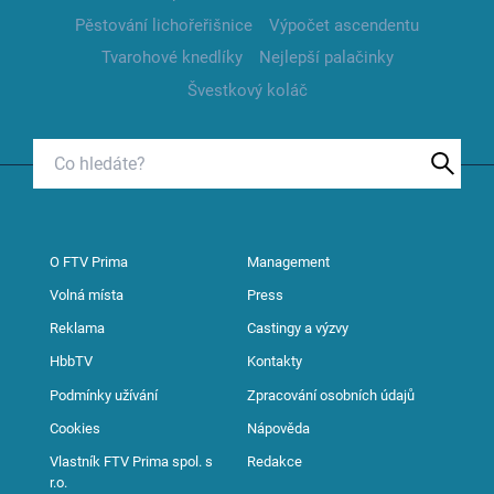
Pěstování lichořeřišnice
Výpočet ascendentu
Tvarohové knedlíky
Nejlepší palačinky
Švestkový koláč
O FTV Prima
Management
Volná místa
Press
Reklama
Castingy a výzvy
HbbTV
Kontakty
Podmínky užívání
Zpracování osobních údajů
Cookies
Nápověda
Vlastník FTV Prima spol. s
Redakce
r.o.