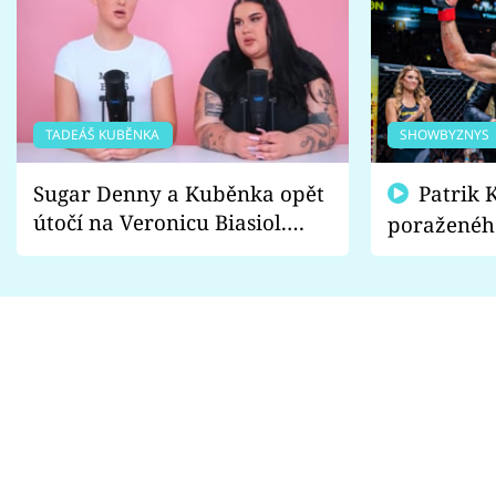
TADEÁŠ KUBĚNKA
SHOWBYZNYS
Sugar Denny a Kuběnka opět
Patrik Kincl se zastal
útočí na Veronicu Biasiol.
poraženéh
Proč je podle nich falešná a
fanoušci n
lže o své nevěře?