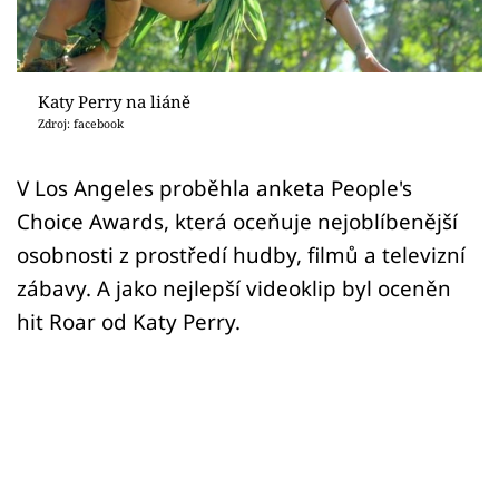
Sex a vztahy
Videa
Katy Perry na liáně
Sledujte prima+
Zdroj: facebook
Přihlášení
V Los Angeles proběhla anketa People's
Choice Awards, která oceňuje nejoblíbenější
osobnosti z prostředí hudby, filmů a televizní
Sledujte nás
zábavy. A jako nejlepší videoklip byl oceněn
hit Roar od Katy Perry.