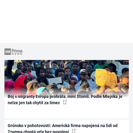
Boj s migranty Evropa prohrála, míní Stoniš. Podle Mlejnka je
nelze jen tak chytit za límec
Grónsko v pohotovosti: Americká firma napojená na lidi od
Trumpa chystá vrty bez povolení