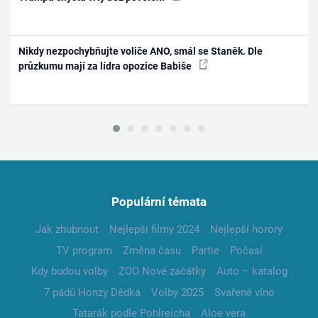
Nikdy nezpochybňujte voliče ANO, smál se Staněk. Dle
průzkumu mají za lídra opozice Babiše
Populární témata
Jak zhubnout
Nejlepší filmy 2024
Nejlepší horory
TV program
Změna času
Partie
Počasí
Kdy budou volby
ZOO Nové začátky
Auto – katalog
7 pádů Honzy Dědka
Volby 2025
Svařené víno
Tatarák podle Pohlreicha
Aloe vera