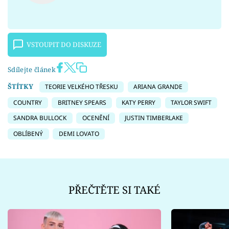
VSTOUPIT DO DISKUZE
Sdílejte článek
ŠTÍTKY
TEORIE VELKÉHO TŘESKU
ARIANA GRANDE
COUNTRY
BRITNEY SPEARS
KATY PERRY
TAYLOR SWIFT
SANDRA BULLOCK
OCENĚNÍ
JUSTIN TIMBERLAKE
OBLÍBENÝ
DEMI LOVATO
PŘEČTĚTE SI TAKÉ