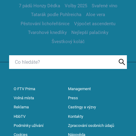
7 pádů Honzy Dědka
Volby 2025
Svařené víno
Tatarák podle Pohlreicha
Aloe vera
Pěstování lichořeřišnice
Výpočet ascendentu
Tvarohové knedlíky
Nejlepší palačinky
Švestkový koláč
O FTV Prima
Management
Volná místa
Press
Reklama
Castingy a výzvy
HbbTV
Kontakty
Podmínky užívání
Zpracování osobních údajů
Cookies
Nápověda