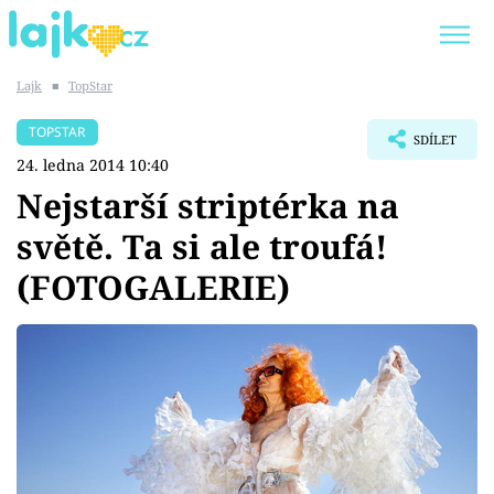
Lajk
■
TopStar
Trendy:
KARLOS VÉMOLA
ONLYFANS
TOPSTAR
SDÍLET
SHOPAHOLICADEL
CLASH OF THE STARS
24. ledna 2014 10:40
Nejstarší striptérka na
světě. Ta si ale troufá!
(FOTOGALERIE)
Témata
Showbyznys
Youtubeři
Virály