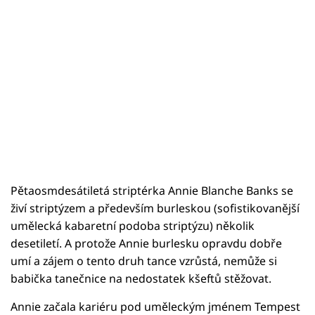
Pětaosmdesátiletá striptérka Annie Blanche Banks se
živí striptýzem a především burleskou (sofistikovanější
umělecká kabaretní podoba striptýzu) několik
desetiletí. A protože Annie burlesku opravdu dobře
umí a zájem o tento druh tance vzrůstá, nemůže si
babička tanečnice na nedostatek kšeftů stěžovat.
Annie začala kariéru pod uměleckým jménem Tempest