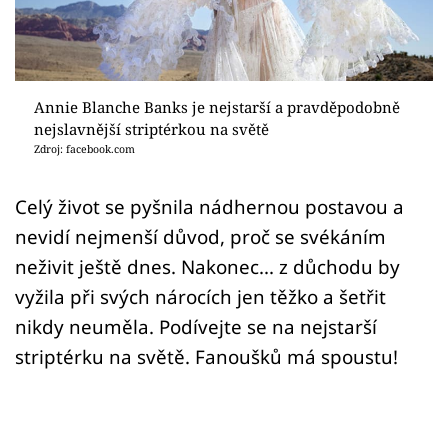
Sex a vztahy
Videa
Sledujte prima+
Annie Blanche Banks je nejstarší a pravděpodobně
nejslavnější striptérkou na světě
Zdroj: facebook.com
Přihlášení
Celý život se pyšnila nádhernou postavou a
nevidí nejmenší důvod, proč se svékáním
Sledujte nás
neživit ještě dnes. Nakonec... z důchodu by
vyžila při svých nárocích jen těžko a šetřit
nikdy neuměla. Podívejte se na nejstarší
striptérku na světě. Fanoušků má spoustu!