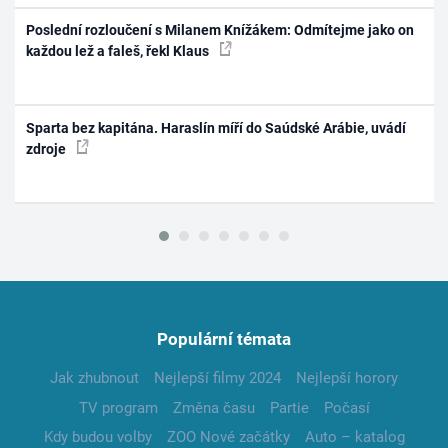
Poslední rozloučení s Milanem Knížákem: Odmítejme jako on
každou lež a faleš, řekl Klaus
Sparta bez kapitána. Haraslín míří do Saúdské Arábie, uvádí
zdroje
Populární témata
Jak zhubnout
Nejlepší filmy 2024
Nejlepší horory
TV program
Změna času
Partie
Počasí
Kdy budou volby
ZOO Nové začátky
Auto – katalog