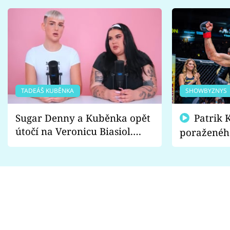
TADEÁŠ KUBĚNKA
SHOWBYZNYS
Sugar Denny a Kuběnka opět
Patrik Kincl se zastal
útočí na Veronicu Biasiol.
poraženéh
Proč je podle nich falešná a
fanoušci n
lže o své nevěře?