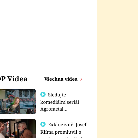
P Videa
Všechna videa
Sledujte
komediální seriál
Agrometal
exkluzivně na
prima+
Exkluzivně: Josef
Klíma promluvil o