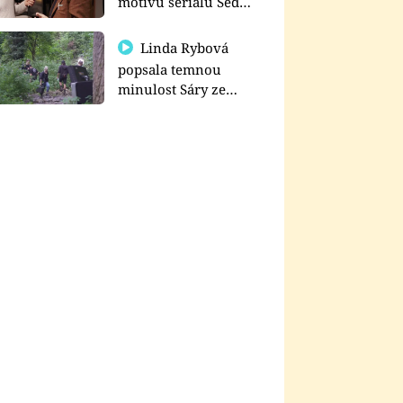
motivu seriálu Sedm
schodů k moci
Linda Rybová
popsala temnou
minulost Sáry ze
seriálu Zákony vlka