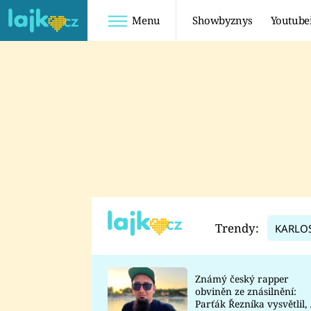
Menu
Showbyznys
Youtube
Youtuberky
Youtubeři
SHOPAHOLICADEL
FATTYPILLOW
ANNA ŠULC
FREESCOOT
SUGAR DENNY
ADAM KAJUMI
LADUŠKA
TADEÁŠ KUBĚNKA
DOMINIKA
DATEL
Trendy:
KARLO
MYSLIVCOVÁ
Známý český rapper
obviněn ze znásilnění:
Parťák Řezníka vysvětlil, 