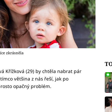
íce zkrásněla
TO
á Křížková (29) by chtěla nabrat pár
atímco většina z nás řeší, jak po
prosto opačný problém.