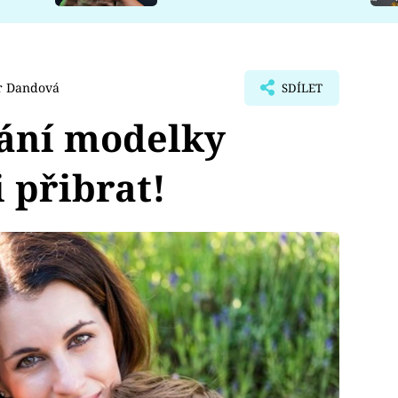
 Dandová
SDÍLET
řání modelky
 přibrat!