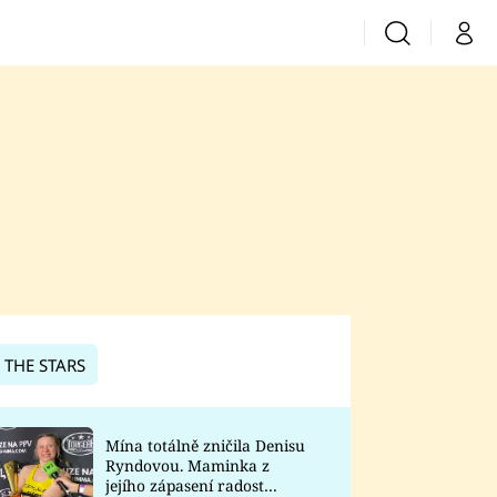
Vyhledávání
Můj 
Prima+
CNN Prima News
Prima Fresh
Prima Living
Prima Zoom
 THE STARS
Prima Lajk
Mína totálně zničila Denisu
Ryndovou. Maminka z
Sledujte nás
jejího zápasení radost