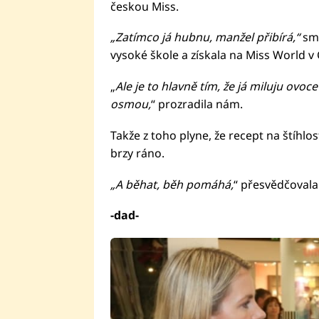
českou Miss.
„Zatímco já hubnu, manžel přibírá,“
sm
vysoké škole a získala na Miss World v 
„
Ale je to hlavně tím, že já miluju ovoce
osmou,
“ prozradila nám.
Takže z toho plyne, že recept na štíhlo
brzy ráno.
„A běhat, běh pomáhá,
“ přesvědčovala
-dad-