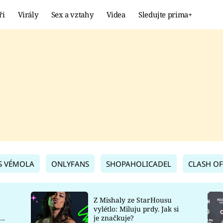
ři
Virály
Sex a vztahy
Videa
Sledujte prima+
Showbyznys
Extrém
VIRÁLY
KURIOZITY
VIDEA
KVÍZY
S VÉMOLA
ONLYFANS
SHOPAHOLICADEL
CLASH OF
Z Mishaly ze StarHousu
vylétlo: Miluju prdy. Jak si
co
je značkuje?