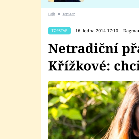
se v Plzni stalo
Lajk
■
TopStar
16. ledna 2014 17:10
Dagmar
TOPSTAR
Netradiční p
Křížkové: chci