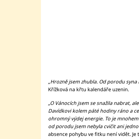
„Hrozně jsem zhubla. Od porodu syna m
Křížková na křtu kalendáře uzenin.
„O Vánocích jsem se snažila nabrat, al
Davídkovi kolem páté hodiny ráno a c
ohromný výdej energie. To je mnohem le
od porodu jsem nebyla cvičit ani jedno
absence pohybu ve fitku není vidět. Je 