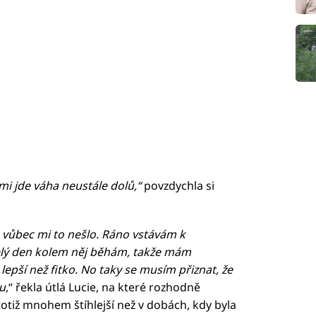
i jde váha neustále dolů,“
povzdychla si
e vůbec mi to nešlo. Ráno vstávám k
elý den kolem něj běhám, takže mám
pší než fitko. No taky se musím přiznat, že
u,
“ řekla útlá Lucie, na které rozhodně
totiž mnohem štíhlejší než v dobách, kdy byla