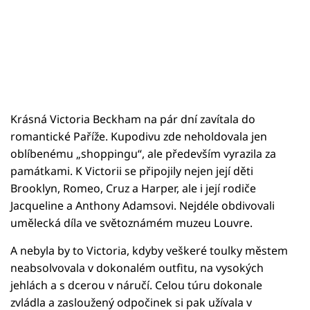
Krásná Victoria Beckham na pár dní zavítala do
romantické Paříže. Kupodivu zde neholdovala jen
oblíbenému „shoppingu“, ale především vyrazila za
památkami. K Victorii se připojily nejen její děti
Brooklyn, Romeo, Cruz a Harper, ale i její rodiče
Jacqueline a Anthony Adamsovi. Nejdéle obdivovali
umělecká díla ve světoznámém muzeu Louvre.
A nebyla by to Victoria, kdyby veškeré toulky městem
neabsolvovala v dokonalém outfitu, na vysokých
jehlách a s dcerou v náručí. Celou túru dokonale
zvládla a zasloužený odpočinek si pak užívala v