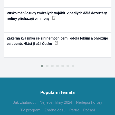
Rusko mění osudy zmizelých vojáků. Z padlých dělá dezertéry,
rodiny přicházejí o miliony
Zákeřná kvasinka se šíří nemocnicemi, odolá lékům a ohrožuje
oslabené. Hlásí ji už i Česko
Populární témata
Jak zhubnout
Nejlepší filmy 2024
Nejlepší horory
TV program
Změna času
Partie
Počasí