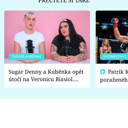
TADEÁŠ KUBĚNKA
SHOWBYZNYS
Sugar Denny a Kuběnka opět
Patrik Kincl se zastal
útočí na Veronicu Biasiol.
poraženéh
Proč je podle nich falešná a
fanoušci n
lže o své nevěře?