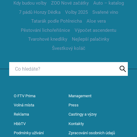
Kdy budou volby
ZOO Nové začátky
Auto – katalog
7 pádů Honzy Dědka
Volby 2025
Svařené víno
Tatarák podle Pohlreicha
Aloe vera
Pěstování lichořeřišnice
Výpočet ascendentu
Tvarohové knedlíky
Nejlepší palačinky
Švestkový koláč
O FTV Prima
Management
Volná místa
Press
Reklama
Castingy a výzvy
HbbTV
Kontakty
Podmínky užívání
Zpracování osobních údajů