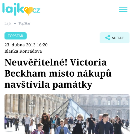
Lajk
■
TopStar
Trendy:
KARLOS VÉMOLA
ONLYFANS
TOPSTAR
SDÍLET
SHOPAHOLICADEL
CLASH OF THE STARS
23. dubna 2013 16:20
Blanka Konrádová
Neuvěřitelné! Victoria
Beckham místo nákupů
Témata
navštívila památky
Showbyznys
Youtubeři
Virály