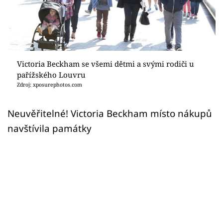
Sex a vztahy
Videa
Sledujte prima+
Victoria Beckham se všemi dětmi a svými rodiči u
pařížského Louvru
Přihlášení
Zdroj: xposurephotos.com
Neuvěřitelné! Victoria Beckham místo nákupů
Sledujte nás
navštívila památky