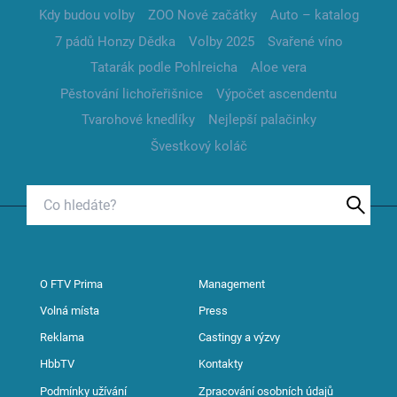
Kdy budou volby
ZOO Nové začátky
Auto – katalog
7 pádů Honzy Dědka
Volby 2025
Svařené víno
Tatarák podle Pohlreicha
Aloe vera
Pěstování lichořeřišnice
Výpočet ascendentu
Tvarohové knedlíky
Nejlepší palačinky
Švestkový koláč
O FTV Prima
Management
Volná místa
Press
Reklama
Castingy a výzvy
HbbTV
Kontakty
Podmínky užívání
Zpracování osobních údajů