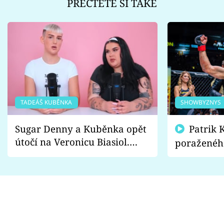
PŘEČTĚTE SI TAKÉ
TADEÁŠ KUBĚNKA
SHOWBYZNYS
Sugar Denny a Kuběnka opět
Patrik Kincl se zastal
útočí na Veronicu Biasiol.
poraženéh
Proč je podle nich falešná a
fanoušci n
lže o své nevěře?