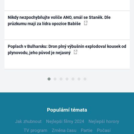
Nikdy nezpochybňujte voliče ANO, smál se Staněk. Dle
průzkumu mají za lídra opozice Babiše
Poplach v Bulharsku: Dron plný výbušnin explodoval kousek od
plynovodu, jeho původ je nejasný
Populární témata
Jak zhubnout
Nejlepší filmy 2024
Nejlepší horory
TV program
Změna času
Partie
Počasí