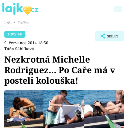
Lajk
■
TopStar
Trendy:
KARLOS VÉMOLA
ONLYFANS
TOPSTAR
SDÍLET
SHOPAHOLICADEL
CLASH OF THE STARS
9. července 2014 18:50
Táňa Sáblíková
Nezkrotná Michelle
Rodriguez… Po Caře má v
Témata
posteli kolouška!
Showbyznys
Youtubeři
Virály