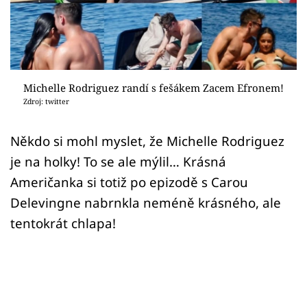
Sex a vztahy
Videa
Sledujte prima+
Michelle Rodriguez randí s fešákem Zacem Efronem!
Zdroj: twitter
Přihlášení
Někdo si mohl myslet, že Michelle Rodriguez
je na holky! To se ale mýlil… Krásná
Sledujte nás
Američanka si totiž po epizodě s Carou
Delevingne nabrnkla neméně krásného, ale
tentokrát chlapa!