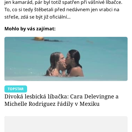
jen kamarád, pár byl totiž spatřen při vášnivé líbačce.
To, co si tedy štěbetali před nedávnem jen vrabci na
střeše, zdá se být již oficiální…
Mohlo by vás zajímat:
TOPSTAR
Divoká lesbická líbačka: Cara Delevingne a
Michelle Rodriguez řádily v Mexiku