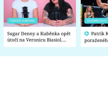
TADEÁŠ KUBĚNKA
SHOWBYZNYS
Sugar Denny a Kuběnka opět
Patrik Kincl se zastal
útočí na Veronicu Biasiol.
poraženéh
Proč je podle nich falešná a
fanoušci n
lže o své nevěře?