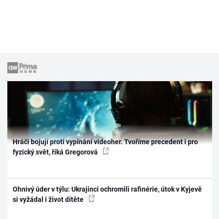
Hráči bojují proti vypínání videoher. Tvoříme precedent i pro
fyzický svět, říká Gregorová
Ohnivý úder v týlu: Ukrajinci ochromili rafinérie, útok v Kyjevě
si vyžádal i život dítěte