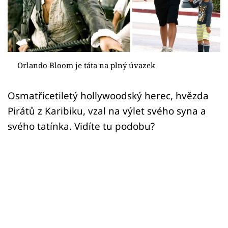
Sex a vztahy
Videa
Sledujte prima+
Orlando Bloom je táta na plný úvazek
Přihlášení
Osmatřicetiletý hollywoodský herec, hvězda
Pirátů z Karibiku, vzal na výlet svého syna a
Sledujte nás
svého tatínka. Vidíte tu podobu?