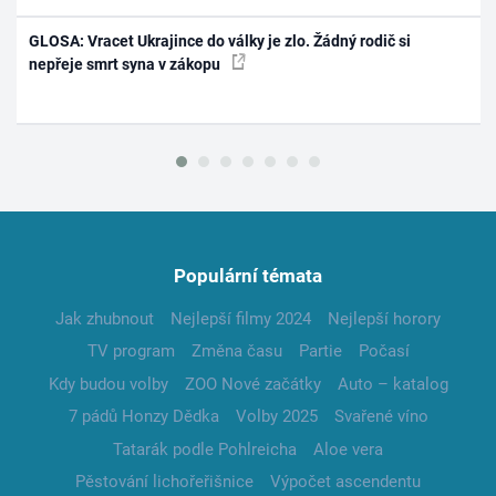
GLOSA: Vracet Ukrajince do války je zlo. Žádný rodič si
nepřeje smrt syna v zákopu
Populární témata
Jak zhubnout
Nejlepší filmy 2024
Nejlepší horory
TV program
Změna času
Partie
Počasí
Kdy budou volby
ZOO Nové začátky
Auto – katalog
7 pádů Honzy Dědka
Volby 2025
Svařené víno
Tatarák podle Pohlreicha
Aloe vera
Pěstování lichořeřišnice
Výpočet ascendentu