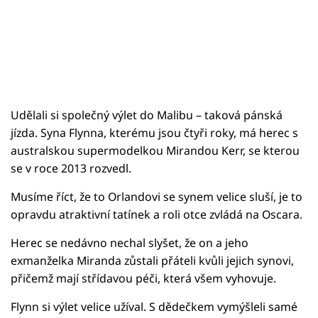
Udělali si společný výlet do Malibu – taková pánská
jízda. Syna Flynna, kterému jsou čtyři roky, má herec s
australskou supermodelkou Mirandou Kerr, se kterou
se v roce 2013 rozvedl.
Musíme říct, že to Orlandovi se synem velice sluší, je to
opravdu atraktivní tatínek a roli otce zvládá na Oscara.
Herec se nedávno nechal slyšet, že on a jeho
exmanželka Miranda zůstali přáteli kvůli jejich synovi,
přičemž mají střídavou péči, která všem vyhovuje.
Flynn si výlet velice užíval. S dědečkem vymýšleli samé