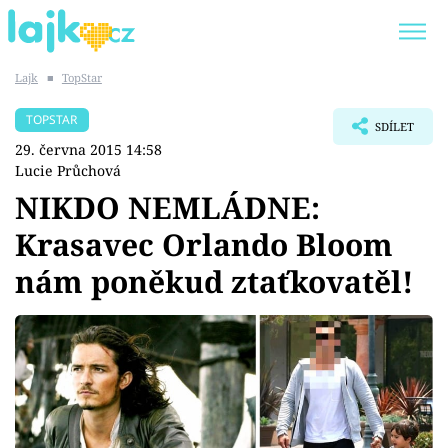
Lajk
■
TopStar
Trendy:
KARLOS VÉMOLA
ONLYFANS
TOPSTAR
SDÍLET
SHOPAHOLICADEL
CLASH OF THE STARS
29. června 2015 14:58
Lucie Průchová
NIKDO NEMLÁDNE:
Krasavec Orlando Bloom
Témata
nám poněkud ztaťkovatěl!
Showbyznys
Youtubeři
Virály