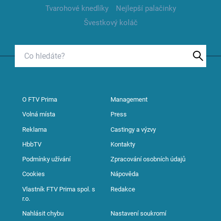
Tvarohové knedlíky
Nejlepší palačinky
Švestkový koláč
O FTV Prima
Management
Volná místa
Press
Reklama
Castingy a výzvy
HbbTV
Kontakty
Podmínky užívání
Zpracování osobních údajů
Cookies
Nápověda
Vlastník FTV Prima spol. s
Redakce
r.o.
Nahlásit chybu
Nastavení soukromí