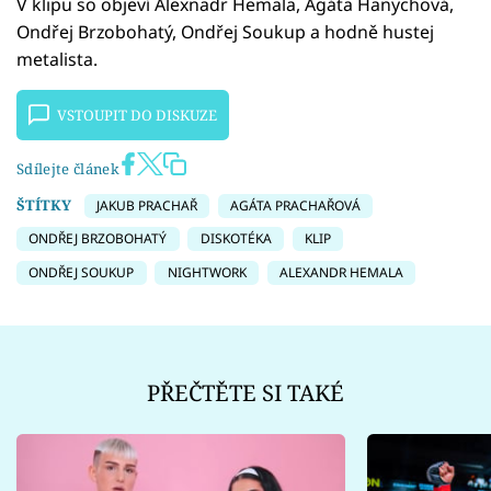
V klipu so objeví Alexnadr Hemala, Agáta Hanychová,
Ondřej Brzobohatý, Ondřej Soukup a hodně hustej
metalista.
VSTOUPIT DO DISKUZE
Sdílejte článek
ŠTÍTKY
JAKUB PRACHAŘ
AGÁTA PRACHAŘOVÁ
ONDŘEJ BRZOBOHATÝ
DISKOTÉKA
KLIP
ONDŘEJ SOUKUP
NIGHTWORK
ALEXANDR HEMALA
PŘEČTĚTE SI TAKÉ