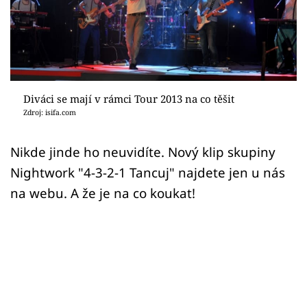
Sex a vztahy
Videa
Sledujte prima+
Diváci se mají v rámci Tour 2013 na co těšit
Přihlášení
Zdroj: isifa.com
Nikde jinde ho neuvidíte. Nový klip skupiny
Sledujte nás
Nightwork "4-3-2-1 Tancuj" najdete jen u nás
na webu. A že je na co koukat!