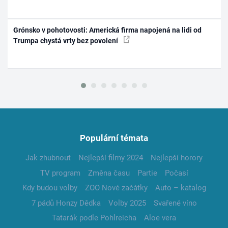
Grónsko v pohotovosti: Americká firma napojená na lidi od
Trumpa chystá vrty bez povolení
Populární témata
Jak zhubnout
Nejlepší filmy 2024
Nejlepší horory
TV program
Změna času
Partie
Počasí
Kdy budou volby
ZOO Nové začátky
Auto – katalog
7 pádů Honzy Dědka
Volby 2025
Svařené víno
Tatarák podle Pohlreicha
Aloe vera