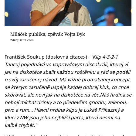
Miláček publika, zpěvák Vojta Dyk
Zdroj: isifa.com
František Soukup (doslovná citace:-) :
"Klip 4-3-2-1
Tancuj pojednává vo vopravdovym discokráli, kterej ví
jak na diskotéce sbalit každou roštěnku a rád se podělí
o svůj zaručenej návod. Má vážně promakanej koncept,
se kterym zaručeně uspěje každej dobrej kluk, co chce
skórovat, ale neví jak na diskotéce na věc.Náš hrdina se
nebojí míchat drinky a to předevšim griotku, zelenou,
pivo a rum... Hlavní hrdina klipu je Lukáš Příkazský a
kluci z NW jsou jeho nejbližší parta, která nesmí na
kalbě chybět."