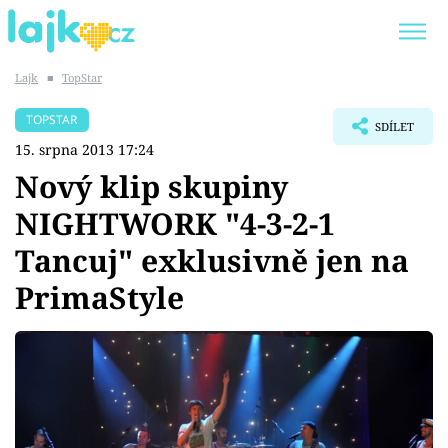
Lajk
■
TopStar
Trendy:
KARLOS VÉMOLA
ONLYFANS
TOPSTAR
SDÍLET
SHOPAHOLICADEL
CLASH OF THE STARS
15. srpna 2013 17:24
Nový klip skupiny
NIGHTWORK "4-3-2-1
Tancuj" exklusivně jen na
Témata
PrimaStyle
Showbyznys
Youtubeři
Virály