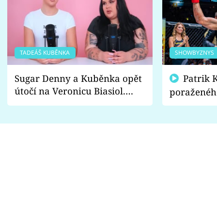
TADEÁŠ KUBĚNKA
SHOWBYZNYS
Sugar Denny a Kuběnka opět
Patrik Kincl se zastal
útočí na Veronicu Biasiol.
poraženéh
Proč je podle nich falešná a
fanoušci n
lže o své nevěře?