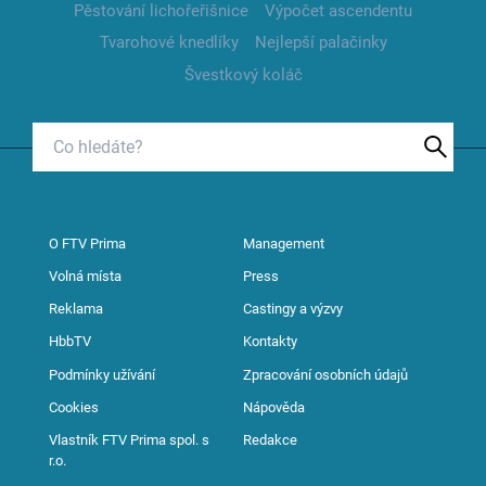
Pěstování lichořeřišnice
Výpočet ascendentu
Tvarohové knedlíky
Nejlepší palačinky
Švestkový koláč
O FTV Prima
Management
Volná místa
Press
Reklama
Castingy a výzvy
HbbTV
Kontakty
Podmínky užívání
Zpracování osobních údajů
Cookies
Nápověda
Vlastník FTV Prima spol. s
Redakce
r.o.