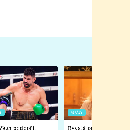
S
VIRÁLY
Bývalá pornoherečka