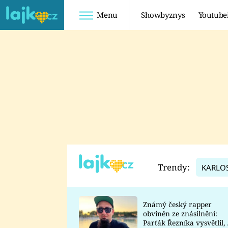
Menu
Showbyznys
Youtube
Youtuberky
Youtubeři
SHOPAHOLICADEL
FATTYPILLOW
ANNA ŠULC
FREESCOOT
SUGAR DENNY
ADAM KAJUMI
LADUŠKA
TADEÁŠ KUBĚNKA
DOMINIKA
DATEL
Trendy:
KARLO
MYSLIVCOVÁ
Známý český rapper
obviněn ze znásilnění:
Parťák Řezníka vysvětlil, 