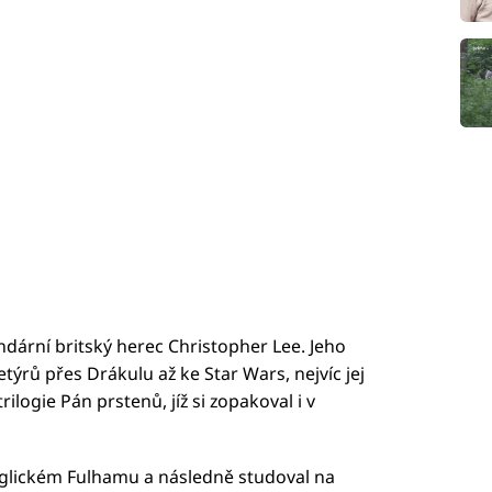
endární britský herec Christopher Lee. Jeho
týrů přes Drákulu až ke Star Wars, nejvíc jej
rilogie Pán prstenů, jíž si zopakoval i v
nglickém Fulhamu a následně studoval na