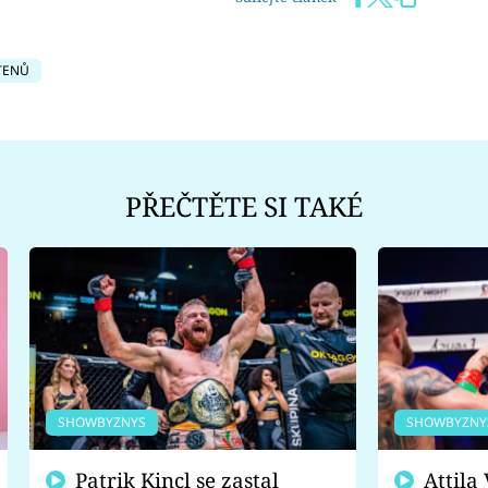
TENŮ
PŘEČTĚTE SI TAKÉ
SHOWBYZNYS
SHOWBYZNY
Patrik Kincl se zastal
Attila Végh podpořil