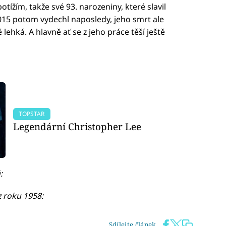
otížím, takže své 93. narozeniny, které slavil
 2015 potom vydechl naposledy, jeho smrt ale
ehká. A hlavně ať se z jeho práce těší ještě
TOPSTAR
Legendární Christopher Lee
:
z roku 1958:
Sdílejte článek