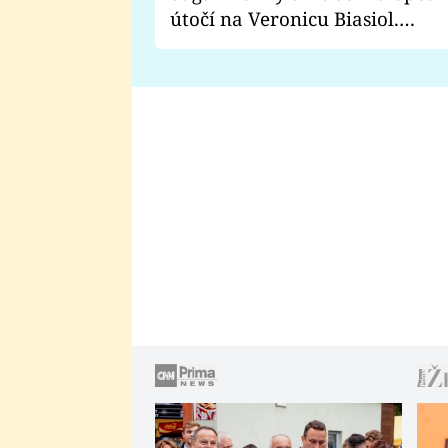
útočí na Veronicu Biasiol.
Proč je podle nich falešná a
lže o své nevěře?