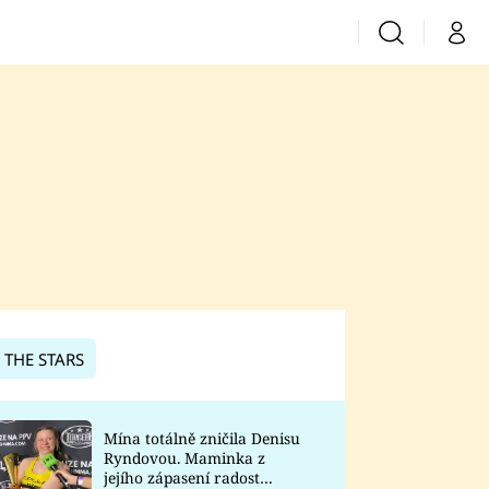
Vyhledávání
Můj 
Prima+
CNN Prima News
Prima Fresh
Prima Living
Prima Zoom
 THE STARS
Prima Lajk
Mína totálně zničila Denisu
Ryndovou. Maminka z
Sledujte nás
jejího zápasení radost