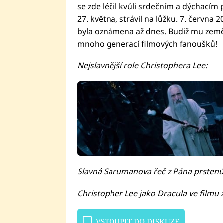
se zde léčil kvůli srdečním a dýchacím p
27. května, strávil na lůžku. 7. června
byla oznámena až dnes. Budiž mu země l
mnoho generací filmových fanoušků!
Nejslavnější role Christophera Lee:
Slavná Sarumanova řeč z Pána prstenů
Christopher Lee jako Dracula ve filmu 
VSTOUPIT DO DISKUZE