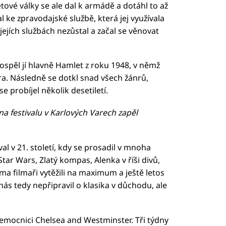
tové války se ale dal k armádě a dotáhl to až
l ke zpravodajské službě, která jej využívala
jejích službách nezůstal a začal se věnovat
prospěl jí hlavně Hamlet z roku 1948, v němž
ra. Následně se dotkl snad všech žánrů,
e probíjel několik desetiletí.
na festivalu v Karlových Varech zapěl
al v 21. století, kdy se prosadil v mnoha
tar Wars, Zlatý kompas, Alenka v říši divů,
a filmaři vytěžili na maximum a ještě letos
ás tedy nepřipravil o klasika v důchodu, ale
nemocnici Chelsea and Westminster. Tři týdny