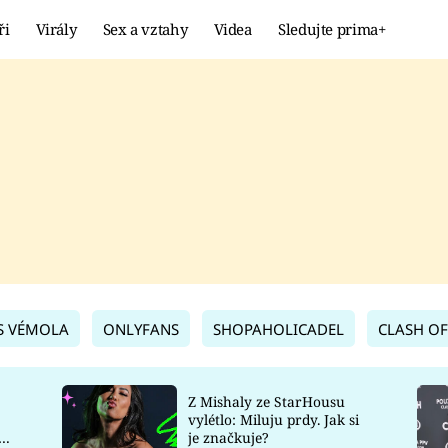
ři
Virály
Sex a vztahy
Videa
Sledujte prima+
Showbyznys
Extrém
VIRÁLY
KURIOZITY
VIDEA
KVÍZY
S VÉMOLA
ONLYFANS
SHOPAHOLICADEL
CLASH OF
Z Mishaly ze StarHousu
vylétlo: Miluju prdy. Jak si
co
je značkuje?