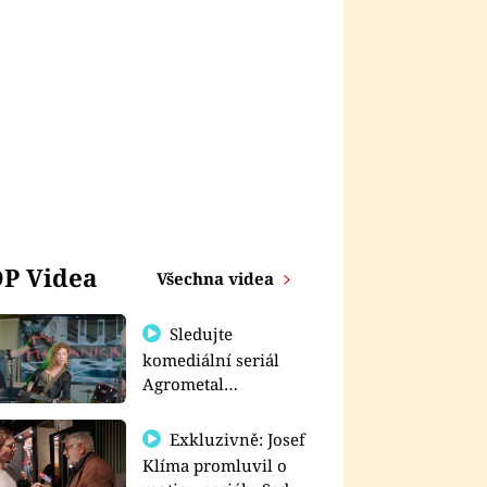
P Videa
Všechna videa
Sledujte
komediální seriál
Agrometal
exkluzivně na
prima+
Exkluzivně: Josef
Klíma promluvil o