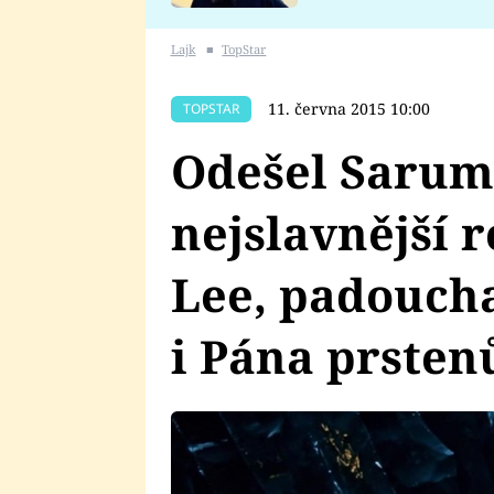
se v Plzni stalo
Lajk
■
TopStar
11. června 2015 10:00
TOPSTAR
Odešel Sarum
nejslavnější 
Lee, padoucha
i Pána prsten