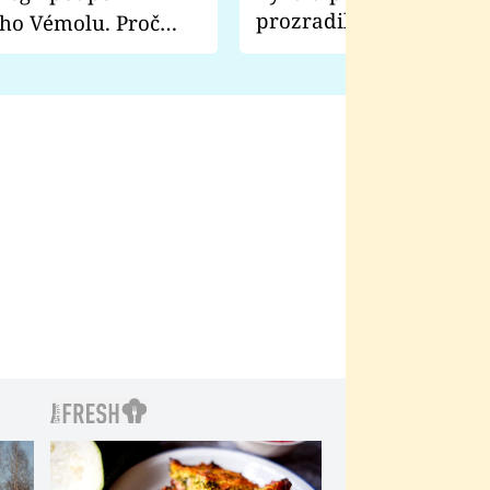
prozradila, co ji šokova
ho Vémolu. Proč
natáčení Euforie. Vážně
ji zápasit s ním než
bylo drsnější než hanba
 Kinclem?
filmy?