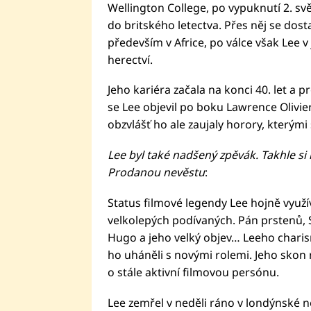
Wellington College, po vypuknutí 2. svě
do britského letectva. Přes něj se dosta
především v Africe, po válce však Lee v 
herectví.
Jeho kariéra začala na konci 40. let a 
se Lee objevil po boku Lawrence Olivie
obzvlášť ho ale zaujaly horory, kterými s
Lee byl také nadšený zpěvák. Takhle si 
Prodanou nevěstu
:
Status filmové legendy Lee hojně využív
velkolepých podívaných. Pán prstenů, S
Hugo a jeho velký objev… Leeho charism
ho uháněli s novými rolemi. Jeho skon n
o stále aktivní filmovou persónu.
Lee zemřel v neděli ráno v londýnské 