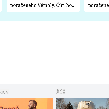
poraženého Vémoly. Čím ho
poražené
fanoušci naštvali?
chce radě
s vítězem