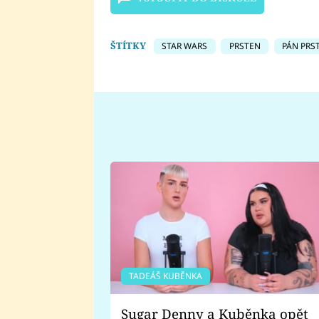
ŠTÍTKY
STAR WARS
PRSTEN
PÁN PRS
TADEÁŠ KUBĚNKA
Sugar Denny a Kuběnka opět