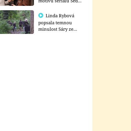
motivu seriálu Sedm
schodů k moci
Linda Rybová
popsala temnou
minulost Sáry ze
seriálu Zákony vlka