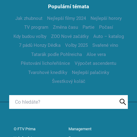
Populární témata
Jak zhubnout
Nejlepší filmy 2024
Nejlepší horory
TV program
Změna času
Partie
Počasí
Kdy budou volby
ZOO Nové začátky
Auto – katalog
7 pádů Honzy Dědka
Volby 2025
Svařené víno
Tatarák podle Pohlreicha
Aloe vera
Pěstování lichořeřišnice
Výpočet ascendentu
Tvarohové knedlíky
Nejlepší palačinky
Švestkový koláč
O FTV Prima
Management