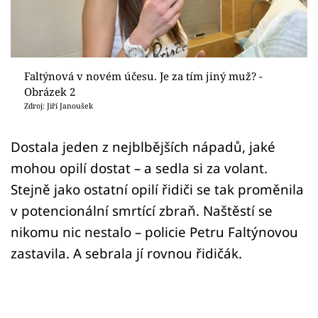
Sex a vztahy
Videa
Sledujte prima+
Faltýnová v novém účesu. Je za tím jiný muž? -
Obrázek 2
Zdroj: Jiří Janoušek
Přihlášení
Dostala jeden z nejblbějších nápadů, jaké
mohou opilí dostat – a sedla si za volant.
Sledujte nás
Stejně jako ostatní opilí řidiči se tak proměnila
v potencionální smrtící zbraň. Naštěstí se
nikomu nic nestalo – policie Petru Faltýnovou
zastavila. A sebrala jí rovnou řidičák.