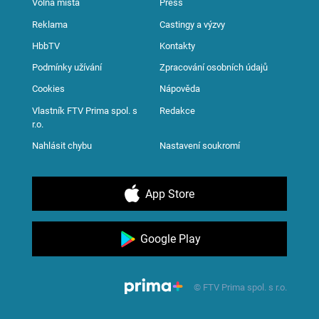
Volná místa
Press
Reklama
Castingy a výzvy
HbbTV
Kontakty
Podmínky užívání
Zpracování osobních údajů
Cookies
Nápověda
Vlastník FTV Prima spol. s
Redakce
r.o.
Nahlásit chybu
Nastavení soukromí
App Store
Google Play
© FTV Prima spol. s r.o.