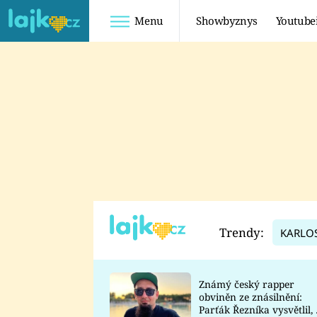
Menu
Showbyznys
Youtube
Youtuberky
Youtubeři
SHOPAHOLICADEL
FATTYPILLOW
ANNA ŠULC
FREESCOOT
SUGAR DENNY
ADAM KAJUMI
LADUŠKA
TADEÁŠ KUBĚNKA
DOMINIKA
DATEL
Trendy:
KARLO
MYSLIVCOVÁ
Známý český rapper
obviněn ze znásilnění:
Parťák Řezníka vysvětlil, 