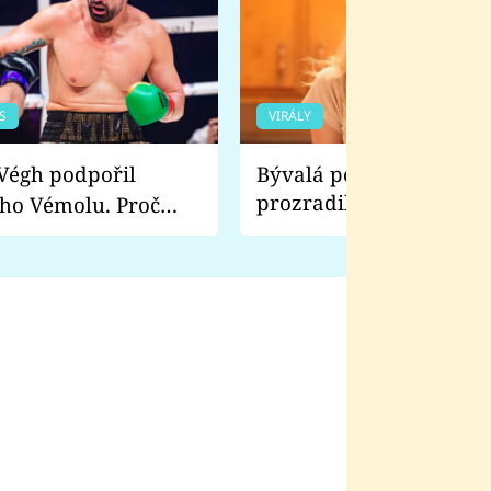
S
VIRÁLY
Bývalá pornoherečka
prozradila, co ji šokova
ho Vémolu. Proč
natáčení Euforie. Vážně
ji zápasit s ním než
bylo drsnější než hanba
 Kinclem?
filmy?