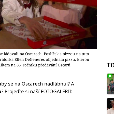
se ládovali na Oscarech. Poslíček s pizzou na tuto
torka Ellen DeGeneres objednala pizzu, kterou
TO
likem na 86. ročníku předávání Oscarů.
 aby se na Oscarech nadlábnul? A
rů? Projeďte si naší FOTOGALERII: