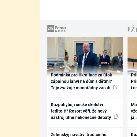
Podmínka pro Ukrajince za útok
Pri
zápalnou lahví na dům s dětmi?
Pri
Tejc zvažuje mimořádný zásah
i n
Rozpohybují české školství
Ma
ředitelé? Resort věří, že nový
vž
nástroj utne nekonečné debaty
já,
Zelenskyj navštíví tradičního
Ro