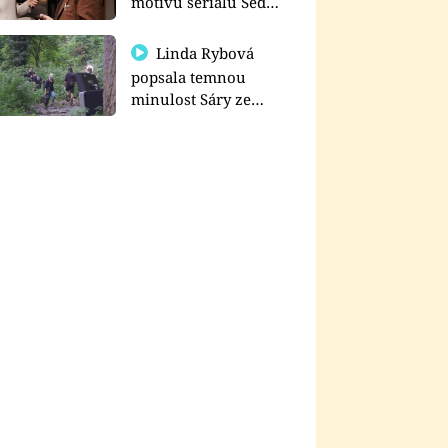
motivu seriálu Sedm
schodů k moci
Linda Rybová
popsala temnou
minulost Sáry ze
seriálu Zákony vlka