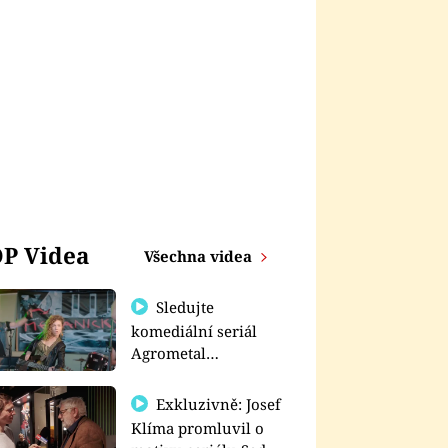
P Videa
Všechna videa
Sledujte
komediální seriál
Agrometal
exkluzivně na
prima+
Exkluzivně: Josef
Klíma promluvil o