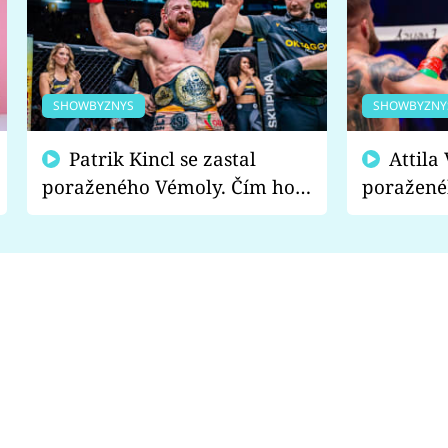
SHOWBYZNYS
SHOWBYZNY
Patrik Kincl se zastal
Attila Végh podpořil
poraženého Vémoly. Čím ho
poražené
fanoušci naštvali?
chce radě
s vítězem