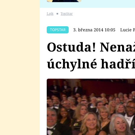
se v Plzni stalo
Lajk
■
TopStar
3. března 2014 10:05
Lucie 
TOPSTAR
Ostuda! Nenaž
úchylné hadří