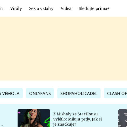
ři
Virály
Sex a vztahy
Videa
Sledujte prima+
Showbyznys
Extrém
VIRÁLY
KURIOZITY
VIDEA
KVÍZY
S VÉMOLA
ONLYFANS
SHOPAHOLICADEL
CLASH OF
Z Mishaly ze StarHousu
vylétlo: Miluju prdy. Jak si
co
je značkuje?