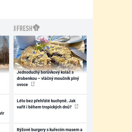
Jednoduchý borůvkový koláč s
drobenkou – vláčný moučník plný
ovoce
Léto bez přehřáté kuchyně. Jak
vařit i během tropických dnů?
atr
Rýžové burgery s kuřecím masem a