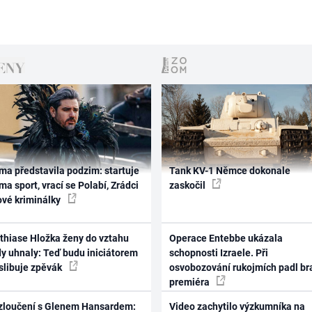
ma představila podzim: startuje
Tank KV-1 Němce dokonale
ma sport, vrací se Polabí, Zrádci
zaskočil
ové kriminálky
thiase Hložka ženy do vztahu
Operace Entebbe ukázala
dy uhnaly: Teď budu iniciátorem
schopnosti Izraele. Při
 slibuje zpěvák
osvobozování rukojmích padl br
premiéra
zloučení s Glenem Hansardem:
Video zachytilo výzkumníka na