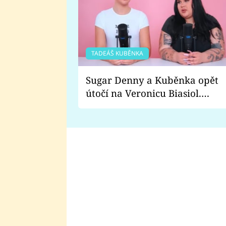
TADEÁŠ KUBĚNKA
Sugar Denny a Kuběnka opět
útočí na Veronicu Biasiol.
Proč je podle nich falešná a
lže o své nevěře?