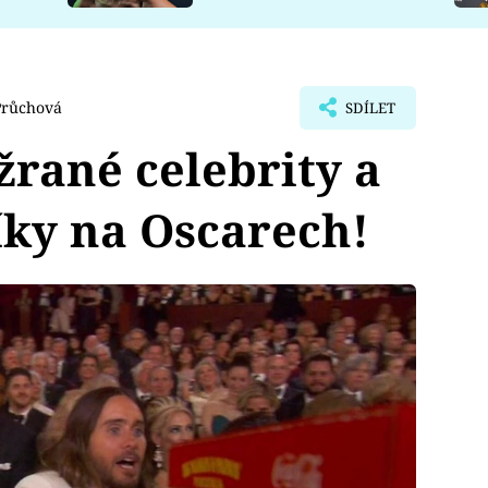
Průchová
SDÍLET
rané celebrity a
ky na Oscarech!