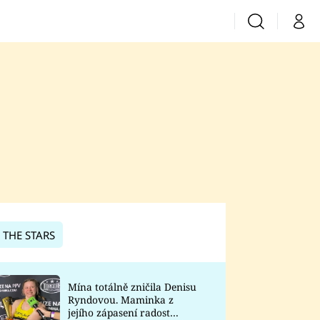
Vyhledávání
Můj 
Prima+
CNN Prima News
Prima Fresh
Prima Living
Prima Zoom
 THE STARS
Prima Lajk
Mína totálně zničila Denisu
Ryndovou. Maminka z
Sledujte nás
jejího zápasení radost