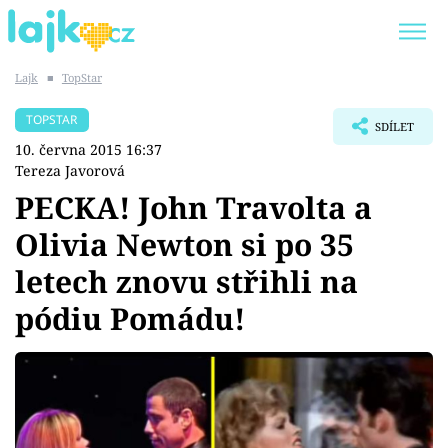
Lajk
■
TopStar
Trendy:
KARLOS VÉMOLA
ONLYFANS
TOPSTAR
SDÍLET
SHOPAHOLICADEL
CLASH OF THE STARS
10. června 2015 16:37
Tereza Javorová
PECKA! John Travolta a
Olivia Newton si po 35
Témata
letech znovu střihli na
Showbyznys
pódiu Pomádu!
Youtubeři
Virály