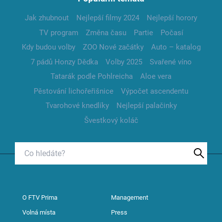
Jak zhubnout
Nejlepší filmy 2024
Nejlepší horory
TV program
Změna času
Partie
Počasí
Kdy budou volby
ZOO Nové začátky
Auto – katalog
7 pádů Honzy Dědka
Volby 2025
Svařené víno
Tatarák podle Pohlreicha
Aloe vera
Pěstování lichořeřišnice
Výpočet ascendentu
Tvarohové knedlíky
Nejlepší palačinky
Švestkový koláč
O FTV Prima
Management
Volná místa
Press