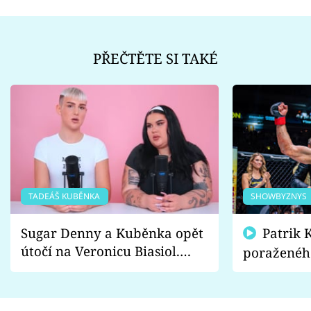
PŘEČTĚTE SI TAKÉ
TADEÁŠ KUBĚNKA
SHOWBYZNYS
Sugar Denny a Kuběnka opět
Patrik Kincl se zastal
útočí na Veronicu Biasiol.
poraženéh
Proč je podle nich falešná a
fanoušci n
lže o své nevěře?