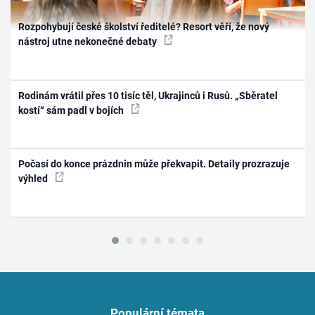
Rozpohybují české školství ředitelé? Resort věří, že nový
nástroj utne nekonečné debaty
Rodinám vrátil přes 10 tisíc těl, Ukrajinců i Rusů. „Sběratel
kostí“ sám padl v bojích
Počasí do konce prázdnin může překvapit. Detaily prozrazuje
výhled
Populární témata