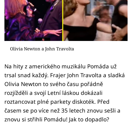
Sex a vztahy
Videa
Sledujte prima+
Přihlášení
Olivia Newton a John Travolta
Na hity z amerického muzikálu Pomáda už
Sledujte nás
trsal snad každý. Frajer John Travolta a sladká
Olivia Newton to svého času pořádně
rozjížděli a svojí Letní láskou dokázali
roztancovat plné parkety diskoték. Před
časem se po více než 35 letech znovu sešli a
znovu si střihli Pomádu! Jak to dopadlo?