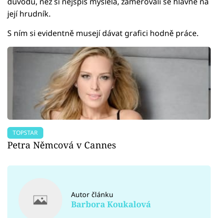
důvodu, než si nejspíš myslela, zaměřovali se hlavně na
její hrudník.
S ním si evidentně musejí dávat grafici hodně práce.
TOPSTAR
Petra Němcová v Cannes
Autor článku
Barbora Koukalová