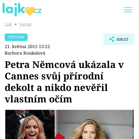
Lajk
■
TopStar
Trendy:
KARLOS VÉMOLA
ONLYFANS
TOPSTAR
SDÍLET
SHOPAHOLICADEL
CLASH OF THE STARS
21. května 2015 13:22
Barbora Koukalová
Petra Němcová ukázala v
Cannes svůj přírodní
Témata
dekolt a nikdo nevěřil
Showbyznys
vlastním očím
Youtubeři
Virály