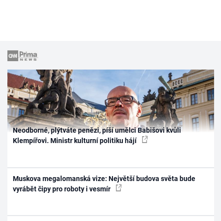
Neodborné, plýtváte penězi, píší umělci Babišovi kvůli
Klempířovi. Ministr kulturní politiku hájí
Muskova megalomanská vize: Největší budova světa bude
vyrábět čipy pro roboty i vesmír