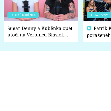
TADEÁŠ KUBĚNKA
SHOWBYZNYS
Sugar Denny a Kuběnka opět
Patrik Kincl se zastal
útočí na Veronicu Biasiol.
poraženéh
Proč je podle nich falešná a
fanoušci n
lže o své nevěře?