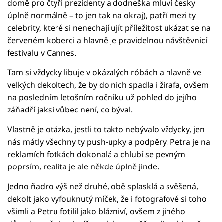
domě pro čtyři prezidenty a dodneška mluví česky
úplně normálně – to jen tak na okraj), patří mezi ty
celebrity, které si nenechají ujít příležitost ukázat se na
červeném koberci a hlavně je pravidelnou návštěvnicí
festivalu v Cannes.
Tam si vždycky libuje v okázalých róbách a hlavně ve
velkých dekoltech, že by do nich spadla i žirafa, ovšem
na posledním letošním ročníku už pohled do jejího
záňadří jaksi vůbec není, co býval.
Vlastně je otázka, jestli to takto nebývalo vždycky, jen
nás mátly všechny ty push-upky a podpěry. Petra je na
reklamích fotkách dokonalá a chlubí se pevným
poprsím, realita je ale někde úplně jinde.
Jedno ňadro výš než druhé, obě splasklá a svěšená,
dekolt jako vyfouknutý míček, že i fotografové si toho
všimli a Petru fotilil jako blázniví, ovšem z jiného