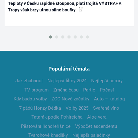
Teploty v Česku rapidně stoupnou, platí trojitá VÝSTRAHA.
Tropy však brzy utnou silné bouřky
Populární témata
Jak zhubnout
Nejlepší filmy 2024
Nejlepší horory
TV program
Změna času
Partie
Počasí
Kdy budou volby
ZOO Nové začátky
Auto – katalog
7 pádů Honzy Dědka
Volby 2025
Svařené víno
Tatarák podle Pohlreicha
Aloe vera
Pěstování lichořeřišnice
Výpočet ascendentu
Tvarohové knedlíky
Nejlepší palačinky