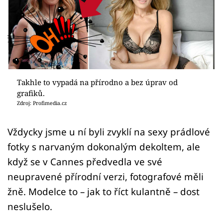
Sex a vztahy
Videa
Sledujte prima+
Přihlášení
Takhle to vypadá na přírodno a bez úprav od
grafiků.
Zdroj: Profimedia.cz
Sledujte nás
Vždycky jsme u ní byli zvyklí na sexy prádlové
fotky s narvaným dokonalým dekoltem, ale
když se v Cannes předvedla ve své
neupravené přírodní verzi, fotografové měli
žně. Modelce to – jak to říct kulantně – dost
neslušelo.